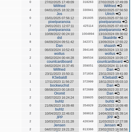
0
27/02/2025 17:49:09
318263
27/02/2025 17:49:09
Wilfried
Wilfried
4
04/01/2025 18:32:28
330941
06/02/2025 07:56:50
Jos
Ulrich
0
15/01/2025 07:56:12
291935
15/01/2025 07:56:12
pixelparanoia
pixelparanoia
7
24/01/2021 12:07:11
425114
15/01/2025 07:49:43
pixelparanoia
pixelparanoia
1
10/08/2022 00:24:10
1004894
13/10/2024 09:30:02
dst
Skaidrite
8
04/09/2024 09:51:42
342371
13/09/2024 17:55:22
Dan
shaash
2
06/03/2024 10:52:43
394146
08/03/2024 13:32:19
wollus
wollus
2
09/02/2024 00:44:28
366534
10/02/2024 10:09:17
countcardboard
countcardboard
1
04/02/2024 15:37:45
359051
05/02/2024 11:14:40
Wilfried
Dan
2
23/11/2023 15:50:11
371834
23/11/2023 19:41:00
KSebaldt
KSebaldt
1
17/11/2023 11:56:27
372999
18/11/2023 05:03:10
bockwuchst
Dan
1
08/08/2023 00:18:03
872689
08/08/2023 20:37:14
Oromit
Dan
2
03/07/2023 16:24:24
339605
04/07/2023 09:08:44
buhtz
buhtz
0
21/06/2023 16:09:48
354929
21/06/2023 16:09:48
buhtz
buhtz
2
10/04/2023 22:46:03
369818
14/04/2023 05:39:14
JPP
JPP
2
10/03/2023 21:01:28
426349
11/03/2023 17:27:08
Jensen
Jensen
2
04/07/2022 19:21:29
813366
23/02/2023 16:58:56