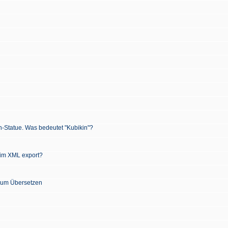
n-Statue. Was bedeutet "Kubikin"?
 im XML export?
 zum Übersetzen