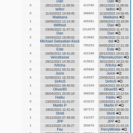
Dan
Dan
0
28/11/2022 11:08:56
413780
28/11/2022 11:08:56
taifoo
taifoo
0
11/10/2022 14:59:45
396902
11/10/2022 14:59:45
Makkana
Makkana
1
18/09/2022 12:14:36
405361
18/09/2022 23:18:09
Wilfried
Dan
0
03/06/2022 11:47:31
1014075
03/06/2022 11:47:31
Dan
Dan
2
19/04/2022 19:08:02
413692
01/06/2022 21:11:10
Michael-Sebastian-Keck
dst
2
03/05/2022 20:31:51
765253
04/05/2022 17:21:38
Este
Este
4
19/05/2012 18:41:05
422196
20/12/2021 19:01:25
Velostrasse
Pfannekuchen
2
29/11/2021 14:35:23
415621
30/11/2021 10:22:42
IVIicha
IVIicha
0
30/11/2021 09:31:00
405669
30/11/2021 09:31:00
Juice
Juice
4
02/08/2021 15:33:55
419357
23/08/2021 16:06:55
1k4ru5
1k4ru5
1
16/04/2021 08:40:55
412104
16/04/2021 08:43:28
Oliver85
Oliver85
1
06/04/2021 20:05:18
368208
08/04/2021 12:12:54
Haiku
Haiku
0
13/03/2021 01:41:07
423215
13/03/2021 01:41:07
Martin P
Martin P
8
18/02/2021 11:41:41
367272
25/02/2021 20:06:33
Shirti
Shirti
1
15/12/2020 07:49:09
411537
17/12/2020 04:55:50
JPP
JPP
1
16/12/2020 19:36:27
350676
16/12/2020 21:42:15
Fey
PerryWinkle