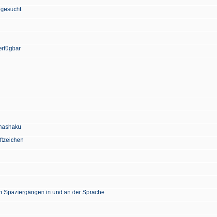
 gesucht
erfügbar
Chashaku
ftzeichen
en Spaziergängen in und an der Sprache