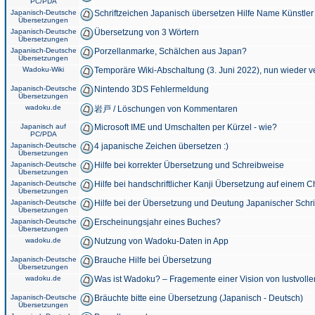
PC/PDA
Japanisch-Deutsche
Schriftzeichen Japanisch übersetzen Hilfe Name Künstler
Übersetzungen
Japanisch-Deutsche
Übersetzung von 3 Wörtern
Übersetzungen
Japanisch-Deutsche
Porzellanmarke, Schälchen aus Japan?
Übersetzungen
Wadoku-Wiki
Temporäre Wiki-Abschaltung (3. Juni 2022), nun wieder v
Japanisch-Deutsche
Nintendo 3DS Fehlermeldung
Übersetzungen
wadoku.de
岩戸 / Löschungen von Kommentaren
Japanisch auf
Microsoft IME und Umschalten per Kürzel - wie?
PC/PDA
Japanisch-Deutsche
4 japanische Zeichen übersetzen :)
Übersetzungen
Japanisch-Deutsche
Hilfe bei korrekter Übersetzung und Schreibweise
Übersetzungen
Japanisch-Deutsche
Hilfe bei handschriftlicher Kanji Übersetzung auf einem 
Übersetzungen
Japanisch-Deutsche
Hilfe bei der Übersetzung und Deutung Japanischer Schri
Übersetzungen
Japanisch-Deutsche
Erscheinungsjahr eines Buches?
Übersetzungen
wadoku.de
Nutzung von Wadoku-Daten in App
Japanisch-Deutsche
Brauche Hilfe bei Übersetzung
Übersetzungen
wadoku.de
Was ist Wadoku? – Fragemente einer Vision von lustvoll
Japanisch-Deutsche
Bräuchte bitte eine Übersetzung (Japanisch - Deutsch)
Übersetzungen