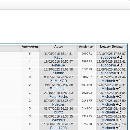
Antworten
Autor
Ansichten
Letzter Beitrag
8
11/08/2018 15:14:31
500271
12/10/2025 17:36:07
Kequ
suboceva
1
19/02/2018 10:52:47
489983
13/09/2025 18:23:41
PeterGe
suboceva
2
12/10/2022 13:01:38
636119
12/09/2025 20:06:51
Sumire
suboceva
3
03/05/2014 20:32:07
280727
18/07/2025 08:24:44
XLM_KCD
Michaelr
2
19/11/2020 21:37:08
667109
17/07/2025 08:57:31
Floriboman
Michaelr
1
21/10/2018 15:55:53
302103
16/07/2025 09:31:04
Ferdi Fuchs
Michaelr
2
02/08/2018 18:38:07
514875
15/07/2025 10:16:50
Pytroxis
Michaelr
5
03/07/2023 16:26:34
514704
14/07/2025 08:45:00
buhtz
Michaelr
3
01/09/2019 21:38:35
731915
12/07/2025 09:22:53
b4mbus
Michaelr
2
18/06/2019 08:41:52
275278
08/07/2025 08:56:19
Budo1208
Michaelr