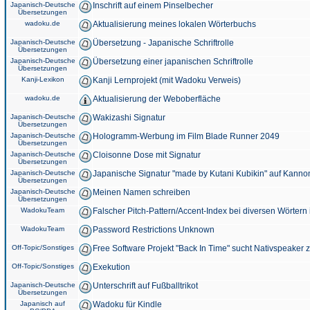
Japanisch-Deutsche
Inschrift auf einem Pinselbecher
Übersetzungen
wadoku.de
Aktualisierung meines lokalen Wörterbuchs
Japanisch-Deutsche
Übersetzung - Japanische Schriftrolle
Übersetzungen
Japanisch-Deutsche
Übersetzung einer japanischen Schriftrolle
Übersetzungen
Kanji-Lexikon
Kanji Lernprojekt (mit Wadoku Verweis)
wadoku.de
Aktualisierung der Weboberfläche
Japanisch-Deutsche
Wakizashi Signatur
Übersetzungen
Japanisch-Deutsche
Hologramm-Werbung im Film Blade Runner 2049
Übersetzungen
Japanisch-Deutsche
Cloisonne Dose mit Signatur
Übersetzungen
Japanisch-Deutsche
Japanische Signatur "made by Kutani Kubikin" auf Kanno
Übersetzungen
Japanisch-Deutsche
Meinen Namen schreiben
Übersetzungen
WadokuTeam
Falscher Pitch-Pattern/Accent-Index bei diversen Wörtern
WadokuTeam
Password Restrictions Unknown
Off-Topic/Sonstiges
Free Software Projekt "Back In Time" sucht Nativspeaker
Off-Topic/Sonstiges
Exekution
Japanisch-Deutsche
Unterschrift auf Fußballtrikot
Übersetzungen
Japanisch auf
Wadoku für Kindle