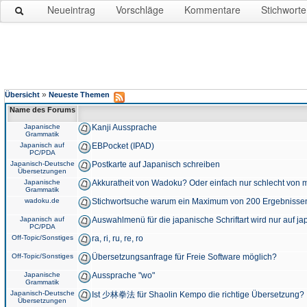
Neueintrag
Vorschläge
Kommentare
Stichworte
»
Übersicht
Neueste Themen
Name des Forums
Japanische
Kanji Aussprache
Grammatik
Japanisch auf
EBPocket (IPAD)
PC/PDA
Japanisch-Deutsche
Postkarte auf Japanisch schreiben
Übersetzungen
Japanische
Akkuratheit von Wadoku? Oder einfach nur schlecht von m
Grammatik
wadoku.de
Stichwortsuche warum ein Maximum von 200 Ergebnisse
Japanisch auf
Auswahlmenü für die japanische Schriftart wird nur auf j
PC/PDA
Off-Topic/Sonstiges
ra, ri, ru, re, ro
Off-Topic/Sonstiges
Übersetzungsanfrage für Freie Software möglich?
Japanische
Aussprache "wo"
Grammatik
Japanisch-Deutsche
Ist 少林拳法 für Shaolin Kempo die richtige Übersetzung?
Übersetzungen