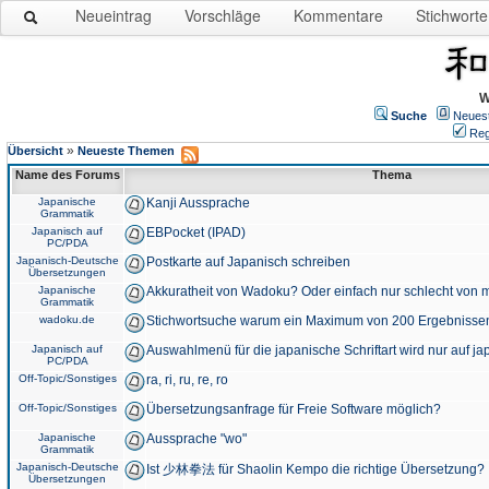
Neueintrag
Vorschläge
Kommentare
Stichworte
W
Suche
Neues
Reg
»
Übersicht
Neueste Themen
Name des Forums
Thema
Japanische
Kanji Aussprache
Grammatik
Japanisch auf
EBPocket (IPAD)
PC/PDA
Japanisch-Deutsche
Postkarte auf Japanisch schreiben
Übersetzungen
Japanische
Akkuratheit von Wadoku? Oder einfach nur schlecht von m
Grammatik
wadoku.de
Stichwortsuche warum ein Maximum von 200 Ergebnisse
Japanisch auf
Auswahlmenü für die japanische Schriftart wird nur auf j
PC/PDA
Off-Topic/Sonstiges
ra, ri, ru, re, ro
Off-Topic/Sonstiges
Übersetzungsanfrage für Freie Software möglich?
Japanische
Aussprache "wo"
Grammatik
Japanisch-Deutsche
Ist 少林拳法 für Shaolin Kempo die richtige Übersetzung?
Übersetzungen