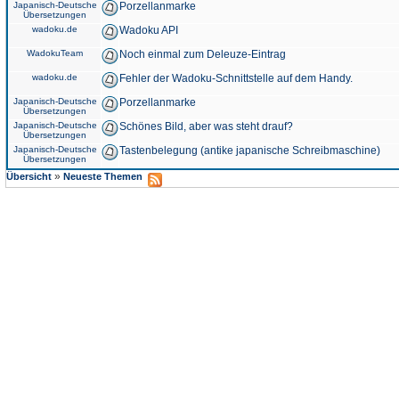
Japanisch-Deutsche
Porzellanmarke
Übersetzungen
wadoku.de
Wadoku API
WadokuTeam
Noch einmal zum Deleuze-Eintrag
wadoku.de
Fehler der Wadoku-Schnittstelle auf dem Handy.
Japanisch-Deutsche
Porzellanmarke
Übersetzungen
Japanisch-Deutsche
Schönes Bild, aber was steht drauf?
Übersetzungen
Japanisch-Deutsche
Tastenbelegung (antike japanische Schreibmaschine)
Übersetzungen
»
Übersicht
Neueste Themen