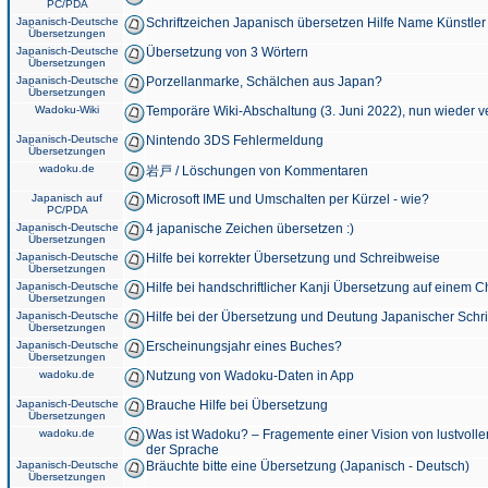
PC/PDA
Japanisch-Deutsche
Schriftzeichen Japanisch übersetzen Hilfe Name Künstler
Übersetzungen
Japanisch-Deutsche
Übersetzung von 3 Wörtern
Übersetzungen
Japanisch-Deutsche
Porzellanmarke, Schälchen aus Japan?
Übersetzungen
Wadoku-Wiki
Temporäre Wiki-Abschaltung (3. Juni 2022), nun wieder v
Japanisch-Deutsche
Nintendo 3DS Fehlermeldung
Übersetzungen
wadoku.de
岩戸 / Löschungen von Kommentaren
Japanisch auf
Microsoft IME und Umschalten per Kürzel - wie?
PC/PDA
Japanisch-Deutsche
4 japanische Zeichen übersetzen :)
Übersetzungen
Japanisch-Deutsche
Hilfe bei korrekter Übersetzung und Schreibweise
Übersetzungen
Japanisch-Deutsche
Hilfe bei handschriftlicher Kanji Übersetzung auf einem 
Übersetzungen
Japanisch-Deutsche
Hilfe bei der Übersetzung und Deutung Japanischer Schri
Übersetzungen
Japanisch-Deutsche
Erscheinungsjahr eines Buches?
Übersetzungen
wadoku.de
Nutzung von Wadoku-Daten in App
Japanisch-Deutsche
Brauche Hilfe bei Übersetzung
Übersetzungen
wadoku.de
Was ist Wadoku? – Fragemente einer Vision von lustvoll
der Sprache
Japanisch-Deutsche
Bräuchte bitte eine Übersetzung (Japanisch - Deutsch)
Übersetzungen