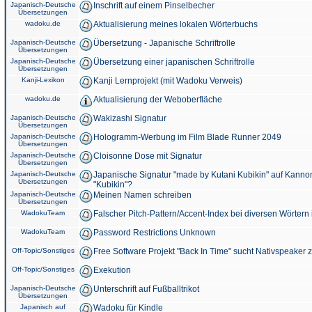
Japanisch-Deutsche
Inschrift auf einem Pinselbecher
Übersetzungen
wadoku.de
Aktualisierung meines lokalen Wörterbuchs
Japanisch-Deutsche
Übersetzung - Japanische Schriftrolle
Übersetzungen
Japanisch-Deutsche
Übersetzung einer japanischen Schriftrolle
Übersetzungen
Kanji-Lexikon
Kanji Lernprojekt (mit Wadoku Verweis)
wadoku.de
Aktualisierung der Weboberfläche
Japanisch-Deutsche
Wakizashi Signatur
Übersetzungen
Japanisch-Deutsche
Hologramm-Werbung im Film Blade Runner 2049
Übersetzungen
Japanisch-Deutsche
Cloisonne Dose mit Signatur
Übersetzungen
Japanisch-Deutsche
Japanische Signatur "made by Kutani Kubikin" auf Kanno
Übersetzungen
"Kubikin"?
Japanisch-Deutsche
Meinen Namen schreiben
Übersetzungen
WadokuTeam
Falscher Pitch-Pattern/Accent-Index bei diversen Wörtern
WadokuTeam
Password Restrictions Unknown
Off-Topic/Sonstiges
Free Software Projekt "Back In Time" sucht Nativspeaker
Off-Topic/Sonstiges
Exekution
Japanisch-Deutsche
Unterschrift auf Fußballtrikot
Übersetzungen
Japanisch auf
Wadoku für Kindle