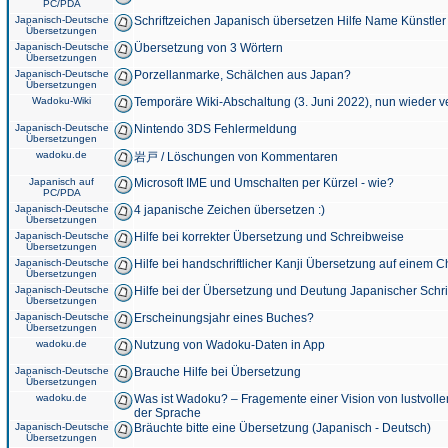
PC/PDA
Japanisch-Deutsche
Schriftzeichen Japanisch übersetzen Hilfe Name Künstler
Übersetzungen
Japanisch-Deutsche
Übersetzung von 3 Wörtern
Übersetzungen
Japanisch-Deutsche
Porzellanmarke, Schälchen aus Japan?
Übersetzungen
Wadoku-Wiki
Temporäre Wiki-Abschaltung (3. Juni 2022), nun wieder v
Japanisch-Deutsche
Nintendo 3DS Fehlermeldung
Übersetzungen
wadoku.de
岩戸 / Löschungen von Kommentaren
Japanisch auf
Microsoft IME und Umschalten per Kürzel - wie?
PC/PDA
Japanisch-Deutsche
4 japanische Zeichen übersetzen :)
Übersetzungen
Japanisch-Deutsche
Hilfe bei korrekter Übersetzung und Schreibweise
Übersetzungen
Japanisch-Deutsche
Hilfe bei handschriftlicher Kanji Übersetzung auf einem 
Übersetzungen
Japanisch-Deutsche
Hilfe bei der Übersetzung und Deutung Japanischer Schri
Übersetzungen
Japanisch-Deutsche
Erscheinungsjahr eines Buches?
Übersetzungen
wadoku.de
Nutzung von Wadoku-Daten in App
Japanisch-Deutsche
Brauche Hilfe bei Übersetzung
Übersetzungen
wadoku.de
Was ist Wadoku? – Fragemente einer Vision von lustvoll
der Sprache
Japanisch-Deutsche
Bräuchte bitte eine Übersetzung (Japanisch - Deutsch)
Übersetzungen