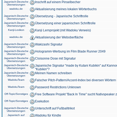
Japanisch-Deutsche
Inschrift auf einem Pinselbecher
Übersetzungen
wadoku.de
Aktualisierung meines lokalen Wörterbuchs
Japanisch-Deutsche
Übersetzung - Japanische Schriftrolle
Übersetzungen
Japanisch-Deutsche
Übersetzung einer japanischen Schriftrolle
Übersetzungen
Kanji-Lexikon
Kanji Lernprojekt (mit Wadoku Verweis)
wadoku.de
Aktualisierung der Weboberfläche
Japanisch-Deutsche
Wakizashi Signatur
Übersetzungen
Japanisch-Deutsche
Hologramm-Werbung im Film Blade Runner 2049
Übersetzungen
Japanisch-Deutsche
Cloisonne Dose mit Signatur
Übersetzungen
Japanisch-Deutsche
Japanische Signatur "made by Kutani Kubikin" auf Kanno
Übersetzungen
"Kubikin"?
Japanisch-Deutsche
Meinen Namen schreiben
Übersetzungen
WadokuTeam
Falscher Pitch-Pattern/Accent-Index bei diversen Wörtern
WadokuTeam
Password Restrictions Unknown
Off-Topic/Sonstiges
Free Software Projekt "Back In Time" sucht Nativspeaker
Off-Topic/Sonstiges
Exekution
Japanisch-Deutsche
Unterschrift auf Fußballtrikot
Übersetzungen
Japanisch auf
Wadoku für Kindle