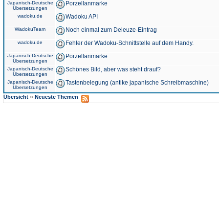
Japanisch-Deutsche
Porzellanmarke
Übersetzungen
wadoku.de
Wadoku API
WadokuTeam
Noch einmal zum Deleuze-Eintrag
wadoku.de
Fehler der Wadoku-Schnittstelle auf dem Handy.
Japanisch-Deutsche
Porzellanmarke
Übersetzungen
Japanisch-Deutsche
Schönes Bild, aber was steht drauf?
Übersetzungen
Japanisch-Deutsche
Tastenbelegung (antike japanische Schreibmaschine)
Übersetzungen
»
Übersicht
Neueste Themen