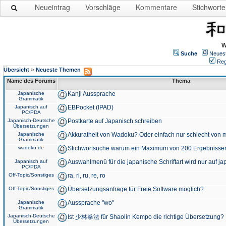
Neueintrag
Vorschläge
Kommentare
Stichworte
W
Suche
Neues
Reg
»
Übersicht
Neueste Themen
Name des Forums
Thema
Japanische
Kanji Aussprache
Grammatik
Japanisch auf
EBPocket (IPAD)
PC/PDA
Japanisch-Deutsche
Postkarte auf Japanisch schreiben
Übersetzungen
Japanische
Akkuratheit von Wadoku? Oder einfach nur schlecht von m
Grammatik
wadoku.de
Stichwortsuche warum ein Maximum von 200 Ergebnisse
Japanisch auf
Auswahlmenü für die japanische Schriftart wird nur auf j
PC/PDA
Off-Topic/Sonstiges
ra, ri, ru, re, ro
Off-Topic/Sonstiges
Übersetzungsanfrage für Freie Software möglich?
Japanische
Aussprache "wo"
Grammatik
Japanisch-Deutsche
Ist 少林拳法 für Shaolin Kempo die richtige Übersetzung?
Übersetzungen