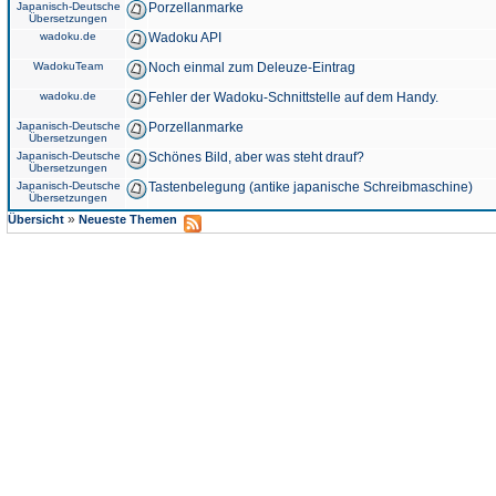
Japanisch-Deutsche
Porzellanmarke
Übersetzungen
wadoku.de
Wadoku API
WadokuTeam
Noch einmal zum Deleuze-Eintrag
wadoku.de
Fehler der Wadoku-Schnittstelle auf dem Handy.
Japanisch-Deutsche
Porzellanmarke
Übersetzungen
Japanisch-Deutsche
Schönes Bild, aber was steht drauf?
Übersetzungen
Japanisch-Deutsche
Tastenbelegung (antike japanische Schreibmaschine)
Übersetzungen
»
Übersicht
Neueste Themen