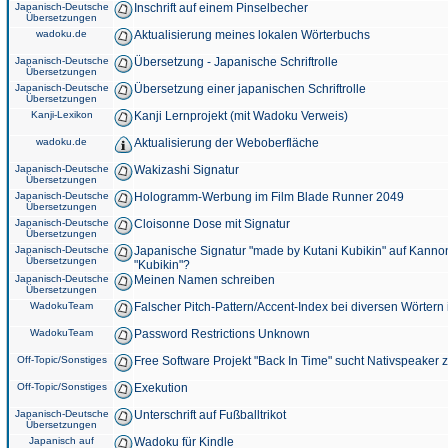
Japanisch-Deutsche
Inschrift auf einem Pinselbecher
Übersetzungen
wadoku.de
Aktualisierung meines lokalen Wörterbuchs
Japanisch-Deutsche
Übersetzung - Japanische Schriftrolle
Übersetzungen
Japanisch-Deutsche
Übersetzung einer japanischen Schriftrolle
Übersetzungen
Kanji-Lexikon
Kanji Lernprojekt (mit Wadoku Verweis)
wadoku.de
Aktualisierung der Weboberfläche
Japanisch-Deutsche
Wakizashi Signatur
Übersetzungen
Japanisch-Deutsche
Hologramm-Werbung im Film Blade Runner 2049
Übersetzungen
Japanisch-Deutsche
Cloisonne Dose mit Signatur
Übersetzungen
Japanisch-Deutsche
Japanische Signatur "made by Kutani Kubikin" auf Kanno
Übersetzungen
"Kubikin"?
Japanisch-Deutsche
Meinen Namen schreiben
Übersetzungen
WadokuTeam
Falscher Pitch-Pattern/Accent-Index bei diversen Wörtern
WadokuTeam
Password Restrictions Unknown
Off-Topic/Sonstiges
Free Software Projekt "Back In Time" sucht Nativspeaker
Off-Topic/Sonstiges
Exekution
Japanisch-Deutsche
Unterschrift auf Fußballtrikot
Übersetzungen
Japanisch auf
Wadoku für Kindle