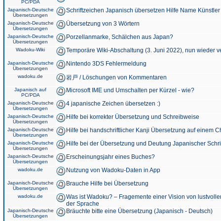
PC/PDA
Japanisch-Deutsche
Schriftzeichen Japanisch übersetzen Hilfe Name Künstler
Übersetzungen
Japanisch-Deutsche
Übersetzung von 3 Wörtern
Übersetzungen
Japanisch-Deutsche
Porzellanmarke, Schälchen aus Japan?
Übersetzungen
Wadoku-Wiki
Temporäre Wiki-Abschaltung (3. Juni 2022), nun wieder v
Japanisch-Deutsche
Nintendo 3DS Fehlermeldung
Übersetzungen
wadoku.de
岩戸 / Löschungen von Kommentaren
Japanisch auf
Microsoft IME und Umschalten per Kürzel - wie?
PC/PDA
Japanisch-Deutsche
4 japanische Zeichen übersetzen :)
Übersetzungen
Japanisch-Deutsche
Hilfe bei korrekter Übersetzung und Schreibweise
Übersetzungen
Japanisch-Deutsche
Hilfe bei handschriftlicher Kanji Übersetzung auf einem 
Übersetzungen
Japanisch-Deutsche
Hilfe bei der Übersetzung und Deutung Japanischer Schri
Übersetzungen
Japanisch-Deutsche
Erscheinungsjahr eines Buches?
Übersetzungen
wadoku.de
Nutzung von Wadoku-Daten in App
Japanisch-Deutsche
Brauche Hilfe bei Übersetzung
Übersetzungen
wadoku.de
Was ist Wadoku? – Fragemente einer Vision von lustvoll
der Sprache
Japanisch-Deutsche
Bräuchte bitte eine Übersetzung (Japanisch - Deutsch)
Übersetzungen