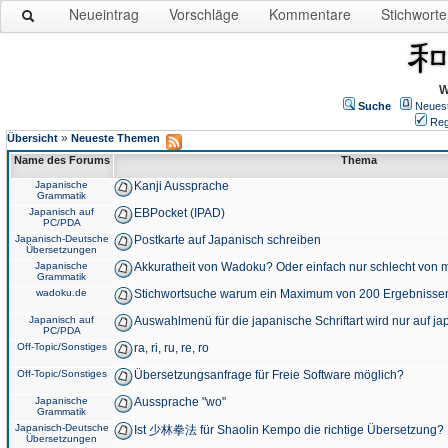
Neueintrag
Vorschläge
Kommentare
Stichworte
W
Suche
Neues
Reg
»
Übersicht
Neueste Themen
Name des Forums
Thema
Japanische
Kanji Aussprache
Grammatik
Japanisch auf
EBPocket (IPAD)
PC/PDA
Japanisch-Deutsche
Postkarte auf Japanisch schreiben
Übersetzungen
Japanische
Akkuratheit von Wadoku? Oder einfach nur schlecht von m
Grammatik
wadoku.de
Stichwortsuche warum ein Maximum von 200 Ergebnisse
Japanisch auf
Auswahlmenü für die japanische Schriftart wird nur auf j
PC/PDA
Off-Topic/Sonstiges
ra, ri, ru, re, ro
Off-Topic/Sonstiges
Übersetzungsanfrage für Freie Software möglich?
Japanische
Aussprache "wo"
Grammatik
Japanisch-Deutsche
Ist 少林拳法 für Shaolin Kempo die richtige Übersetzung?
Übersetzungen