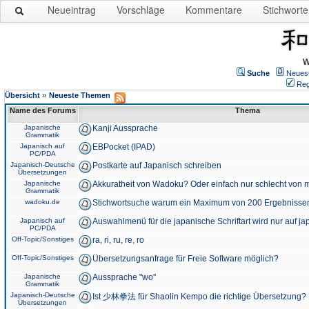
Neueintrag
Vorschläge
Kommentare
Stichworte
W
Suche
Neues
Reg
»
Übersicht
Neueste Themen
Name des Forums
Thema
Japanische
Kanji Aussprache
Grammatik
Japanisch auf
EBPocket (IPAD)
PC/PDA
Japanisch-Deutsche
Postkarte auf Japanisch schreiben
Übersetzungen
Japanische
Akkuratheit von Wadoku? Oder einfach nur schlecht von m
Grammatik
wadoku.de
Stichwortsuche warum ein Maximum von 200 Ergebnisse
Japanisch auf
Auswahlmenü für die japanische Schriftart wird nur auf j
PC/PDA
Off-Topic/Sonstiges
ra, ri, ru, re, ro
Off-Topic/Sonstiges
Übersetzungsanfrage für Freie Software möglich?
Japanische
Aussprache "wo"
Grammatik
Japanisch-Deutsche
Ist 少林拳法 für Shaolin Kempo die richtige Übersetzung?
Übersetzungen