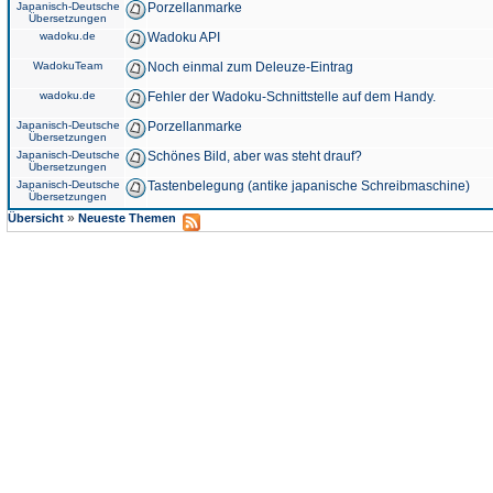
Japanisch-Deutsche
Porzellanmarke
Übersetzungen
wadoku.de
Wadoku API
WadokuTeam
Noch einmal zum Deleuze-Eintrag
wadoku.de
Fehler der Wadoku-Schnittstelle auf dem Handy.
Japanisch-Deutsche
Porzellanmarke
Übersetzungen
Japanisch-Deutsche
Schönes Bild, aber was steht drauf?
Übersetzungen
Japanisch-Deutsche
Tastenbelegung (antike japanische Schreibmaschine)
Übersetzungen
»
Übersicht
Neueste Themen