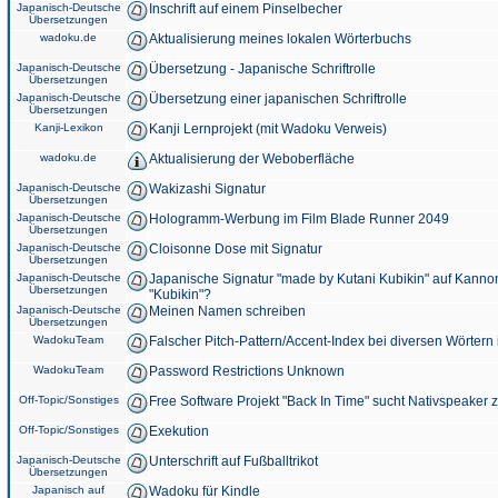
Japanisch-Deutsche
Inschrift auf einem Pinselbecher
Übersetzungen
wadoku.de
Aktualisierung meines lokalen Wörterbuchs
Japanisch-Deutsche
Übersetzung - Japanische Schriftrolle
Übersetzungen
Japanisch-Deutsche
Übersetzung einer japanischen Schriftrolle
Übersetzungen
Kanji-Lexikon
Kanji Lernprojekt (mit Wadoku Verweis)
wadoku.de
Aktualisierung der Weboberfläche
Japanisch-Deutsche
Wakizashi Signatur
Übersetzungen
Japanisch-Deutsche
Hologramm-Werbung im Film Blade Runner 2049
Übersetzungen
Japanisch-Deutsche
Cloisonne Dose mit Signatur
Übersetzungen
Japanisch-Deutsche
Japanische Signatur "made by Kutani Kubikin" auf Kanno
Übersetzungen
"Kubikin"?
Japanisch-Deutsche
Meinen Namen schreiben
Übersetzungen
WadokuTeam
Falscher Pitch-Pattern/Accent-Index bei diversen Wörtern
WadokuTeam
Password Restrictions Unknown
Off-Topic/Sonstiges
Free Software Projekt "Back In Time" sucht Nativspeaker
Off-Topic/Sonstiges
Exekution
Japanisch-Deutsche
Unterschrift auf Fußballtrikot
Übersetzungen
Japanisch auf
Wadoku für Kindle