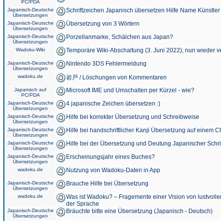
PC/PDA
Japanisch-Deutsche
Schriftzeichen Japanisch übersetzen Hilfe Name Künstler
Übersetzungen
Japanisch-Deutsche
Übersetzung von 3 Wörtern
Übersetzungen
Japanisch-Deutsche
Porzellanmarke, Schälchen aus Japan?
Übersetzungen
Wadoku-Wiki
Temporäre Wiki-Abschaltung (3. Juni 2022), nun wieder v
Japanisch-Deutsche
Nintendo 3DS Fehlermeldung
Übersetzungen
wadoku.de
岩戸 / Löschungen von Kommentaren
Japanisch auf
Microsoft IME und Umschalten per Kürzel - wie?
PC/PDA
Japanisch-Deutsche
4 japanische Zeichen übersetzen :)
Übersetzungen
Japanisch-Deutsche
Hilfe bei korrekter Übersetzung und Schreibweise
Übersetzungen
Japanisch-Deutsche
Hilfe bei handschriftlicher Kanji Übersetzung auf einem 
Übersetzungen
Japanisch-Deutsche
Hilfe bei der Übersetzung und Deutung Japanischer Schri
Übersetzungen
Japanisch-Deutsche
Erscheinungsjahr eines Buches?
Übersetzungen
wadoku.de
Nutzung von Wadoku-Daten in App
Japanisch-Deutsche
Brauche Hilfe bei Übersetzung
Übersetzungen
wadoku.de
Was ist Wadoku? – Fragemente einer Vision von lustvoll
der Sprache
Japanisch-Deutsche
Bräuchte bitte eine Übersetzung (Japanisch - Deutsch)
Übersetzungen