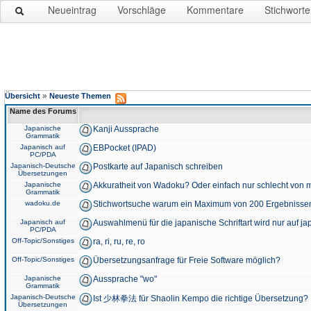
Neueintrag
Vorschläge
Kommentare
Stichworte
»
Übersicht
Neueste Themen
Name des Forums
Japanische
Kanji Aussprache
Grammatik
Japanisch auf
EBPocket (IPAD)
PC/PDA
Japanisch-Deutsche
Postkarte auf Japanisch schreiben
Übersetzungen
Japanische
Akkuratheit von Wadoku? Oder einfach nur schlecht von m
Grammatik
wadoku.de
Stichwortsuche warum ein Maximum von 200 Ergebnisse
Japanisch auf
Auswahlmenü für die japanische Schriftart wird nur auf j
PC/PDA
Off-Topic/Sonstiges
ra, ri, ru, re, ro
Off-Topic/Sonstiges
Übersetzungsanfrage für Freie Software möglich?
Japanische
Aussprache "wo"
Grammatik
Japanisch-Deutsche
Ist 少林拳法 für Shaolin Kempo die richtige Übersetzung?
Übersetzungen