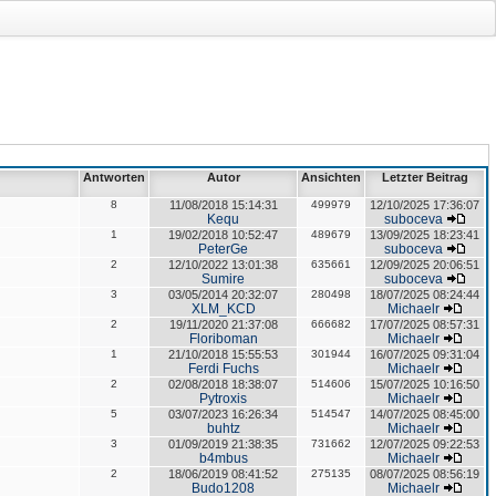
Antworten
Autor
Ansichten
Letzter Beitrag
8
11/08/2018 15:14:31
499979
12/10/2025 17:36:07
Kequ
suboceva
1
19/02/2018 10:52:47
489679
13/09/2025 18:23:41
PeterGe
suboceva
2
12/10/2022 13:01:38
635661
12/09/2025 20:06:51
Sumire
suboceva
3
03/05/2014 20:32:07
280498
18/07/2025 08:24:44
XLM_KCD
Michaelr
2
19/11/2020 21:37:08
666682
17/07/2025 08:57:31
Floriboman
Michaelr
1
21/10/2018 15:55:53
301944
16/07/2025 09:31:04
Ferdi Fuchs
Michaelr
2
02/08/2018 18:38:07
514606
15/07/2025 10:16:50
Pytroxis
Michaelr
5
03/07/2023 16:26:34
514547
14/07/2025 08:45:00
buhtz
Michaelr
3
01/09/2019 21:38:35
731662
12/07/2025 09:22:53
b4mbus
Michaelr
2
18/06/2019 08:41:52
275135
08/07/2025 08:56:19
Budo1208
Michaelr