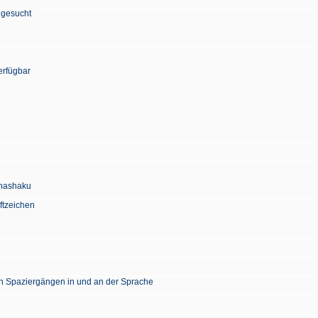
 gesucht
erfügbar
Chashaku
ftzeichen
en Spaziergängen in und an der Sprache