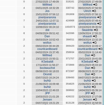
0
27/02/2025 17:49:09
318161
27/02/2025 17:49:09
Wilfried
Wilfried
4
04/01/2025 18:32:28
330742
06/02/2025 07:56:50
Jos
Ulrich
0
15/01/2025 07:56:12
291808
15/01/2025 07:56:12
pixelparanoia
pixelparanoia
7
24/01/2021 12:07:11
424968
15/01/2025 07:49:43
pixelparanoia
pixelparanoia
1
10/08/2022 00:24:10
1004573
13/10/2024 09:30:02
dst
Skaidrite
8
04/09/2024 09:51:42
342096
13/09/2024 17:55:22
Dan
shaash
2
06/03/2024 10:52:43
394011
08/03/2024 13:32:19
wollus
wollus
2
09/02/2024 00:44:28
366420
10/02/2024 10:09:17
countcardboard
countcardboard
1
04/02/2024 15:37:45
358934
05/02/2024 11:14:40
Wilfried
Dan
2
23/11/2023 15:50:11
371707
23/11/2023 19:41:00
KSebaldt
KSebaldt
1
17/11/2023 11:56:27
372866
18/11/2023 05:03:10
bockwuchst
Dan
1
08/08/2023 00:18:03
872387
08/08/2023 20:37:14
Oromit
Dan
2
03/07/2023 16:24:24
339493
04/07/2023 09:08:44
buhtz
buhtz
0
21/06/2023 16:09:48
354825
21/06/2023 16:09:48
buhtz
buhtz
2
10/04/2023 22:46:03
369682
14/04/2023 05:39:14
JPP
JPP
2
10/03/2023 21:01:28
426222
11/03/2023 17:27:08
Jensen
Jensen
2
04/07/2022 19:21:29
813128
23/02/2023 16:58:56