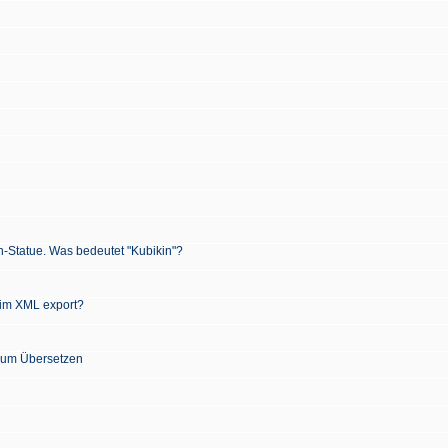
n-Statue. Was bedeutet "Kubikin"?
 im XML export?
 zum Übersetzen