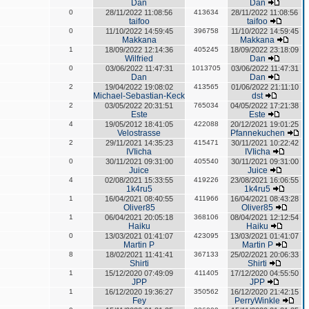
Dan
Dan
0
28/11/2022 11:08:56
413634
28/11/2022 11:08:56
taifoo
taifoo
0
11/10/2022 14:59:45
396758
11/10/2022 14:59:45
Makkana
Makkana
1
18/09/2022 12:14:36
405245
18/09/2022 23:18:09
Wilfried
Dan
0
03/06/2022 11:47:31
1013705
03/06/2022 11:47:31
Dan
Dan
2
19/04/2022 19:08:02
413565
01/06/2022 21:11:10
Michael-Sebastian-Keck
dst
2
03/05/2022 20:31:51
765034
04/05/2022 17:21:38
Este
Este
4
19/05/2012 18:41:05
422088
20/12/2021 19:01:25
Velostrasse
Pfannekuchen
2
29/11/2021 14:35:23
415471
30/11/2021 10:22:42
IVIicha
IVIicha
0
30/11/2021 09:31:00
405540
30/11/2021 09:31:00
Juice
Juice
4
02/08/2021 15:33:55
419226
23/08/2021 16:06:55
1k4ru5
1k4ru5
1
16/04/2021 08:40:55
411966
16/04/2021 08:43:28
Oliver85
Oliver85
1
06/04/2021 20:05:18
368106
08/04/2021 12:12:54
Haiku
Haiku
0
13/03/2021 01:41:07
423095
13/03/2021 01:41:07
Martin P
Martin P
8
18/02/2021 11:41:41
367133
25/02/2021 20:06:33
Shirti
Shirti
1
15/12/2020 07:49:09
411405
17/12/2020 04:55:50
JPP
JPP
1
16/12/2020 19:36:27
350562
16/12/2020 21:42:15
Fey
PerryWinkle