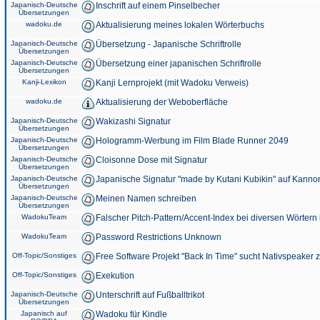
Japanisch-Deutsche
Inschrift auf einem Pinselbecher
Übersetzungen
wadoku.de
Aktualisierung meines lokalen Wörterbuchs
Japanisch-Deutsche
Übersetzung - Japanische Schriftrolle
Übersetzungen
Japanisch-Deutsche
Übersetzung einer japanischen Schriftrolle
Übersetzungen
Kanji-Lexikon
Kanji Lernprojekt (mit Wadoku Verweis)
wadoku.de
Aktualisierung der Weboberfläche
Japanisch-Deutsche
Wakizashi Signatur
Übersetzungen
Japanisch-Deutsche
Hologramm-Werbung im Film Blade Runner 2049
Übersetzungen
Japanisch-Deutsche
Cloisonne Dose mit Signatur
Übersetzungen
Japanisch-Deutsche
Japanische Signatur "made by Kutani Kubikin" auf Kanno
Übersetzungen
Japanisch-Deutsche
Meinen Namen schreiben
Übersetzungen
WadokuTeam
Falscher Pitch-Pattern/Accent-Index bei diversen Wörtern
WadokuTeam
Password Restrictions Unknown
Off-Topic/Sonstiges
Free Software Projekt "Back In Time" sucht Nativspeaker
Off-Topic/Sonstiges
Exekution
Japanisch-Deutsche
Unterschrift auf Fußballtrikot
Übersetzungen
Japanisch auf
Wadoku für Kindle