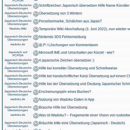
PC/PDA
Japanisch-Deutsche
Schriftzeichen Japanisch übersetzen Hilfe Name Künstler
Übersetzungen
Japanisch-Deutsche
Übersetzung von 3 Wörtern
Übersetzungen
Japanisch-Deutsche
Porzellanmarke, Schälchen aus Japan?
Übersetzungen
Wadoku-Wiki
Temporäre Wiki-Abschaltung (3. Juni 2022), nun wieder v
Japanisch-Deutsche
Nintendo 3DS Fehlermeldung
Übersetzungen
wadoku.de
岩戸 / Löschungen von Kommentaren
Japanisch auf
Microsoft IME und Umschalten per Kürzel - wie?
PC/PDA
Japanisch-Deutsche
4 japanische Zeichen übersetzen :)
Übersetzungen
Japanisch-Deutsche
Hilfe bei korrekter Übersetzung und Schreibweise
Übersetzungen
Japanisch-Deutsche
Hilfe bei handschriftlicher Kanji Übersetzung auf einem 
Übersetzungen
Japanisch-Deutsche
Hilfe bei der Übersetzung und Deutung Japanischer Schri
Übersetzungen
Japanisch-Deutsche
Erscheinungsjahr eines Buches?
Übersetzungen
wadoku.de
Nutzung von Wadoku-Daten in App
Japanisch-Deutsche
Brauche Hilfe bei Übersetzung
Übersetzungen
wadoku.de
Was ist Wadoku? – Fragemente einer Vision von lustvoll
Japanisch-Deutsche
Bräuchte bitte eine Übersetzung (Japanisch - Deutsch)
Übersetzungen