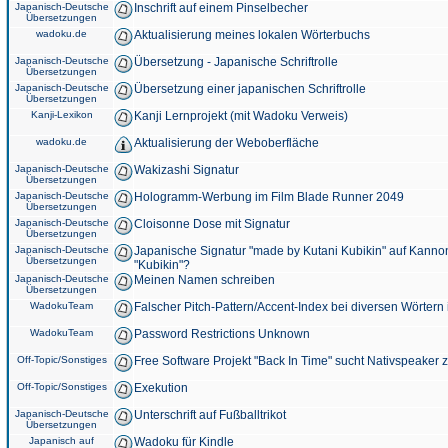
Japanisch-Deutsche
Inschrift auf einem Pinselbecher
Übersetzungen
wadoku.de
Aktualisierung meines lokalen Wörterbuchs
Japanisch-Deutsche
Übersetzung - Japanische Schriftrolle
Übersetzungen
Japanisch-Deutsche
Übersetzung einer japanischen Schriftrolle
Übersetzungen
Kanji-Lexikon
Kanji Lernprojekt (mit Wadoku Verweis)
wadoku.de
Aktualisierung der Weboberfläche
Japanisch-Deutsche
Wakizashi Signatur
Übersetzungen
Japanisch-Deutsche
Hologramm-Werbung im Film Blade Runner 2049
Übersetzungen
Japanisch-Deutsche
Cloisonne Dose mit Signatur
Übersetzungen
Japanisch-Deutsche
Japanische Signatur "made by Kutani Kubikin" auf Kanno
Übersetzungen
"Kubikin"?
Japanisch-Deutsche
Meinen Namen schreiben
Übersetzungen
WadokuTeam
Falscher Pitch-Pattern/Accent-Index bei diversen Wörtern
WadokuTeam
Password Restrictions Unknown
Off-Topic/Sonstiges
Free Software Projekt "Back In Time" sucht Nativspeaker
Off-Topic/Sonstiges
Exekution
Japanisch-Deutsche
Unterschrift auf Fußballtrikot
Übersetzungen
Japanisch auf
Wadoku für Kindle