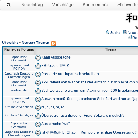
Neueintrag
Vorschläge
Kommentare
Stichworte
W
Suche
Neues
Reg
»
Übersicht
Neueste Themen
Name des Forums
Thema
Japanische
Kanji Aussprache
Grammatik
Japanisch auf
EBPocket (IPAD)
PC/PDA
Japanisch-Deutsche
Postkarte auf Japanisch schreiben
Übersetzungen
Japanische
Akkuratheit von Wadoku? Oder einfach nur schlecht von m
Grammatik
wadoku.de
Stichwortsuche warum ein Maximum von 200 Ergebnisse
Japanisch auf
Auswahlmenü für die japanische Schriftart wird nur auf j
PC/PDA
Off-Topic/Sonstiges
ra, ri, ru, re, ro
Off-Topic/Sonstiges
Übersetzungsanfrage für Freie Software möglich?
Japanische
Aussprache "wo"
Grammatik
Japanisch-Deutsche
Ist 少林拳法 für Shaolin Kempo die richtige Übersetzung?
Übersetzungen