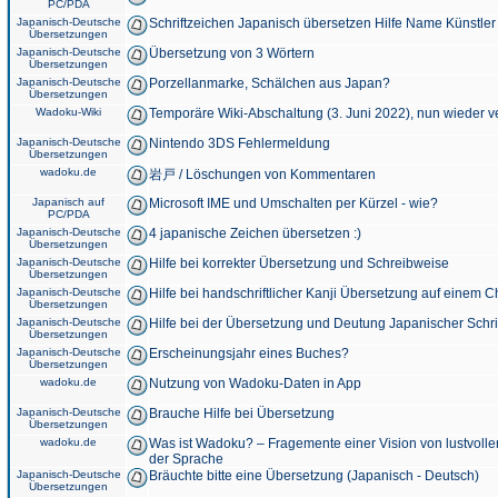
PC/PDA
Japanisch-Deutsche
Schriftzeichen Japanisch übersetzen Hilfe Name Künstler
Übersetzungen
Japanisch-Deutsche
Übersetzung von 3 Wörtern
Übersetzungen
Japanisch-Deutsche
Porzellanmarke, Schälchen aus Japan?
Übersetzungen
Wadoku-Wiki
Temporäre Wiki-Abschaltung (3. Juni 2022), nun wieder v
Japanisch-Deutsche
Nintendo 3DS Fehlermeldung
Übersetzungen
wadoku.de
岩戸 / Löschungen von Kommentaren
Japanisch auf
Microsoft IME und Umschalten per Kürzel - wie?
PC/PDA
Japanisch-Deutsche
4 japanische Zeichen übersetzen :)
Übersetzungen
Japanisch-Deutsche
Hilfe bei korrekter Übersetzung und Schreibweise
Übersetzungen
Japanisch-Deutsche
Hilfe bei handschriftlicher Kanji Übersetzung auf einem 
Übersetzungen
Japanisch-Deutsche
Hilfe bei der Übersetzung und Deutung Japanischer Schri
Übersetzungen
Japanisch-Deutsche
Erscheinungsjahr eines Buches?
Übersetzungen
wadoku.de
Nutzung von Wadoku-Daten in App
Japanisch-Deutsche
Brauche Hilfe bei Übersetzung
Übersetzungen
wadoku.de
Was ist Wadoku? – Fragemente einer Vision von lustvoll
der Sprache
Japanisch-Deutsche
Bräuchte bitte eine Übersetzung (Japanisch - Deutsch)
Übersetzungen