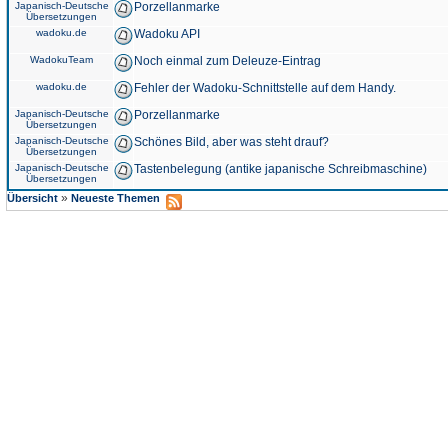
Japanisch-Deutsche
Porzellanmarke
Übersetzungen
wadoku.de
Wadoku API
WadokuTeam
Noch einmal zum Deleuze-Eintrag
wadoku.de
Fehler der Wadoku-Schnittstelle auf dem Handy.
Japanisch-Deutsche
Porzellanmarke
Übersetzungen
Japanisch-Deutsche
Schönes Bild, aber was steht drauf?
Übersetzungen
Japanisch-Deutsche
Tastenbelegung (antike japanische Schreibmaschine)
Übersetzungen
»
Übersicht
Neueste Themen