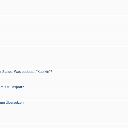
n-Statue. Was bedeutet "Kubikin"?
 im XML export?
 zum Übersetzen