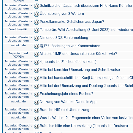
PC/PDA
Japanisch-Deutsche
Schriftzeichen Japanisch übersetzen Hilfe Name Künstler
Übersetzungen
Japanisch-Deutsche
Übersetzung von 3 Wörtern
Übersetzungen
Japanisch-Deutsche
Porzellanmarke, Schälchen aus Japan?
Übersetzungen
Wadoku-Wiki
Temporäre Wiki-Abschaltung (3. Juni 2022), nun wieder v
Japanisch-Deutsche
Nintendo 3DS Fehlermeldung
Übersetzungen
wadoku.de
岩戸 / Löschungen von Kommentaren
Japanisch auf
Microsoft IME und Umschalten per Kürzel - wie?
PC/PDA
Japanisch-Deutsche
4 japanische Zeichen übersetzen :)
Übersetzungen
Japanisch-Deutsche
Hilfe bei korrekter Übersetzung und Schreibweise
Übersetzungen
Japanisch-Deutsche
Hilfe bei handschriftlicher Kanji Übersetzung auf einem 
Übersetzungen
Japanisch-Deutsche
Hilfe bei der Übersetzung und Deutung Japanischer Schri
Übersetzungen
Japanisch-Deutsche
Erscheinungsjahr eines Buches?
Übersetzungen
wadoku.de
Nutzung von Wadoku-Daten in App
Japanisch-Deutsche
Brauche Hilfe bei Übersetzung
Übersetzungen
wadoku.de
Was ist Wadoku? – Fragemente einer Vision von lustvoll
Japanisch-Deutsche
Bräuchte bitte eine Übersetzung (Japanisch - Deutsch)
Übersetzungen