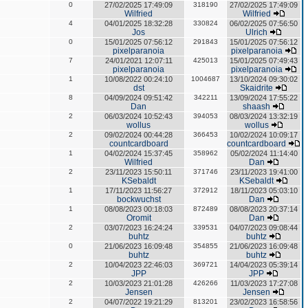
0
27/02/2025 17:49:09
318190
27/02/2025 17:49:09
Wilfried
Wilfried
4
04/01/2025 18:32:28
330824
06/02/2025 07:56:50
Jos
Ulrich
0
15/01/2025 07:56:12
291843
15/01/2025 07:56:12
pixelparanoia
pixelparanoia
7
24/01/2021 12:07:11
425013
15/01/2025 07:49:43
pixelparanoia
pixelparanoia
1
10/08/2022 00:24:10
1004687
13/10/2024 09:30:02
dst
Skaidrite
8
04/09/2024 09:51:42
342211
13/09/2024 17:55:22
Dan
shaash
2
06/03/2024 10:52:43
394053
08/03/2024 13:32:19
wollus
wollus
2
09/02/2024 00:44:28
366453
10/02/2024 10:09:17
countcardboard
countcardboard
1
04/02/2024 15:37:45
358962
05/02/2024 11:14:40
Wilfried
Dan
2
23/11/2023 15:50:11
371746
23/11/2023 19:41:00
KSebaldt
KSebaldt
1
17/11/2023 11:56:27
372912
18/11/2023 05:03:10
bockwuchst
Dan
1
08/08/2023 00:18:03
872489
08/08/2023 20:37:14
Oromit
Dan
2
03/07/2023 16:24:24
339531
04/07/2023 09:08:44
buhtz
buhtz
0
21/06/2023 16:09:48
354855
21/06/2023 16:09:48
buhtz
buhtz
2
10/04/2023 22:46:03
369721
14/04/2023 05:39:14
JPP
JPP
2
10/03/2023 21:01:28
426266
11/03/2023 17:27:08
Jensen
Jensen
2
04/07/2022 19:21:29
813201
23/02/2023 16:58:56