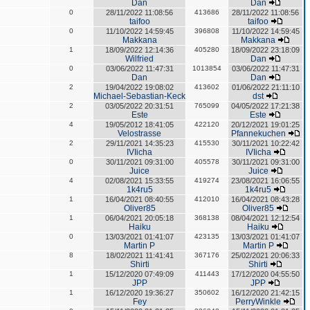
Dan
Dan
0
28/11/2022 11:08:56
413686
28/11/2022 11:08:56
taifoo
taifoo
0
11/10/2022 14:59:45
396808
11/10/2022 14:59:45
Makkana
Makkana
1
18/09/2022 12:14:36
405280
18/09/2022 23:18:09
Wilfried
Dan
0
03/06/2022 11:47:31
1013854
03/06/2022 11:47:31
Dan
Dan
2
19/04/2022 19:08:02
413602
01/06/2022 21:11:10
Michael-Sebastian-Keck
dst
2
03/05/2022 20:31:51
765099
04/05/2022 17:21:38
Este
Este
4
19/05/2012 18:41:05
422120
20/12/2021 19:01:25
Velostrasse
Pfannekuchen
2
29/11/2021 14:35:23
415530
30/11/2021 10:22:42
IVIicha
IVIicha
0
30/11/2021 09:31:00
405578
30/11/2021 09:31:00
Juice
Juice
4
02/08/2021 15:33:55
419274
23/08/2021 16:06:55
1k4ru5
1k4ru5
1
16/04/2021 08:40:55
412010
16/04/2021 08:43:28
Oliver85
Oliver85
1
06/04/2021 20:05:18
368138
08/04/2021 12:12:54
Haiku
Haiku
0
13/03/2021 01:41:07
423135
13/03/2021 01:41:07
Martin P
Martin P
8
18/02/2021 11:41:41
367176
25/02/2021 20:06:33
Shirti
Shirti
1
15/12/2020 07:49:09
411443
17/12/2020 04:55:50
JPP
JPP
1
16/12/2020 19:36:27
350602
16/12/2020 21:42:15
Fey
PerryWinkle