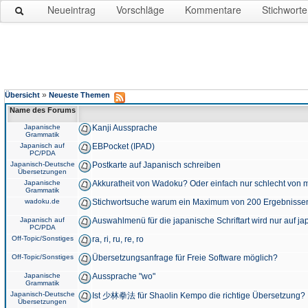
Neueintrag
Vorschläge
Kommentare
Stichworte
»
Übersicht
Neueste Themen
Name des Forums
Japanische
Kanji Aussprache
Grammatik
Japanisch auf
EBPocket (IPAD)
PC/PDA
Japanisch-Deutsche
Postkarte auf Japanisch schreiben
Übersetzungen
Japanische
Akkuratheit von Wadoku? Oder einfach nur schlecht von m
Grammatik
wadoku.de
Stichwortsuche warum ein Maximum von 200 Ergebnisse
Japanisch auf
Auswahlmenü für die japanische Schriftart wird nur auf j
PC/PDA
Off-Topic/Sonstiges
ra, ri, ru, re, ro
Off-Topic/Sonstiges
Übersetzungsanfrage für Freie Software möglich?
Japanische
Aussprache "wo"
Grammatik
Japanisch-Deutsche
Ist 少林拳法 für Shaolin Kempo die richtige Übersetzung?
Übersetzungen