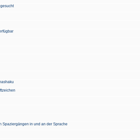
 gesucht
erfügbar
Chashaku
ftzeichen
en Spaziergängen in und an der Sprache