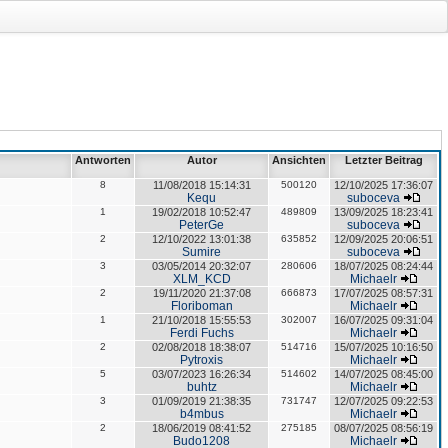
Antworten
Autor
Ansichten
Letzter Beitrag
8
11/08/2018 15:14:31
500120
12/10/2025 17:36:07
Kequ
suboceva
1
19/02/2018 10:52:47
489809
13/09/2025 18:23:41
PeterGe
suboceva
2
12/10/2022 13:01:38
635852
12/09/2025 20:06:51
Sumire
suboceva
3
03/05/2014 20:32:07
280606
18/07/2025 08:24:44
XLM_KCD
Michaelr
2
19/11/2020 21:37:08
666873
17/07/2025 08:57:31
Floriboman
Michaelr
1
21/10/2018 15:55:53
302007
16/07/2025 09:31:04
Ferdi Fuchs
Michaelr
2
02/08/2018 18:38:07
514716
15/07/2025 10:16:50
Pytroxis
Michaelr
5
03/07/2023 16:26:34
514602
14/07/2025 08:45:00
buhtz
Michaelr
3
01/09/2019 21:38:35
731747
12/07/2025 09:22:53
b4mbus
Michaelr
2
18/06/2019 08:41:52
275185
08/07/2025 08:56:19
Budo1208
Michaelr