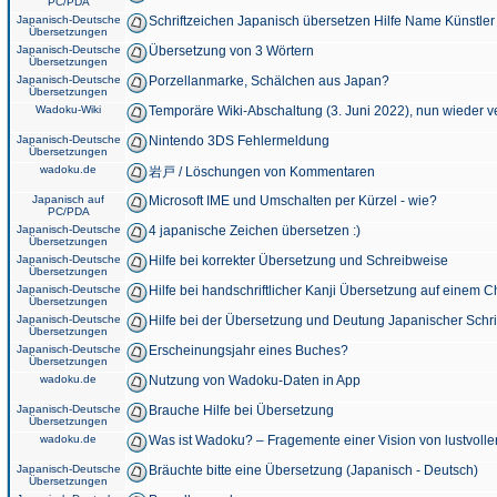
PC/PDA
Japanisch-Deutsche
Schriftzeichen Japanisch übersetzen Hilfe Name Künstler
Übersetzungen
Japanisch-Deutsche
Übersetzung von 3 Wörtern
Übersetzungen
Japanisch-Deutsche
Porzellanmarke, Schälchen aus Japan?
Übersetzungen
Wadoku-Wiki
Temporäre Wiki-Abschaltung (3. Juni 2022), nun wieder v
Japanisch-Deutsche
Nintendo 3DS Fehlermeldung
Übersetzungen
wadoku.de
岩戸 / Löschungen von Kommentaren
Japanisch auf
Microsoft IME und Umschalten per Kürzel - wie?
PC/PDA
Japanisch-Deutsche
4 japanische Zeichen übersetzen :)
Übersetzungen
Japanisch-Deutsche
Hilfe bei korrekter Übersetzung und Schreibweise
Übersetzungen
Japanisch-Deutsche
Hilfe bei handschriftlicher Kanji Übersetzung auf einem 
Übersetzungen
Japanisch-Deutsche
Hilfe bei der Übersetzung und Deutung Japanischer Schri
Übersetzungen
Japanisch-Deutsche
Erscheinungsjahr eines Buches?
Übersetzungen
wadoku.de
Nutzung von Wadoku-Daten in App
Japanisch-Deutsche
Brauche Hilfe bei Übersetzung
Übersetzungen
wadoku.de
Was ist Wadoku? – Fragemente einer Vision von lustvoll
Japanisch-Deutsche
Bräuchte bitte eine Übersetzung (Japanisch - Deutsch)
Übersetzungen