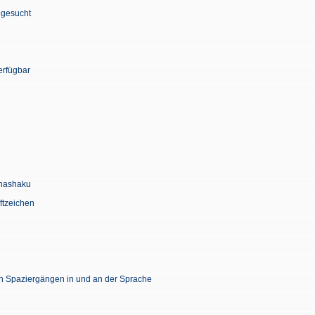
 gesucht
erfügbar
Chashaku
ftzeichen
en Spaziergängen in und an der Sprache