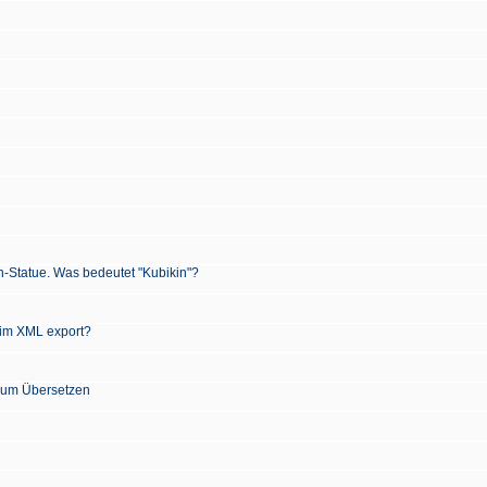
n-Statue. Was bedeutet "Kubikin"?
 im XML export?
 zum Übersetzen