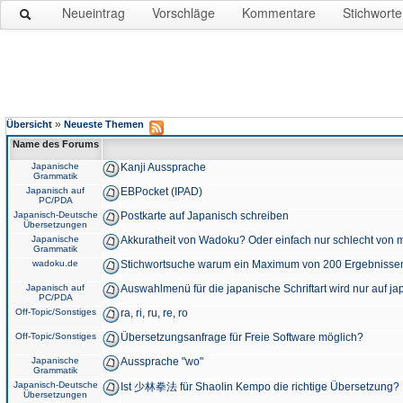
Neueintrag
Vorschläge
Kommentare
Stichworte
»
Übersicht
Neueste Themen
Name des Forums
Japanische
Kanji Aussprache
Grammatik
Japanisch auf
EBPocket (IPAD)
PC/PDA
Japanisch-Deutsche
Postkarte auf Japanisch schreiben
Übersetzungen
Japanische
Akkuratheit von Wadoku? Oder einfach nur schlecht von m
Grammatik
wadoku.de
Stichwortsuche warum ein Maximum von 200 Ergebnisse
Japanisch auf
Auswahlmenü für die japanische Schriftart wird nur auf j
PC/PDA
Off-Topic/Sonstiges
ra, ri, ru, re, ro
Off-Topic/Sonstiges
Übersetzungsanfrage für Freie Software möglich?
Japanische
Aussprache "wo"
Grammatik
Japanisch-Deutsche
Ist 少林拳法 für Shaolin Kempo die richtige Übersetzung?
Übersetzungen