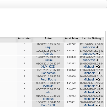
Antworten
Autor
Ansichten
Letzter Beitrag
8
11/08/2018 15:14:31
499772
12/10/2025 17:36:07
Kequ
suboceva
1
19/02/2018 10:52:47
489432
13/09/2025 18:23:41
PeterGe
suboceva
2
12/10/2022 13:01:38
635308
12/09/2025 20:06:51
Sumire
suboceva
3
03/05/2014 20:32:07
280332
18/07/2025 08:24:44
XLM_KCD
Michaelr
2
19/11/2020 21:37:08
666372
17/07/2025 08:57:31
Floriboman
Michaelr
1
21/10/2018 15:55:53
301830
16/07/2025 09:31:04
Ferdi Fuchs
Michaelr
2
02/08/2018 18:38:07
514408
15/07/2025 10:16:50
Pytroxis
Michaelr
5
03/07/2023 16:26:34
514437
14/07/2025 08:45:00
buhtz
Michaelr
3
01/09/2019 21:38:35
731512
12/07/2025 09:22:53
b4mbus
Michaelr
2
18/06/2019 08:41:52
275051
08/07/2025 08:56:19
Budo1208
Michaelr