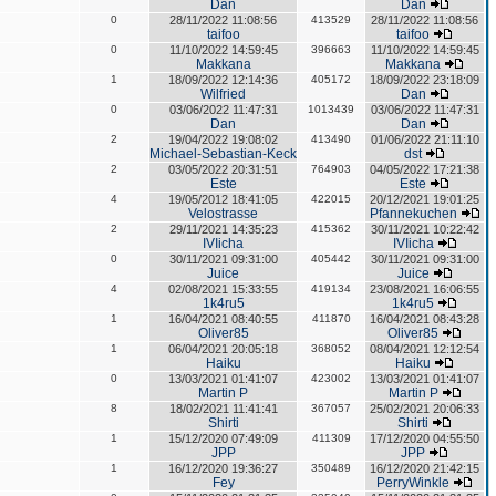
Dan
Dan
0
28/11/2022 11:08:56
413529
28/11/2022 11:08:56
taifoo
taifoo
0
11/10/2022 14:59:45
396663
11/10/2022 14:59:45
Makkana
Makkana
1
18/09/2022 12:14:36
405172
18/09/2022 23:18:09
Wilfried
Dan
0
03/06/2022 11:47:31
1013439
03/06/2022 11:47:31
Dan
Dan
2
19/04/2022 19:08:02
413490
01/06/2022 21:11:10
Michael-Sebastian-Keck
dst
2
03/05/2022 20:31:51
764903
04/05/2022 17:21:38
Este
Este
4
19/05/2012 18:41:05
422015
20/12/2021 19:01:25
Velostrasse
Pfannekuchen
2
29/11/2021 14:35:23
415362
30/11/2021 10:22:42
IVIicha
IVIicha
0
30/11/2021 09:31:00
405442
30/11/2021 09:31:00
Juice
Juice
4
02/08/2021 15:33:55
419134
23/08/2021 16:06:55
1k4ru5
1k4ru5
1
16/04/2021 08:40:55
411870
16/04/2021 08:43:28
Oliver85
Oliver85
1
06/04/2021 20:05:18
368052
08/04/2021 12:12:54
Haiku
Haiku
0
13/03/2021 01:41:07
423002
13/03/2021 01:41:07
Martin P
Martin P
8
18/02/2021 11:41:41
367057
25/02/2021 20:06:33
Shirti
Shirti
1
15/12/2020 07:49:09
411309
17/12/2020 04:55:50
JPP
JPP
1
16/12/2020 19:36:27
350489
16/12/2020 21:42:15
Fey
PerryWinkle