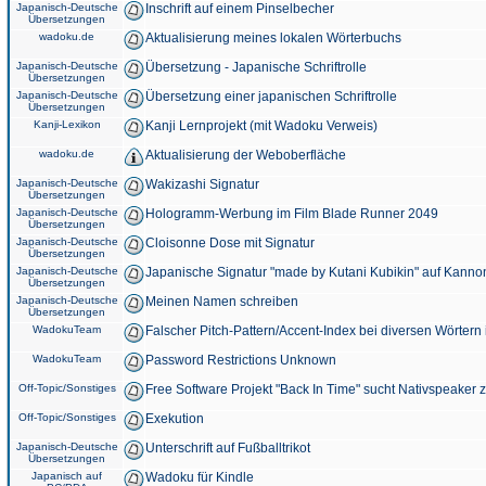
Japanisch-Deutsche
Inschrift auf einem Pinselbecher
Übersetzungen
wadoku.de
Aktualisierung meines lokalen Wörterbuchs
Japanisch-Deutsche
Übersetzung - Japanische Schriftrolle
Übersetzungen
Japanisch-Deutsche
Übersetzung einer japanischen Schriftrolle
Übersetzungen
Kanji-Lexikon
Kanji Lernprojekt (mit Wadoku Verweis)
wadoku.de
Aktualisierung der Weboberfläche
Japanisch-Deutsche
Wakizashi Signatur
Übersetzungen
Japanisch-Deutsche
Hologramm-Werbung im Film Blade Runner 2049
Übersetzungen
Japanisch-Deutsche
Cloisonne Dose mit Signatur
Übersetzungen
Japanisch-Deutsche
Japanische Signatur "made by Kutani Kubikin" auf Kanno
Übersetzungen
Japanisch-Deutsche
Meinen Namen schreiben
Übersetzungen
WadokuTeam
Falscher Pitch-Pattern/Accent-Index bei diversen Wörtern
WadokuTeam
Password Restrictions Unknown
Off-Topic/Sonstiges
Free Software Projekt "Back In Time" sucht Nativspeaker
Off-Topic/Sonstiges
Exekution
Japanisch-Deutsche
Unterschrift auf Fußballtrikot
Übersetzungen
Japanisch auf
Wadoku für Kindle