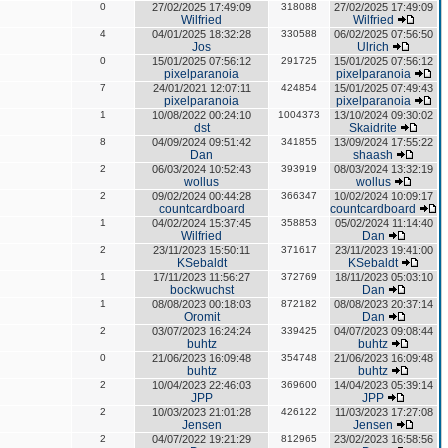
0
27/02/2025 17:49:09
318088
27/02/2025 17:49:09
Wilfried
Wilfried
4
04/01/2025 18:32:28
330588
06/02/2025 07:56:50
Jos
Ulrich
0
15/01/2025 07:56:12
291725
15/01/2025 07:56:12
pixelparanoia
pixelparanoia
7
24/01/2021 12:07:11
424854
15/01/2025 07:49:43
pixelparanoia
pixelparanoia
1
10/08/2022 00:24:10
1004373
13/10/2024 09:30:02
dst
Skaidrite
8
04/09/2024 09:51:42
341855
13/09/2024 17:55:22
Dan
shaash
2
06/03/2024 10:52:43
393919
08/03/2024 13:32:19
wollus
wollus
2
09/02/2024 00:44:28
366347
10/02/2024 10:09:17
countcardboard
countcardboard
1
04/02/2024 15:37:45
358853
05/02/2024 11:14:40
Wilfried
Dan
2
23/11/2023 15:50:11
371617
23/11/2023 19:41:00
KSebaldt
KSebaldt
1
17/11/2023 11:56:27
372769
18/11/2023 05:03:10
bockwuchst
Dan
1
08/08/2023 00:18:03
872182
08/08/2023 20:37:14
Oromit
Dan
2
03/07/2023 16:24:24
339425
04/07/2023 09:08:44
buhtz
buhtz
0
21/06/2023 16:09:48
354748
21/06/2023 16:09:48
buhtz
buhtz
2
10/04/2023 22:46:03
369600
14/04/2023 05:39:14
JPP
JPP
2
10/03/2023 21:01:28
426122
11/03/2023 17:27:08
Jensen
Jensen
2
04/07/2022 19:21:29
812965
23/02/2023 16:58:56