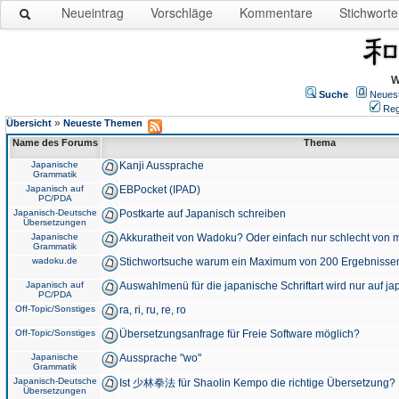
Neueintrag
Vorschläge
Kommentare
Stichworte
W
Suche
Neues
Reg
»
Übersicht
Neueste Themen
Name des Forums
Thema
Japanische
Kanji Aussprache
Grammatik
Japanisch auf
EBPocket (IPAD)
PC/PDA
Japanisch-Deutsche
Postkarte auf Japanisch schreiben
Übersetzungen
Japanische
Akkuratheit von Wadoku? Oder einfach nur schlecht von m
Grammatik
wadoku.de
Stichwortsuche warum ein Maximum von 200 Ergebnisse
Japanisch auf
Auswahlmenü für die japanische Schriftart wird nur auf j
PC/PDA
Off-Topic/Sonstiges
ra, ri, ru, re, ro
Off-Topic/Sonstiges
Übersetzungsanfrage für Freie Software möglich?
Japanische
Aussprache "wo"
Grammatik
Japanisch-Deutsche
Ist 少林拳法 für Shaolin Kempo die richtige Übersetzung?
Übersetzungen