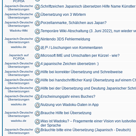
PC/PDA
Japanisch-Deutsche
Schriftzeichen Japanisch übersetzen Hilfe Name Künstler
Übersetzungen
Japanisch-Deutsche
Übersetzung von 3 Wörtern
Übersetzungen
Japanisch-Deutsche
Porzellanmarke, Schälchen aus Japan?
Übersetzungen
Wadoku-Wiki
Temporäre Wiki-Abschaltung (3. Juni 2022), nun wieder v
Japanisch-Deutsche
Nintendo 3DS Fehlermeldung
Übersetzungen
wadoku.de
岩戸 / Löschungen von Kommentaren
Japanisch auf
Microsoft IME und Umschalten per Kürzel - wie?
PC/PDA
Japanisch-Deutsche
4 japanische Zeichen übersetzen :)
Übersetzungen
Japanisch-Deutsche
Hilfe bei korrekter Übersetzung und Schreibweise
Übersetzungen
Japanisch-Deutsche
Hilfe bei handschriftlicher Kanji Übersetzung auf einem 
Übersetzungen
Japanisch-Deutsche
Hilfe bei der Übersetzung und Deutung Japanischer Schri
Übersetzungen
Japanisch-Deutsche
Erscheinungsjahr eines Buches?
Übersetzungen
wadoku.de
Nutzung von Wadoku-Daten in App
Japanisch-Deutsche
Brauche Hilfe bei Übersetzung
Übersetzungen
wadoku.de
Was ist Wadoku? – Fragemente einer Vision von lustvoll
der Sprache
Japanisch-Deutsche
Bräuchte bitte eine Übersetzung (Japanisch - Deutsch)
Übersetzungen