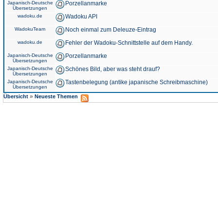
Japanisch-Deutsche
Porzellanmarke
Übersetzungen
wadoku.de
Wadoku API
WadokuTeam
Noch einmal zum Deleuze-Eintrag
wadoku.de
Fehler der Wadoku-Schnittstelle auf dem Handy.
Japanisch-Deutsche
Porzellanmarke
Übersetzungen
Japanisch-Deutsche
Schönes Bild, aber was steht drauf?
Übersetzungen
Japanisch-Deutsche
Tastenbelegung (antike japanische Schreibmaschine)
Übersetzungen
»
Übersicht
Neueste Themen