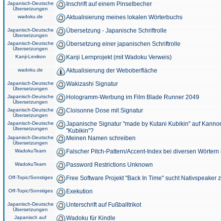
Japanisch-Deutsche
Inschrift auf einem Pinselbecher
Übersetzungen
wadoku.de
Aktualisierung meines lokalen Wörterbuchs
Japanisch-Deutsche
Übersetzung - Japanische Schriftrolle
Übersetzungen
Japanisch-Deutsche
Übersetzung einer japanischen Schriftrolle
Übersetzungen
Kanji-Lexikon
Kanji Lernprojekt (mit Wadoku Verweis)
wadoku.de
Aktualisierung der Weboberfläche
Japanisch-Deutsche
Wakizashi Signatur
Übersetzungen
Japanisch-Deutsche
Hologramm-Werbung im Film Blade Runner 2049
Übersetzungen
Japanisch-Deutsche
Cloisonne Dose mit Signatur
Übersetzungen
Japanisch-Deutsche
Japanische Signatur "made by Kutani Kubikin" auf Kanno
Übersetzungen
"Kubikin"?
Japanisch-Deutsche
Meinen Namen schreiben
Übersetzungen
WadokuTeam
Falscher Pitch-Pattern/Accent-Index bei diversen Wörtern
WadokuTeam
Password Restrictions Unknown
Off-Topic/Sonstiges
Free Software Projekt "Back In Time" sucht Nativspeaker
Off-Topic/Sonstiges
Exekution
Japanisch-Deutsche
Unterschrift auf Fußballtrikot
Übersetzungen
Japanisch auf
Wadoku für Kindle