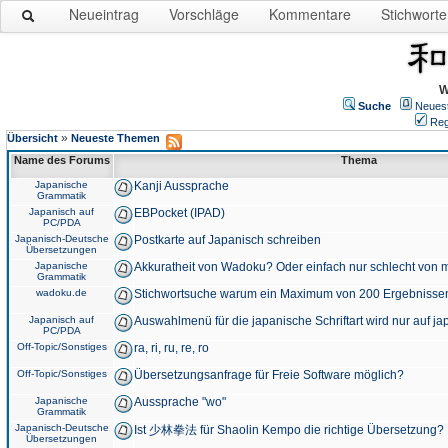
Neueintrag
Vorschläge
Kommentare
Stichworte
W
Suche
Neues
Reg
»
Übersicht
Neueste Themen
Name des Forums
Thema
Japanische
Kanji Aussprache
Grammatik
Japanisch auf
EBPocket (IPAD)
PC/PDA
Japanisch-Deutsche
Postkarte auf Japanisch schreiben
Übersetzungen
Japanische
Akkuratheit von Wadoku? Oder einfach nur schlecht von m
Grammatik
wadoku.de
Stichwortsuche warum ein Maximum von 200 Ergebnisse
Japanisch auf
Auswahlmenü für die japanische Schriftart wird nur auf j
PC/PDA
Off-Topic/Sonstiges
ra, ri, ru, re, ro
Off-Topic/Sonstiges
Übersetzungsanfrage für Freie Software möglich?
Japanische
Aussprache "wo"
Grammatik
Japanisch-Deutsche
Ist 少林拳法 für Shaolin Kempo die richtige Übersetzung?
Übersetzungen