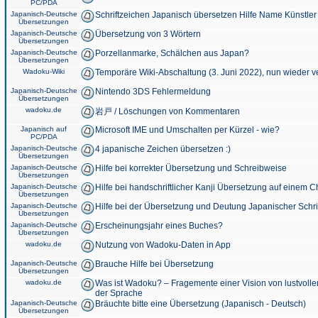
PC/PDA
Japanisch-Deutsche
Schriftzeichen Japanisch übersetzen Hilfe Name Künstler
Übersetzungen
Japanisch-Deutsche
Übersetzung von 3 Wörtern
Übersetzungen
Japanisch-Deutsche
Porzellanmarke, Schälchen aus Japan?
Übersetzungen
Wadoku-Wiki
Temporäre Wiki-Abschaltung (3. Juni 2022), nun wieder v
Japanisch-Deutsche
Nintendo 3DS Fehlermeldung
Übersetzungen
wadoku.de
岩戸 / Löschungen von Kommentaren
Japanisch auf
Microsoft IME und Umschalten per Kürzel - wie?
PC/PDA
Japanisch-Deutsche
4 japanische Zeichen übersetzen :)
Übersetzungen
Japanisch-Deutsche
Hilfe bei korrekter Übersetzung und Schreibweise
Übersetzungen
Japanisch-Deutsche
Hilfe bei handschriftlicher Kanji Übersetzung auf einem 
Übersetzungen
Japanisch-Deutsche
Hilfe bei der Übersetzung und Deutung Japanischer Schri
Übersetzungen
Japanisch-Deutsche
Erscheinungsjahr eines Buches?
Übersetzungen
wadoku.de
Nutzung von Wadoku-Daten in App
Japanisch-Deutsche
Brauche Hilfe bei Übersetzung
Übersetzungen
wadoku.de
Was ist Wadoku? – Fragemente einer Vision von lustvoll
der Sprache
Japanisch-Deutsche
Bräuchte bitte eine Übersetzung (Japanisch - Deutsch)
Übersetzungen