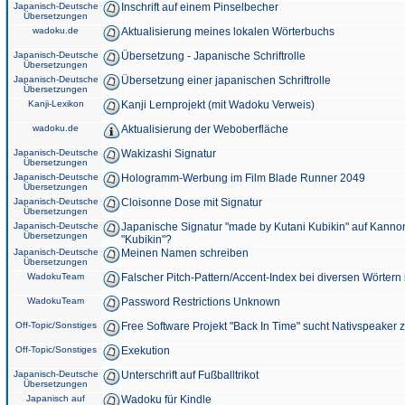
Japanisch-Deutsche
Inschrift auf einem Pinselbecher
Übersetzungen
wadoku.de
Aktualisierung meines lokalen Wörterbuchs
Japanisch-Deutsche
Übersetzung - Japanische Schriftrolle
Übersetzungen
Japanisch-Deutsche
Übersetzung einer japanischen Schriftrolle
Übersetzungen
Kanji-Lexikon
Kanji Lernprojekt (mit Wadoku Verweis)
wadoku.de
Aktualisierung der Weboberfläche
Japanisch-Deutsche
Wakizashi Signatur
Übersetzungen
Japanisch-Deutsche
Hologramm-Werbung im Film Blade Runner 2049
Übersetzungen
Japanisch-Deutsche
Cloisonne Dose mit Signatur
Übersetzungen
Japanisch-Deutsche
Japanische Signatur "made by Kutani Kubikin" auf Kanno
Übersetzungen
"Kubikin"?
Japanisch-Deutsche
Meinen Namen schreiben
Übersetzungen
WadokuTeam
Falscher Pitch-Pattern/Accent-Index bei diversen Wörtern
WadokuTeam
Password Restrictions Unknown
Off-Topic/Sonstiges
Free Software Projekt "Back In Time" sucht Nativspeaker
Off-Topic/Sonstiges
Exekution
Japanisch-Deutsche
Unterschrift auf Fußballtrikot
Übersetzungen
Japanisch auf
Wadoku für Kindle