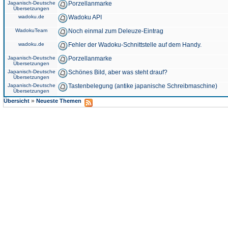
Japanisch-Deutsche
Porzellanmarke
Übersetzungen
wadoku.de
Wadoku API
WadokuTeam
Noch einmal zum Deleuze-Eintrag
wadoku.de
Fehler der Wadoku-Schnittstelle auf dem Handy.
Japanisch-Deutsche
Porzellanmarke
Übersetzungen
Japanisch-Deutsche
Schönes Bild, aber was steht drauf?
Übersetzungen
Japanisch-Deutsche
Tastenbelegung (antike japanische Schreibmaschine)
Übersetzungen
»
Übersicht
Neueste Themen