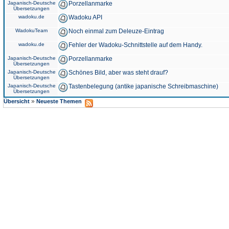
Japanisch-Deutsche
Porzellanmarke
Übersetzungen
wadoku.de
Wadoku API
WadokuTeam
Noch einmal zum Deleuze-Eintrag
wadoku.de
Fehler der Wadoku-Schnittstelle auf dem Handy.
Japanisch-Deutsche
Porzellanmarke
Übersetzungen
Japanisch-Deutsche
Schönes Bild, aber was steht drauf?
Übersetzungen
Japanisch-Deutsche
Tastenbelegung (antike japanische Schreibmaschine)
Übersetzungen
»
Übersicht
Neueste Themen