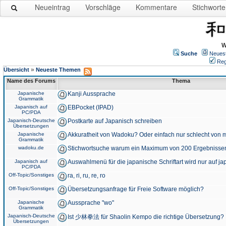
Neueintrag
Vorschläge
Kommentare
Stichworte
W
Suche
Neues
Reg
»
Übersicht
Neueste Themen
Name des Forums
Thema
Japanische
Kanji Aussprache
Grammatik
Japanisch auf
EBPocket (IPAD)
PC/PDA
Japanisch-Deutsche
Postkarte auf Japanisch schreiben
Übersetzungen
Japanische
Akkuratheit von Wadoku? Oder einfach nur schlecht von m
Grammatik
wadoku.de
Stichwortsuche warum ein Maximum von 200 Ergebnisse
Japanisch auf
Auswahlmenü für die japanische Schriftart wird nur auf j
PC/PDA
Off-Topic/Sonstiges
ra, ri, ru, re, ro
Off-Topic/Sonstiges
Übersetzungsanfrage für Freie Software möglich?
Japanische
Aussprache "wo"
Grammatik
Japanisch-Deutsche
Ist 少林拳法 für Shaolin Kempo die richtige Übersetzung?
Übersetzungen