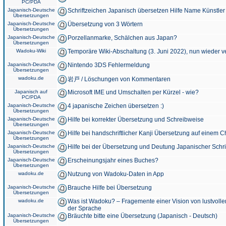
PC/PDA
Japanisch-Deutsche
Schriftzeichen Japanisch übersetzen Hilfe Name Künstler
Übersetzungen
Japanisch-Deutsche
Übersetzung von 3 Wörtern
Übersetzungen
Japanisch-Deutsche
Porzellanmarke, Schälchen aus Japan?
Übersetzungen
Wadoku-Wiki
Temporäre Wiki-Abschaltung (3. Juni 2022), nun wieder v
Japanisch-Deutsche
Nintendo 3DS Fehlermeldung
Übersetzungen
wadoku.de
岩戸 / Löschungen von Kommentaren
Japanisch auf
Microsoft IME und Umschalten per Kürzel - wie?
PC/PDA
Japanisch-Deutsche
4 japanische Zeichen übersetzen :)
Übersetzungen
Japanisch-Deutsche
Hilfe bei korrekter Übersetzung und Schreibweise
Übersetzungen
Japanisch-Deutsche
Hilfe bei handschriftlicher Kanji Übersetzung auf einem 
Übersetzungen
Japanisch-Deutsche
Hilfe bei der Übersetzung und Deutung Japanischer Schri
Übersetzungen
Japanisch-Deutsche
Erscheinungsjahr eines Buches?
Übersetzungen
wadoku.de
Nutzung von Wadoku-Daten in App
Japanisch-Deutsche
Brauche Hilfe bei Übersetzung
Übersetzungen
wadoku.de
Was ist Wadoku? – Fragemente einer Vision von lustvoll
der Sprache
Japanisch-Deutsche
Bräuchte bitte eine Übersetzung (Japanisch - Deutsch)
Übersetzungen