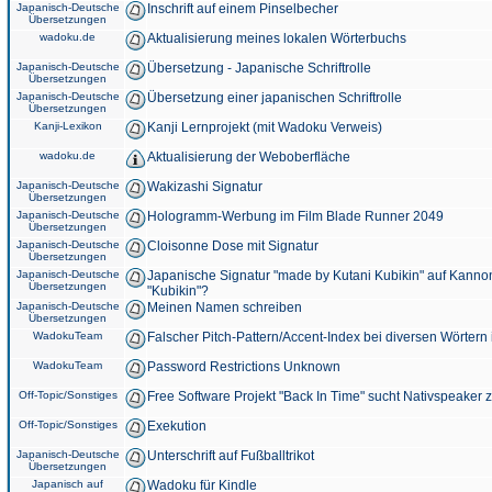
Japanisch-Deutsche
Inschrift auf einem Pinselbecher
Übersetzungen
wadoku.de
Aktualisierung meines lokalen Wörterbuchs
Japanisch-Deutsche
Übersetzung - Japanische Schriftrolle
Übersetzungen
Japanisch-Deutsche
Übersetzung einer japanischen Schriftrolle
Übersetzungen
Kanji-Lexikon
Kanji Lernprojekt (mit Wadoku Verweis)
wadoku.de
Aktualisierung der Weboberfläche
Japanisch-Deutsche
Wakizashi Signatur
Übersetzungen
Japanisch-Deutsche
Hologramm-Werbung im Film Blade Runner 2049
Übersetzungen
Japanisch-Deutsche
Cloisonne Dose mit Signatur
Übersetzungen
Japanisch-Deutsche
Japanische Signatur "made by Kutani Kubikin" auf Kanno
Übersetzungen
"Kubikin"?
Japanisch-Deutsche
Meinen Namen schreiben
Übersetzungen
WadokuTeam
Falscher Pitch-Pattern/Accent-Index bei diversen Wörtern
WadokuTeam
Password Restrictions Unknown
Off-Topic/Sonstiges
Free Software Projekt "Back In Time" sucht Nativspeaker
Off-Topic/Sonstiges
Exekution
Japanisch-Deutsche
Unterschrift auf Fußballtrikot
Übersetzungen
Japanisch auf
Wadoku für Kindle