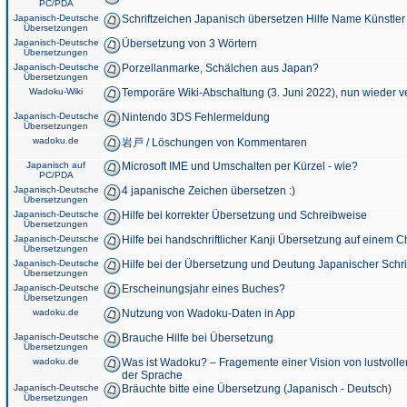
PC/PDA
Japanisch-Deutsche
Schriftzeichen Japanisch übersetzen Hilfe Name Künstler
Übersetzungen
Japanisch-Deutsche
Übersetzung von 3 Wörtern
Übersetzungen
Japanisch-Deutsche
Porzellanmarke, Schälchen aus Japan?
Übersetzungen
Wadoku-Wiki
Temporäre Wiki-Abschaltung (3. Juni 2022), nun wieder v
Japanisch-Deutsche
Nintendo 3DS Fehlermeldung
Übersetzungen
wadoku.de
岩戸 / Löschungen von Kommentaren
Japanisch auf
Microsoft IME und Umschalten per Kürzel - wie?
PC/PDA
Japanisch-Deutsche
4 japanische Zeichen übersetzen :)
Übersetzungen
Japanisch-Deutsche
Hilfe bei korrekter Übersetzung und Schreibweise
Übersetzungen
Japanisch-Deutsche
Hilfe bei handschriftlicher Kanji Übersetzung auf einem 
Übersetzungen
Japanisch-Deutsche
Hilfe bei der Übersetzung und Deutung Japanischer Schri
Übersetzungen
Japanisch-Deutsche
Erscheinungsjahr eines Buches?
Übersetzungen
wadoku.de
Nutzung von Wadoku-Daten in App
Japanisch-Deutsche
Brauche Hilfe bei Übersetzung
Übersetzungen
wadoku.de
Was ist Wadoku? – Fragemente einer Vision von lustvoll
der Sprache
Japanisch-Deutsche
Bräuchte bitte eine Übersetzung (Japanisch - Deutsch)
Übersetzungen