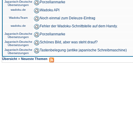
Japanisch-Deutsche
Porzellanmarke
Übersetzungen
wadoku.de
Wadoku API
WadokuTeam
Noch einmal zum Deleuze-Eintrag
wadoku.de
Fehler der Wadoku-Schnittstelle auf dem Handy.
Japanisch-Deutsche
Porzellanmarke
Übersetzungen
Japanisch-Deutsche
Schönes Bild, aber was steht drauf?
Übersetzungen
Japanisch-Deutsche
Tastenbelegung (antike japanische Schreibmaschine)
Übersetzungen
»
Übersicht
Neueste Themen