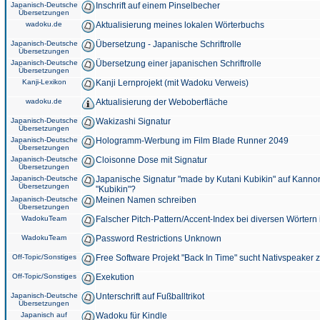
Japanisch-Deutsche
Inschrift auf einem Pinselbecher
Übersetzungen
wadoku.de
Aktualisierung meines lokalen Wörterbuchs
Japanisch-Deutsche
Übersetzung - Japanische Schriftrolle
Übersetzungen
Japanisch-Deutsche
Übersetzung einer japanischen Schriftrolle
Übersetzungen
Kanji-Lexikon
Kanji Lernprojekt (mit Wadoku Verweis)
wadoku.de
Aktualisierung der Weboberfläche
Japanisch-Deutsche
Wakizashi Signatur
Übersetzungen
Japanisch-Deutsche
Hologramm-Werbung im Film Blade Runner 2049
Übersetzungen
Japanisch-Deutsche
Cloisonne Dose mit Signatur
Übersetzungen
Japanisch-Deutsche
Japanische Signatur "made by Kutani Kubikin" auf Kanno
Übersetzungen
"Kubikin"?
Japanisch-Deutsche
Meinen Namen schreiben
Übersetzungen
WadokuTeam
Falscher Pitch-Pattern/Accent-Index bei diversen Wörtern
WadokuTeam
Password Restrictions Unknown
Off-Topic/Sonstiges
Free Software Projekt "Back In Time" sucht Nativspeaker
Off-Topic/Sonstiges
Exekution
Japanisch-Deutsche
Unterschrift auf Fußballtrikot
Übersetzungen
Japanisch auf
Wadoku für Kindle