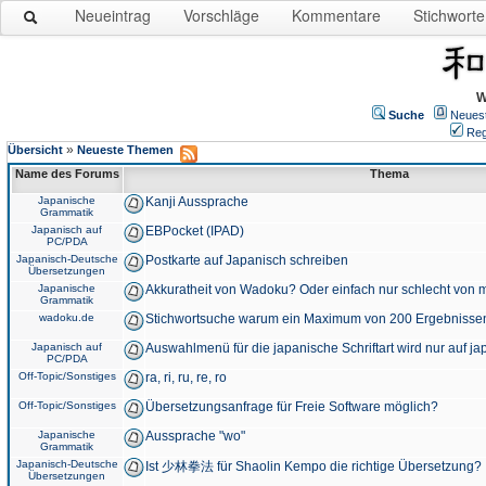
Neueintrag
Vorschläge
Kommentare
Stichworte
W
Suche
Neues
Reg
»
Übersicht
Neueste Themen
Name des Forums
Thema
Japanische
Kanji Aussprache
Grammatik
Japanisch auf
EBPocket (IPAD)
PC/PDA
Japanisch-Deutsche
Postkarte auf Japanisch schreiben
Übersetzungen
Japanische
Akkuratheit von Wadoku? Oder einfach nur schlecht von m
Grammatik
wadoku.de
Stichwortsuche warum ein Maximum von 200 Ergebnisse
Japanisch auf
Auswahlmenü für die japanische Schriftart wird nur auf j
PC/PDA
Off-Topic/Sonstiges
ra, ri, ru, re, ro
Off-Topic/Sonstiges
Übersetzungsanfrage für Freie Software möglich?
Japanische
Aussprache "wo"
Grammatik
Japanisch-Deutsche
Ist 少林拳法 für Shaolin Kempo die richtige Übersetzung?
Übersetzungen