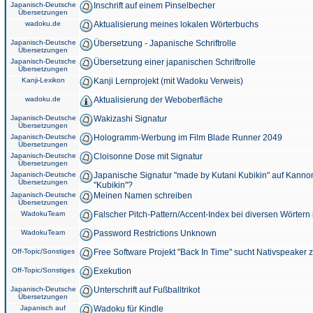
Japanisch-Deutsche
Inschrift auf einem Pinselbecher
Übersetzungen
wadoku.de
Aktualisierung meines lokalen Wörterbuchs
Japanisch-Deutsche
Übersetzung - Japanische Schriftrolle
Übersetzungen
Japanisch-Deutsche
Übersetzung einer japanischen Schriftrolle
Übersetzungen
Kanji-Lexikon
Kanji Lernprojekt (mit Wadoku Verweis)
wadoku.de
Aktualisierung der Weboberfläche
Japanisch-Deutsche
Wakizashi Signatur
Übersetzungen
Japanisch-Deutsche
Hologramm-Werbung im Film Blade Runner 2049
Übersetzungen
Japanisch-Deutsche
Cloisonne Dose mit Signatur
Übersetzungen
Japanisch-Deutsche
Japanische Signatur "made by Kutani Kubikin" auf Kanno
Übersetzungen
"Kubikin"?
Japanisch-Deutsche
Meinen Namen schreiben
Übersetzungen
WadokuTeam
Falscher Pitch-Pattern/Accent-Index bei diversen Wörtern
WadokuTeam
Password Restrictions Unknown
Off-Topic/Sonstiges
Free Software Projekt "Back In Time" sucht Nativspeaker
Off-Topic/Sonstiges
Exekution
Japanisch-Deutsche
Unterschrift auf Fußballtrikot
Übersetzungen
Japanisch auf
Wadoku für Kindle