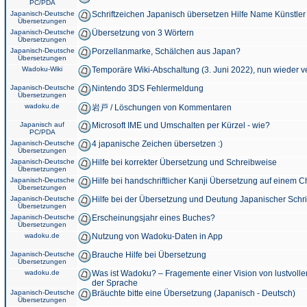
PC/PDA
Japanisch-Deutsche
Schriftzeichen Japanisch übersetzen Hilfe Name Künstler
Übersetzungen
Japanisch-Deutsche
Übersetzung von 3 Wörtern
Übersetzungen
Japanisch-Deutsche
Porzellanmarke, Schälchen aus Japan?
Übersetzungen
Wadoku-Wiki
Temporäre Wiki-Abschaltung (3. Juni 2022), nun wieder v
Japanisch-Deutsche
Nintendo 3DS Fehlermeldung
Übersetzungen
wadoku.de
岩戸 / Löschungen von Kommentaren
Japanisch auf
Microsoft IME und Umschalten per Kürzel - wie?
PC/PDA
Japanisch-Deutsche
4 japanische Zeichen übersetzen :)
Übersetzungen
Japanisch-Deutsche
Hilfe bei korrekter Übersetzung und Schreibweise
Übersetzungen
Japanisch-Deutsche
Hilfe bei handschriftlicher Kanji Übersetzung auf einem 
Übersetzungen
Japanisch-Deutsche
Hilfe bei der Übersetzung und Deutung Japanischer Schri
Übersetzungen
Japanisch-Deutsche
Erscheinungsjahr eines Buches?
Übersetzungen
wadoku.de
Nutzung von Wadoku-Daten in App
Japanisch-Deutsche
Brauche Hilfe bei Übersetzung
Übersetzungen
wadoku.de
Was ist Wadoku? – Fragemente einer Vision von lustvoll
der Sprache
Japanisch-Deutsche
Bräuchte bitte eine Übersetzung (Japanisch - Deutsch)
Übersetzungen