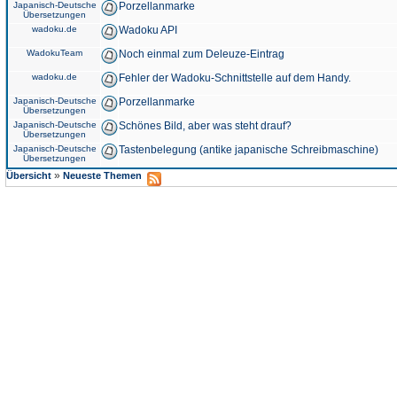
Japanisch-Deutsche
Porzellanmarke
Übersetzungen
wadoku.de
Wadoku API
WadokuTeam
Noch einmal zum Deleuze-Eintrag
wadoku.de
Fehler der Wadoku-Schnittstelle auf dem Handy.
Japanisch-Deutsche
Porzellanmarke
Übersetzungen
Japanisch-Deutsche
Schönes Bild, aber was steht drauf?
Übersetzungen
Japanisch-Deutsche
Tastenbelegung (antike japanische Schreibmaschine)
Übersetzungen
»
Übersicht
Neueste Themen