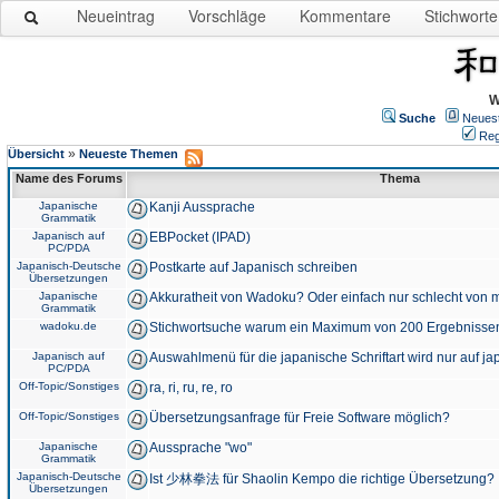
Neueintrag
Vorschläge
Kommentare
Stichworte
W
Suche
Neues
Reg
»
Übersicht
Neueste Themen
Name des Forums
Thema
Japanische
Kanji Aussprache
Grammatik
Japanisch auf
EBPocket (IPAD)
PC/PDA
Japanisch-Deutsche
Postkarte auf Japanisch schreiben
Übersetzungen
Japanische
Akkuratheit von Wadoku? Oder einfach nur schlecht von m
Grammatik
wadoku.de
Stichwortsuche warum ein Maximum von 200 Ergebnisse
Japanisch auf
Auswahlmenü für die japanische Schriftart wird nur auf j
PC/PDA
Off-Topic/Sonstiges
ra, ri, ru, re, ro
Off-Topic/Sonstiges
Übersetzungsanfrage für Freie Software möglich?
Japanische
Aussprache "wo"
Grammatik
Japanisch-Deutsche
Ist 少林拳法 für Shaolin Kempo die richtige Übersetzung?
Übersetzungen