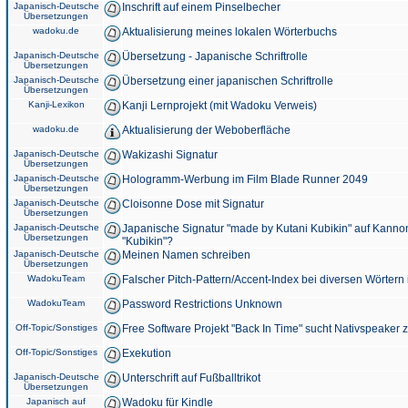
Japanisch-Deutsche
Inschrift auf einem Pinselbecher
Übersetzungen
wadoku.de
Aktualisierung meines lokalen Wörterbuchs
Japanisch-Deutsche
Übersetzung - Japanische Schriftrolle
Übersetzungen
Japanisch-Deutsche
Übersetzung einer japanischen Schriftrolle
Übersetzungen
Kanji-Lexikon
Kanji Lernprojekt (mit Wadoku Verweis)
wadoku.de
Aktualisierung der Weboberfläche
Japanisch-Deutsche
Wakizashi Signatur
Übersetzungen
Japanisch-Deutsche
Hologramm-Werbung im Film Blade Runner 2049
Übersetzungen
Japanisch-Deutsche
Cloisonne Dose mit Signatur
Übersetzungen
Japanisch-Deutsche
Japanische Signatur "made by Kutani Kubikin" auf Kanno
Übersetzungen
"Kubikin"?
Japanisch-Deutsche
Meinen Namen schreiben
Übersetzungen
WadokuTeam
Falscher Pitch-Pattern/Accent-Index bei diversen Wörtern
WadokuTeam
Password Restrictions Unknown
Off-Topic/Sonstiges
Free Software Projekt "Back In Time" sucht Nativspeaker
Off-Topic/Sonstiges
Exekution
Japanisch-Deutsche
Unterschrift auf Fußballtrikot
Übersetzungen
Japanisch auf
Wadoku für Kindle