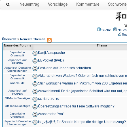
Neueintrag
Vorschläge
Kommentare
Stichworte
W
Suche
Neues
Reg
»
Übersicht
Neueste Themen
Name des Forums
Thema
Japanische
Kanji Aussprache
Grammatik
Japanisch auf
EBPocket (IPAD)
PC/PDA
Japanisch-Deutsche
Postkarte auf Japanisch schreiben
Übersetzungen
Japanische
Akkuratheit von Wadoku? Oder einfach nur schlecht von m
Grammatik
wadoku.de
Stichwortsuche warum ein Maximum von 200 Ergebnisse
Japanisch auf
Auswahlmenü für die japanische Schriftart wird nur auf j
PC/PDA
Off-Topic/Sonstiges
ra, ri, ru, re, ro
Off-Topic/Sonstiges
Übersetzungsanfrage für Freie Software möglich?
Japanische
Aussprache "wo"
Grammatik
Japanisch-Deutsche
Ist 少林拳法 für Shaolin Kempo die richtige Übersetzung?
Übersetzungen