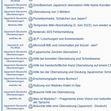
PC/PDA
Japanisch-Deutsche
Schriftzeichen Japanisch übersetzen Hilfe Name Künstler
Übersetzungen
Japanisch-Deutsche
Übersetzung von 3 Wörtern
Übersetzungen
Japanisch-Deutsche
Porzellanmarke, Schälchen aus Japan?
Übersetzungen
Wadoku-Wiki
Temporäre Wiki-Abschaltung (3. Juni 2022), nun wieder v
Japanisch-Deutsche
Nintendo 3DS Fehlermeldung
Übersetzungen
wadoku.de
岩戸 / Löschungen von Kommentaren
Japanisch auf
Microsoft IME und Umschalten per Kürzel - wie?
PC/PDA
Japanisch-Deutsche
4 japanische Zeichen übersetzen :)
Übersetzungen
Japanisch-Deutsche
Hilfe bei korrekter Übersetzung und Schreibweise
Übersetzungen
Japanisch-Deutsche
Hilfe bei handschriftlicher Kanji Übersetzung auf einem 
Übersetzungen
Japanisch-Deutsche
Hilfe bei der Übersetzung und Deutung Japanischer Schri
Übersetzungen
Japanisch-Deutsche
Erscheinungsjahr eines Buches?
Übersetzungen
wadoku.de
Nutzung von Wadoku-Daten in App
Japanisch-Deutsche
Brauche Hilfe bei Übersetzung
Übersetzungen
wadoku.de
Was ist Wadoku? – Fragemente einer Vision von lustvoll
der Sprache
Japanisch-Deutsche
Bräuchte bitte eine Übersetzung (Japanisch - Deutsch)
Übersetzungen