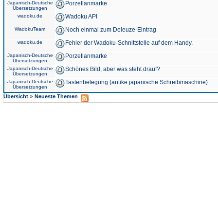
Japanisch-Deutsche
Porzellanmarke
Übersetzungen
wadoku.de
Wadoku API
WadokuTeam
Noch einmal zum Deleuze-Eintrag
wadoku.de
Fehler der Wadoku-Schnittstelle auf dem Handy.
Japanisch-Deutsche
Porzellanmarke
Übersetzungen
Japanisch-Deutsche
Schönes Bild, aber was steht drauf?
Übersetzungen
Japanisch-Deutsche
Tastenbelegung (antike japanische Schreibmaschine)
Übersetzungen
»
Übersicht
Neueste Themen