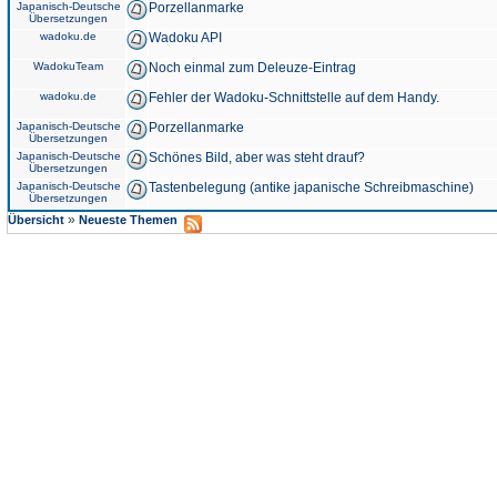
Japanisch-Deutsche
Porzellanmarke
Übersetzungen
wadoku.de
Wadoku API
WadokuTeam
Noch einmal zum Deleuze-Eintrag
wadoku.de
Fehler der Wadoku-Schnittstelle auf dem Handy.
Japanisch-Deutsche
Porzellanmarke
Übersetzungen
Japanisch-Deutsche
Schönes Bild, aber was steht drauf?
Übersetzungen
Japanisch-Deutsche
Tastenbelegung (antike japanische Schreibmaschine)
Übersetzungen
»
Übersicht
Neueste Themen