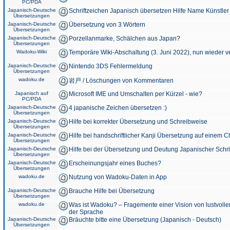
PC/PDA
Japanisch-Deutsche
Schriftzeichen Japanisch übersetzen Hilfe Name Künstler
Übersetzungen
Japanisch-Deutsche
Übersetzung von 3 Wörtern
Übersetzungen
Japanisch-Deutsche
Porzellanmarke, Schälchen aus Japan?
Übersetzungen
Wadoku-Wiki
Temporäre Wiki-Abschaltung (3. Juni 2022), nun wieder v
Japanisch-Deutsche
Nintendo 3DS Fehlermeldung
Übersetzungen
wadoku.de
岩戸 / Löschungen von Kommentaren
Japanisch auf
Microsoft IME und Umschalten per Kürzel - wie?
PC/PDA
Japanisch-Deutsche
4 japanische Zeichen übersetzen :)
Übersetzungen
Japanisch-Deutsche
Hilfe bei korrekter Übersetzung und Schreibweise
Übersetzungen
Japanisch-Deutsche
Hilfe bei handschriftlicher Kanji Übersetzung auf einem 
Übersetzungen
Japanisch-Deutsche
Hilfe bei der Übersetzung und Deutung Japanischer Schri
Übersetzungen
Japanisch-Deutsche
Erscheinungsjahr eines Buches?
Übersetzungen
wadoku.de
Nutzung von Wadoku-Daten in App
Japanisch-Deutsche
Brauche Hilfe bei Übersetzung
Übersetzungen
wadoku.de
Was ist Wadoku? – Fragemente einer Vision von lustvoll
der Sprache
Japanisch-Deutsche
Bräuchte bitte eine Übersetzung (Japanisch - Deutsch)
Übersetzungen