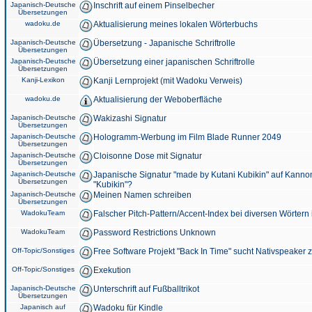
Japanisch-Deutsche
Inschrift auf einem Pinselbecher
Übersetzungen
wadoku.de
Aktualisierung meines lokalen Wörterbuchs
Japanisch-Deutsche
Übersetzung - Japanische Schriftrolle
Übersetzungen
Japanisch-Deutsche
Übersetzung einer japanischen Schriftrolle
Übersetzungen
Kanji-Lexikon
Kanji Lernprojekt (mit Wadoku Verweis)
wadoku.de
Aktualisierung der Weboberfläche
Japanisch-Deutsche
Wakizashi Signatur
Übersetzungen
Japanisch-Deutsche
Hologramm-Werbung im Film Blade Runner 2049
Übersetzungen
Japanisch-Deutsche
Cloisonne Dose mit Signatur
Übersetzungen
Japanisch-Deutsche
Japanische Signatur "made by Kutani Kubikin" auf Kanno
Übersetzungen
"Kubikin"?
Japanisch-Deutsche
Meinen Namen schreiben
Übersetzungen
WadokuTeam
Falscher Pitch-Pattern/Accent-Index bei diversen Wörtern
WadokuTeam
Password Restrictions Unknown
Off-Topic/Sonstiges
Free Software Projekt "Back In Time" sucht Nativspeaker
Off-Topic/Sonstiges
Exekution
Japanisch-Deutsche
Unterschrift auf Fußballtrikot
Übersetzungen
Japanisch auf
Wadoku für Kindle