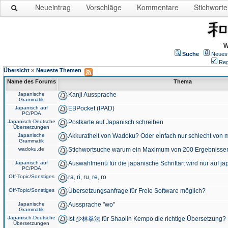
Neueintrag
Vorschläge
Kommentare
Stichworte
W
Suche
Neues
Reg
»
Übersicht
Neueste Themen
Name des Forums
Thema
Japanische
Kanji Aussprache
Grammatik
Japanisch auf
EBPocket (IPAD)
PC/PDA
Japanisch-Deutsche
Postkarte auf Japanisch schreiben
Übersetzungen
Japanische
Akkuratheit von Wadoku? Oder einfach nur schlecht von m
Grammatik
wadoku.de
Stichwortsuche warum ein Maximum von 200 Ergebnisse
Japanisch auf
Auswahlmenü für die japanische Schriftart wird nur auf j
PC/PDA
Off-Topic/Sonstiges
ra, ri, ru, re, ro
Off-Topic/Sonstiges
Übersetzungsanfrage für Freie Software möglich?
Japanische
Aussprache "wo"
Grammatik
Japanisch-Deutsche
Ist 少林拳法 für Shaolin Kempo die richtige Übersetzung?
Übersetzungen