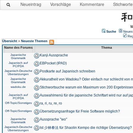
Neueintrag
Vorschläge
Kommentare
Stichworte
W
Suche
Neues
Reg
»
Übersicht
Neueste Themen
Name des Forums
Thema
Japanische
Kanji Aussprache
Grammatik
Japanisch auf
EBPocket (IPAD)
PC/PDA
Japanisch-Deutsche
Postkarte auf Japanisch schreiben
Übersetzungen
Japanische
Akkuratheit von Wadoku? Oder einfach nur schlecht von m
Grammatik
wadoku.de
Stichwortsuche warum ein Maximum von 200 Ergebnisse
Japanisch auf
Auswahlmenü für die japanische Schriftart wird nur auf j
PC/PDA
Off-Topic/Sonstiges
ra, ri, ru, re, ro
Off-Topic/Sonstiges
Übersetzungsanfrage für Freie Software möglich?
Japanische
Aussprache "wo"
Grammatik
Japanisch-Deutsche
Ist 少林拳法 für Shaolin Kempo die richtige Übersetzung?
Übersetzungen