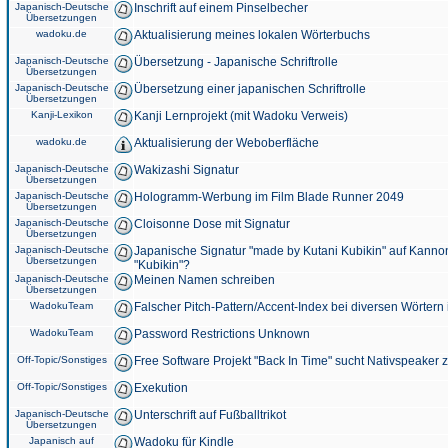
Japanisch-Deutsche
Inschrift auf einem Pinselbecher
Übersetzungen
wadoku.de
Aktualisierung meines lokalen Wörterbuchs
Japanisch-Deutsche
Übersetzung - Japanische Schriftrolle
Übersetzungen
Japanisch-Deutsche
Übersetzung einer japanischen Schriftrolle
Übersetzungen
Kanji-Lexikon
Kanji Lernprojekt (mit Wadoku Verweis)
wadoku.de
Aktualisierung der Weboberfläche
Japanisch-Deutsche
Wakizashi Signatur
Übersetzungen
Japanisch-Deutsche
Hologramm-Werbung im Film Blade Runner 2049
Übersetzungen
Japanisch-Deutsche
Cloisonne Dose mit Signatur
Übersetzungen
Japanisch-Deutsche
Japanische Signatur "made by Kutani Kubikin" auf Kanno
Übersetzungen
"Kubikin"?
Japanisch-Deutsche
Meinen Namen schreiben
Übersetzungen
WadokuTeam
Falscher Pitch-Pattern/Accent-Index bei diversen Wörtern
WadokuTeam
Password Restrictions Unknown
Off-Topic/Sonstiges
Free Software Projekt "Back In Time" sucht Nativspeaker
Off-Topic/Sonstiges
Exekution
Japanisch-Deutsche
Unterschrift auf Fußballtrikot
Übersetzungen
Japanisch auf
Wadoku für Kindle