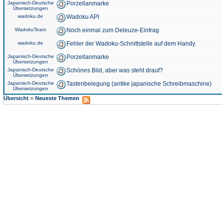
Japanisch-Deutsche
Porzellanmarke
Übersetzungen
wadoku.de
Wadoku API
WadokuTeam
Noch einmal zum Deleuze-Eintrag
wadoku.de
Fehler der Wadoku-Schnittstelle auf dem Handy.
Japanisch-Deutsche
Porzellanmarke
Übersetzungen
Japanisch-Deutsche
Schönes Bild, aber was steht drauf?
Übersetzungen
Japanisch-Deutsche
Tastenbelegung (antike japanische Schreibmaschine)
Übersetzungen
»
Übersicht
Neueste Themen