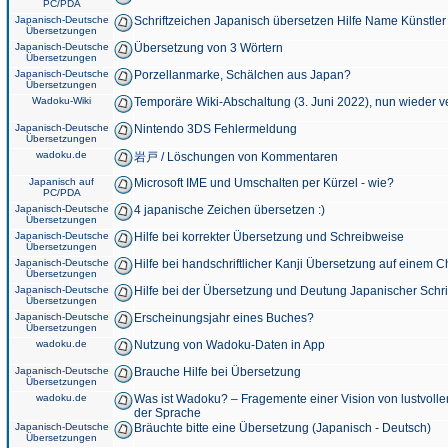
PC/PDA
Japanisch-Deutsche
Schriftzeichen Japanisch übersetzen Hilfe Name Künstler
Übersetzungen
Japanisch-Deutsche
Übersetzung von 3 Wörtern
Übersetzungen
Japanisch-Deutsche
Porzellanmarke, Schälchen aus Japan?
Übersetzungen
Wadoku-Wiki
Temporäre Wiki-Abschaltung (3. Juni 2022), nun wieder v
Japanisch-Deutsche
Nintendo 3DS Fehlermeldung
Übersetzungen
wadoku.de
岩戸 / Löschungen von Kommentaren
Japanisch auf
Microsoft IME und Umschalten per Kürzel - wie?
PC/PDA
Japanisch-Deutsche
4 japanische Zeichen übersetzen :)
Übersetzungen
Japanisch-Deutsche
Hilfe bei korrekter Übersetzung und Schreibweise
Übersetzungen
Japanisch-Deutsche
Hilfe bei handschriftlicher Kanji Übersetzung auf einem 
Übersetzungen
Japanisch-Deutsche
Hilfe bei der Übersetzung und Deutung Japanischer Schri
Übersetzungen
Japanisch-Deutsche
Erscheinungsjahr eines Buches?
Übersetzungen
wadoku.de
Nutzung von Wadoku-Daten in App
Japanisch-Deutsche
Brauche Hilfe bei Übersetzung
Übersetzungen
wadoku.de
Was ist Wadoku? – Fragemente einer Vision von lustvoll
der Sprache
Japanisch-Deutsche
Bräuchte bitte eine Übersetzung (Japanisch - Deutsch)
Übersetzungen