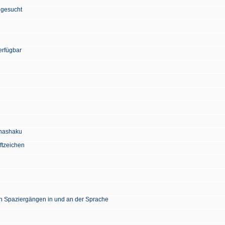
 gesucht
erfügbar
Chashaku
ftzeichen
en Spaziergängen in und an der Sprache