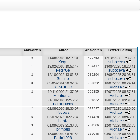
Antworten
Autor
Ansichten
Letzter Beitrag
8
11/08/2018 15:14:31
499753
12/10/2025 17:36:07
Kequ
suboceva
1
19/02/2018 10:52:47
489417
13/09/2025 18:23:41
PeterGe
suboceva
2
12/10/2022 13:01:38
635294
12/09/2025 20:06:51
Sumire
suboceva
3
03/05/2014 20:32:07
280322
18/07/2025 08:24:44
XLM_KCD
Michaelr
2
19/11/2020 21:37:08
666355
17/07/2025 08:57:31
Floriboman
Michaelr
1
21/10/2018 15:55:53
301822
16/07/2025 09:31:04
Ferdi Fuchs
Michaelr
2
02/08/2018 18:38:07
514397
15/07/2025 10:16:50
Pytroxis
Michaelr
5
03/07/2023 16:26:34
514428
14/07/2025 08:45:00
buhtz
Michaelr
3
01/09/2019 21:38:35
731506
12/07/2025 09:22:53
b4mbus
Michaelr
2
18/06/2019 08:41:52
275048
08/07/2025 08:56:19
Budo1208
Michaelr