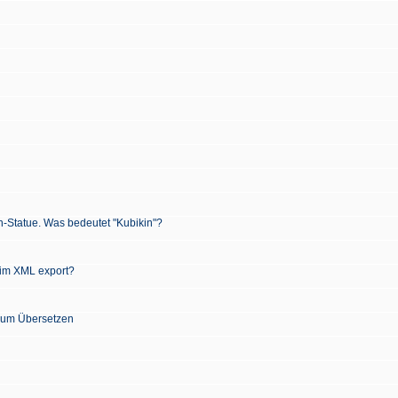
n-Statue. Was bedeutet "Kubikin"?
 im XML export?
 zum Übersetzen