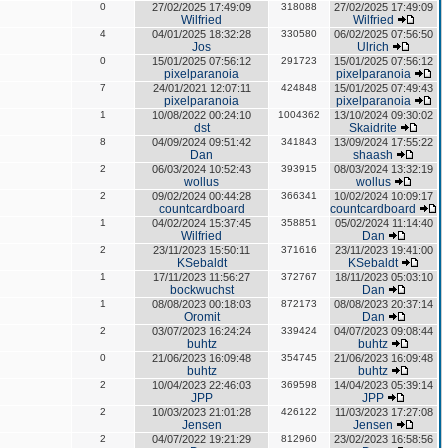
0
27/02/2025 17:49:09
318088
27/02/2025 17:49:09
Wilfried
Wilfried
4
04/01/2025 18:32:28
330580
06/02/2025 07:56:50
Jos
Ulrich
0
15/01/2025 07:56:12
291723
15/01/2025 07:56:12
pixelparanoia
pixelparanoia
7
24/01/2021 12:07:11
424848
15/01/2025 07:49:43
pixelparanoia
pixelparanoia
1
10/08/2022 00:24:10
1004362
13/10/2024 09:30:02
dst
Skaidrite
8
04/09/2024 09:51:42
341843
13/09/2024 17:55:22
Dan
shaash
2
06/03/2024 10:52:43
393915
08/03/2024 13:32:19
wollus
wollus
2
09/02/2024 00:44:28
366341
10/02/2024 10:09:17
countcardboard
countcardboard
1
04/02/2024 15:37:45
358851
05/02/2024 11:14:40
Wilfried
Dan
2
23/11/2023 15:50:11
371616
23/11/2023 19:41:00
KSebaldt
KSebaldt
1
17/11/2023 11:56:27
372767
18/11/2023 05:03:10
bockwuchst
Dan
1
08/08/2023 00:18:03
872173
08/08/2023 20:37:14
Oromit
Dan
2
03/07/2023 16:24:24
339424
04/07/2023 09:08:44
buhtz
buhtz
0
21/06/2023 16:09:48
354745
21/06/2023 16:09:48
buhtz
buhtz
2
10/04/2023 22:46:03
369598
14/04/2023 05:39:14
JPP
JPP
2
10/03/2023 21:01:28
426122
11/03/2023 17:27:08
Jensen
Jensen
2
04/07/2022 19:21:29
812960
23/02/2023 16:58:56