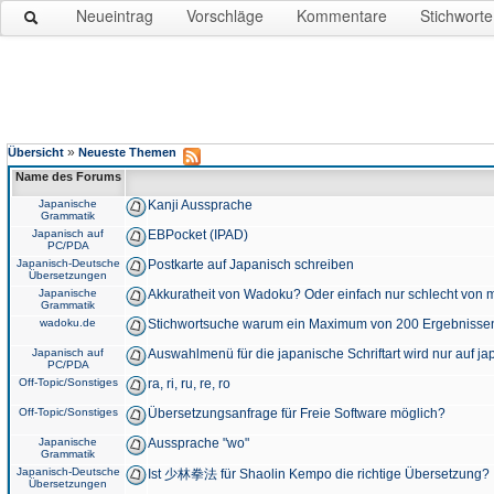
Neueintrag
Vorschläge
Kommentare
Stichworte
»
Übersicht
Neueste Themen
Name des Forums
Japanische
Kanji Aussprache
Grammatik
Japanisch auf
EBPocket (IPAD)
PC/PDA
Japanisch-Deutsche
Postkarte auf Japanisch schreiben
Übersetzungen
Japanische
Akkuratheit von Wadoku? Oder einfach nur schlecht von m
Grammatik
wadoku.de
Stichwortsuche warum ein Maximum von 200 Ergebnisse
Japanisch auf
Auswahlmenü für die japanische Schriftart wird nur auf j
PC/PDA
Off-Topic/Sonstiges
ra, ri, ru, re, ro
Off-Topic/Sonstiges
Übersetzungsanfrage für Freie Software möglich?
Japanische
Aussprache "wo"
Grammatik
Japanisch-Deutsche
Ist 少林拳法 für Shaolin Kempo die richtige Übersetzung?
Übersetzungen