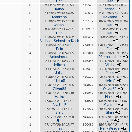
Dan
Dan
0
28/11/2022 11:08:56
413528
28/11/2022 11:08:56
taifoo
taifoo
0
11/10/2022 14:59:45
396662
11/10/2022 14:59:45
Makkana
Makkana
1
18/09/2022 12:14:36
405169
18/09/2022 23:18:09
Wilfried
Dan
0
03/06/2022 11:47:31
1012957
03/06/2022 11:47:31
Dan
Dan
2
19/04/2022 19:08:02
413487
01/06/2022 21:11:10
Michael-Sebastian-Keck
dst
2
03/05/2022 20:31:51
764901
04/05/2022 17:21:38
Este
Este
4
19/05/2012 18:41:05
422014
20/12/2021 19:01:25
Velostrasse
Pfannekuchen
2
29/11/2021 14:35:23
415355
30/11/2021 10:22:42
IVIicha
IVIicha
0
30/11/2021 09:31:00
405438
30/11/2021 09:31:00
Juice
Juice
4
02/08/2021 15:33:55
419129
23/08/2021 16:06:55
1k4ru5
1k4ru5
1
16/04/2021 08:40:55
411870
16/04/2021 08:43:28
Oliver85
Oliver85
1
06/04/2021 20:05:18
368047
08/04/2021 12:12:54
Haiku
Haiku
0
13/03/2021 01:41:07
422998
13/03/2021 01:41:07
Martin P
Martin P
8
18/02/2021 11:41:41
367052
25/02/2021 20:06:33
Shirti
Shirti
1
15/12/2020 07:49:09
411302
17/12/2020 04:55:50
JPP
JPP
1
16/12/2020 19:36:27
350482
16/12/2020 21:42:15
Fey
PerryWinkle