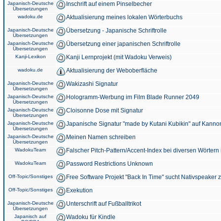
Japanisch-Deutsche
Inschrift auf einem Pinselbecher
Übersetzungen
wadoku.de
Aktualisierung meines lokalen Wörterbuchs
Japanisch-Deutsche
Übersetzung - Japanische Schriftrolle
Übersetzungen
Japanisch-Deutsche
Übersetzung einer japanischen Schriftrolle
Übersetzungen
Kanji-Lexikon
Kanji Lernprojekt (mit Wadoku Verweis)
wadoku.de
Aktualisierung der Weboberfläche
Japanisch-Deutsche
Wakizashi Signatur
Übersetzungen
Japanisch-Deutsche
Hologramm-Werbung im Film Blade Runner 2049
Übersetzungen
Japanisch-Deutsche
Cloisonne Dose mit Signatur
Übersetzungen
Japanisch-Deutsche
Japanische Signatur "made by Kutani Kubikin" auf Kanno
Übersetzungen
Japanisch-Deutsche
Meinen Namen schreiben
Übersetzungen
WadokuTeam
Falscher Pitch-Pattern/Accent-Index bei diversen Wörtern
WadokuTeam
Password Restrictions Unknown
Off-Topic/Sonstiges
Free Software Projekt "Back In Time" sucht Nativspeaker
Off-Topic/Sonstiges
Exekution
Japanisch-Deutsche
Unterschrift auf Fußballtrikot
Übersetzungen
Japanisch auf
Wadoku für Kindle