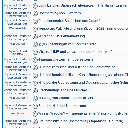
PC/PDA
Japanisch-Deutsche
Schriftzeichen Japanisch übersetzen Hilfe Name Künstler
Übersetzungen
Japanisch-Deutsche
Übersetzung von 3 Wörtern
Übersetzungen
Japanisch-Deutsche
Porzellanmarke, Schälchen aus Japan?
Übersetzungen
Wadoku-Wiki
Temporäre Wiki-Abschaltung (3. Juni 2022), nun wieder v
Japanisch-Deutsche
Nintendo 3DS Fehlermeldung
Übersetzungen
wadoku.de
岩戸 / Löschungen von Kommentaren
Japanisch auf
Microsoft IME und Umschalten per Kürzel - wie?
PC/PDA
Japanisch-Deutsche
4 japanische Zeichen übersetzen :)
Übersetzungen
Japanisch-Deutsche
Hilfe bei korrekter Übersetzung und Schreibweise
Übersetzungen
Japanisch-Deutsche
Hilfe bei handschriftlicher Kanji Übersetzung auf einem 
Übersetzungen
Japanisch-Deutsche
Hilfe bei der Übersetzung und Deutung Japanischer Schri
Übersetzungen
Japanisch-Deutsche
Erscheinungsjahr eines Buches?
Übersetzungen
wadoku.de
Nutzung von Wadoku-Daten in App
Japanisch-Deutsche
Brauche Hilfe bei Übersetzung
Übersetzungen
wadoku.de
Was ist Wadoku? – Fragemente einer Vision von lustvoll
Japanisch-Deutsche
Bräuchte bitte eine Übersetzung (Japanisch - Deutsch)
Übersetzungen