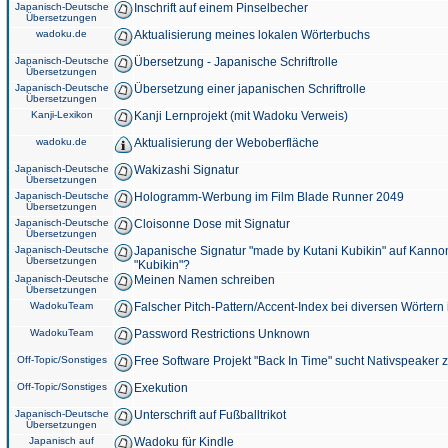
Japanisch-Deutsche
Inschrift auf einem Pinselbecher
Übersetzungen
wadoku.de
Aktualisierung meines lokalen Wörterbuchs
Japanisch-Deutsche
Übersetzung - Japanische Schriftrolle
Übersetzungen
Japanisch-Deutsche
Übersetzung einer japanischen Schriftrolle
Übersetzungen
Kanji-Lexikon
Kanji Lernprojekt (mit Wadoku Verweis)
wadoku.de
Aktualisierung der Weboberfläche
Japanisch-Deutsche
Wakizashi Signatur
Übersetzungen
Japanisch-Deutsche
Hologramm-Werbung im Film Blade Runner 2049
Übersetzungen
Japanisch-Deutsche
Cloisonne Dose mit Signatur
Übersetzungen
Japanisch-Deutsche
Japanische Signatur "made by Kutani Kubikin" auf Kanno
Übersetzungen
"Kubikin"?
Japanisch-Deutsche
Meinen Namen schreiben
Übersetzungen
WadokuTeam
Falscher Pitch-Pattern/Accent-Index bei diversen Wörtern
WadokuTeam
Password Restrictions Unknown
Off-Topic/Sonstiges
Free Software Projekt "Back In Time" sucht Nativspeaker
Off-Topic/Sonstiges
Exekution
Japanisch-Deutsche
Unterschrift auf Fußballtrikot
Übersetzungen
Japanisch auf
Wadoku für Kindle