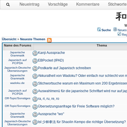
Neueintrag
Vorschläge
Kommentare
Stichworte
W
Suche
Neues
Reg
»
Übersicht
Neueste Themen
Name des Forums
Thema
Japanische
Kanji Aussprache
Grammatik
Japanisch auf
EBPocket (IPAD)
PC/PDA
Japanisch-Deutsche
Postkarte auf Japanisch schreiben
Übersetzungen
Japanische
Akkuratheit von Wadoku? Oder einfach nur schlecht von m
Grammatik
wadoku.de
Stichwortsuche warum ein Maximum von 200 Ergebnisse
Japanisch auf
Auswahlmenü für die japanische Schriftart wird nur auf j
PC/PDA
Off-Topic/Sonstiges
ra, ri, ru, re, ro
Off-Topic/Sonstiges
Übersetzungsanfrage für Freie Software möglich?
Japanische
Aussprache "wo"
Grammatik
Japanisch-Deutsche
Ist 少林拳法 für Shaolin Kempo die richtige Übersetzung?
Übersetzungen