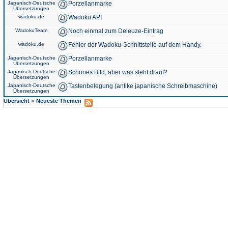
Japanisch-Deutsche
Porzellanmarke
Übersetzungen
wadoku.de
Wadoku API
WadokuTeam
Noch einmal zum Deleuze-Eintrag
wadoku.de
Fehler der Wadoku-Schnittstelle auf dem Handy.
Japanisch-Deutsche
Porzellanmarke
Übersetzungen
Japanisch-Deutsche
Schönes Bild, aber was steht drauf?
Übersetzungen
Japanisch-Deutsche
Tastenbelegung (antike japanische Schreibmaschine)
Übersetzungen
»
Übersicht
Neueste Themen