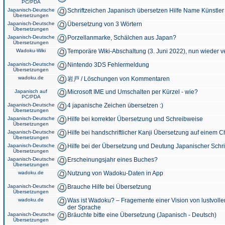
PC/PDA
Japanisch-Deutsche
Schriftzeichen Japanisch übersetzen Hilfe Name Künstler
Übersetzungen
Japanisch-Deutsche
Übersetzung von 3 Wörtern
Übersetzungen
Japanisch-Deutsche
Porzellanmarke, Schälchen aus Japan?
Übersetzungen
Wadoku-Wiki
Temporäre Wiki-Abschaltung (3. Juni 2022), nun wieder v
Japanisch-Deutsche
Nintendo 3DS Fehlermeldung
Übersetzungen
wadoku.de
岩戸 / Löschungen von Kommentaren
Japanisch auf
Microsoft IME und Umschalten per Kürzel - wie?
PC/PDA
Japanisch-Deutsche
4 japanische Zeichen übersetzen :)
Übersetzungen
Japanisch-Deutsche
Hilfe bei korrekter Übersetzung und Schreibweise
Übersetzungen
Japanisch-Deutsche
Hilfe bei handschriftlicher Kanji Übersetzung auf einem 
Übersetzungen
Japanisch-Deutsche
Hilfe bei der Übersetzung und Deutung Japanischer Schri
Übersetzungen
Japanisch-Deutsche
Erscheinungsjahr eines Buches?
Übersetzungen
wadoku.de
Nutzung von Wadoku-Daten in App
Japanisch-Deutsche
Brauche Hilfe bei Übersetzung
Übersetzungen
wadoku.de
Was ist Wadoku? – Fragemente einer Vision von lustvoll
der Sprache
Japanisch-Deutsche
Bräuchte bitte eine Übersetzung (Japanisch - Deutsch)
Übersetzungen