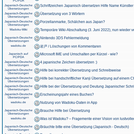
PC/PDA
Japanisch-Deutsche
Schriftzeichen Japanisch übersetzen Hilfe Name Künstler
Übersetzungen
Japanisch-Deutsche
Übersetzung von 3 Wörtern
Übersetzungen
Japanisch-Deutsche
Porzellanmarke, Schälchen aus Japan?
Übersetzungen
Wadoku-Wiki
Temporäre Wiki-Abschaltung (3. Juni 2022), nun wieder v
Japanisch-Deutsche
Nintendo 3DS Fehlermeldung
Übersetzungen
wadoku.de
岩戸 / Löschungen von Kommentaren
Japanisch auf
Microsoft IME und Umschalten per Kürzel - wie?
PC/PDA
Japanisch-Deutsche
4 japanische Zeichen übersetzen :)
Übersetzungen
Japanisch-Deutsche
Hilfe bei korrekter Übersetzung und Schreibweise
Übersetzungen
Japanisch-Deutsche
Hilfe bei handschriftlicher Kanji Übersetzung auf einem 
Übersetzungen
Japanisch-Deutsche
Hilfe bei der Übersetzung und Deutung Japanischer Schri
Übersetzungen
Japanisch-Deutsche
Erscheinungsjahr eines Buches?
Übersetzungen
wadoku.de
Nutzung von Wadoku-Daten in App
Japanisch-Deutsche
Brauche Hilfe bei Übersetzung
Übersetzungen
wadoku.de
Was ist Wadoku? – Fragemente einer Vision von lustvoll
Japanisch-Deutsche
Bräuchte bitte eine Übersetzung (Japanisch - Deutsch)
Übersetzungen