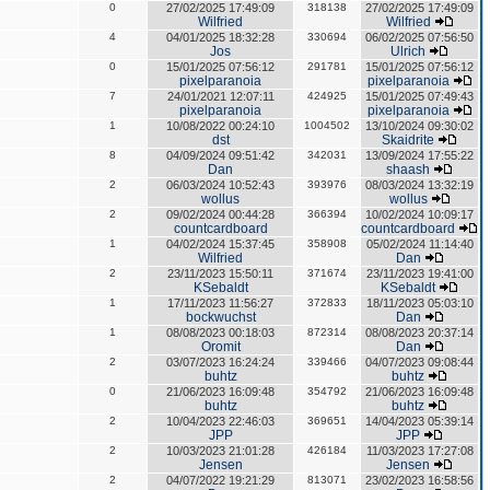
0
27/02/2025 17:49:09
318138
27/02/2025 17:49:09
Wilfried
Wilfried
4
04/01/2025 18:32:28
330694
06/02/2025 07:56:50
Jos
Ulrich
0
15/01/2025 07:56:12
291781
15/01/2025 07:56:12
pixelparanoia
pixelparanoia
7
24/01/2021 12:07:11
424925
15/01/2025 07:49:43
pixelparanoia
pixelparanoia
1
10/08/2022 00:24:10
1004502
13/10/2024 09:30:02
dst
Skaidrite
8
04/09/2024 09:51:42
342031
13/09/2024 17:55:22
Dan
shaash
2
06/03/2024 10:52:43
393976
08/03/2024 13:32:19
wollus
wollus
2
09/02/2024 00:44:28
366394
10/02/2024 10:09:17
countcardboard
countcardboard
1
04/02/2024 15:37:45
358908
05/02/2024 11:14:40
Wilfried
Dan
2
23/11/2023 15:50:11
371674
23/11/2023 19:41:00
KSebaldt
KSebaldt
1
17/11/2023 11:56:27
372833
18/11/2023 05:03:10
bockwuchst
Dan
1
08/08/2023 00:18:03
872314
08/08/2023 20:37:14
Oromit
Dan
2
03/07/2023 16:24:24
339466
04/07/2023 09:08:44
buhtz
buhtz
0
21/06/2023 16:09:48
354792
21/06/2023 16:09:48
buhtz
buhtz
2
10/04/2023 22:46:03
369651
14/04/2023 05:39:14
JPP
JPP
2
10/03/2023 21:01:28
426184
11/03/2023 17:27:08
Jensen
Jensen
2
04/07/2022 19:21:29
813071
23/02/2023 16:58:56