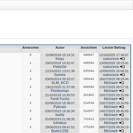
Antworten
Autor
Ansichten
Letzter Beitrag
8
11/08/2018 15:14:31
499907
12/10/2025 17:36:07
Kequ
suboceva
1
19/02/2018 10:52:47
489594
13/09/2025 18:23:41
PeterGe
suboceva
2
12/10/2022 13:01:38
635544
12/09/2025 20:06:51
Sumire
suboceva
3
03/05/2014 20:32:07
280443
18/07/2025 08:24:44
XLM_KCD
Michaelr
2
19/11/2020 21:37:08
666569
17/07/2025 08:57:31
Floriboman
Michaelr
1
21/10/2018 15:55:53
301902
16/07/2025 09:31:04
Ferdi Fuchs
Michaelr
2
02/08/2018 18:38:07
514538
15/07/2025 10:16:50
Pytroxis
Michaelr
5
03/07/2023 16:26:34
514507
14/07/2025 08:45:00
buhtz
Michaelr
3
01/09/2019 21:38:35
731612
12/07/2025 09:22:53
b4mbus
Michaelr
2
18/06/2019 08:41:52
275105
08/07/2025 08:56:19
Budo1208
Michaelr