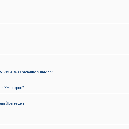
n-Statue. Was bedeutet "Kubikin"?
 im XML export?
 zum Übersetzen