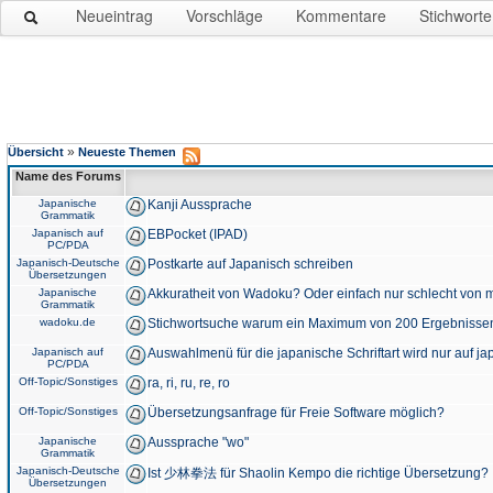
Neueintrag
Vorschläge
Kommentare
Stichworte
»
Übersicht
Neueste Themen
Name des Forums
Japanische
Kanji Aussprache
Grammatik
Japanisch auf
EBPocket (IPAD)
PC/PDA
Japanisch-Deutsche
Postkarte auf Japanisch schreiben
Übersetzungen
Japanische
Akkuratheit von Wadoku? Oder einfach nur schlecht von m
Grammatik
wadoku.de
Stichwortsuche warum ein Maximum von 200 Ergebnisse
Japanisch auf
Auswahlmenü für die japanische Schriftart wird nur auf j
PC/PDA
Off-Topic/Sonstiges
ra, ri, ru, re, ro
Off-Topic/Sonstiges
Übersetzungsanfrage für Freie Software möglich?
Japanische
Aussprache "wo"
Grammatik
Japanisch-Deutsche
Ist 少林拳法 für Shaolin Kempo die richtige Übersetzung?
Übersetzungen