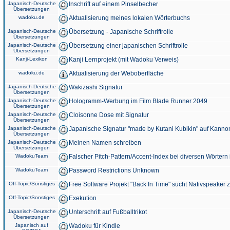
Japanisch-Deutsche
Inschrift auf einem Pinselbecher
Übersetzungen
wadoku.de
Aktualisierung meines lokalen Wörterbuchs
Japanisch-Deutsche
Übersetzung - Japanische Schriftrolle
Übersetzungen
Japanisch-Deutsche
Übersetzung einer japanischen Schriftrolle
Übersetzungen
Kanji-Lexikon
Kanji Lernprojekt (mit Wadoku Verweis)
wadoku.de
Aktualisierung der Weboberfläche
Japanisch-Deutsche
Wakizashi Signatur
Übersetzungen
Japanisch-Deutsche
Hologramm-Werbung im Film Blade Runner 2049
Übersetzungen
Japanisch-Deutsche
Cloisonne Dose mit Signatur
Übersetzungen
Japanisch-Deutsche
Japanische Signatur "made by Kutani Kubikin" auf Kanno
Übersetzungen
Japanisch-Deutsche
Meinen Namen schreiben
Übersetzungen
WadokuTeam
Falscher Pitch-Pattern/Accent-Index bei diversen Wörtern
WadokuTeam
Password Restrictions Unknown
Off-Topic/Sonstiges
Free Software Projekt "Back In Time" sucht Nativspeaker
Off-Topic/Sonstiges
Exekution
Japanisch-Deutsche
Unterschrift auf Fußballtrikot
Übersetzungen
Japanisch auf
Wadoku für Kindle