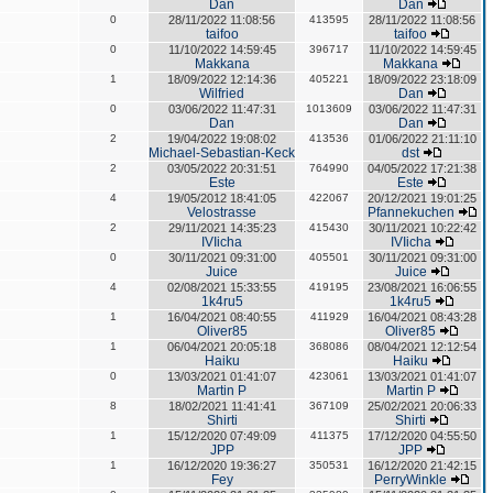
Dan
Dan
0
28/11/2022 11:08:56
413595
28/11/2022 11:08:56
taifoo
taifoo
0
11/10/2022 14:59:45
396717
11/10/2022 14:59:45
Makkana
Makkana
1
18/09/2022 12:14:36
405221
18/09/2022 23:18:09
Wilfried
Dan
0
03/06/2022 11:47:31
1013609
03/06/2022 11:47:31
Dan
Dan
2
19/04/2022 19:08:02
413536
01/06/2022 21:11:10
Michael-Sebastian-Keck
dst
2
03/05/2022 20:31:51
764990
04/05/2022 17:21:38
Este
Este
4
19/05/2012 18:41:05
422067
20/12/2021 19:01:25
Velostrasse
Pfannekuchen
2
29/11/2021 14:35:23
415430
30/11/2021 10:22:42
IVIicha
IVIicha
0
30/11/2021 09:31:00
405501
30/11/2021 09:31:00
Juice
Juice
4
02/08/2021 15:33:55
419195
23/08/2021 16:06:55
1k4ru5
1k4ru5
1
16/04/2021 08:40:55
411929
16/04/2021 08:43:28
Oliver85
Oliver85
1
06/04/2021 20:05:18
368086
08/04/2021 12:12:54
Haiku
Haiku
0
13/03/2021 01:41:07
423061
13/03/2021 01:41:07
Martin P
Martin P
8
18/02/2021 11:41:41
367109
25/02/2021 20:06:33
Shirti
Shirti
1
15/12/2020 07:49:09
411375
17/12/2020 04:55:50
JPP
JPP
1
16/12/2020 19:36:27
350531
16/12/2020 21:42:15
Fey
PerryWinkle