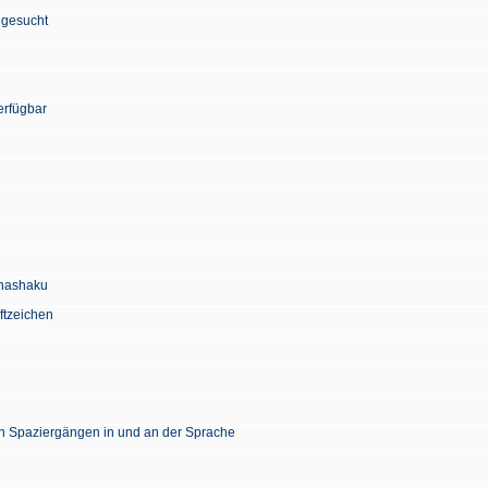
 gesucht
erfügbar
Chashaku
ftzeichen
en Spaziergängen in und an der Sprache