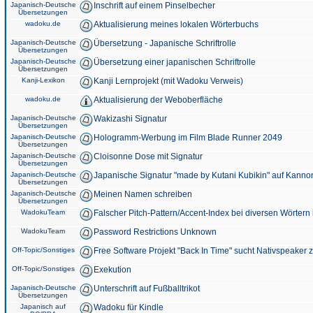
Japanisch-Deutsche
Inschrift auf einem Pinselbecher
Übersetzungen
wadoku.de
Aktualisierung meines lokalen Wörterbuchs
Japanisch-Deutsche
Übersetzung - Japanische Schriftrolle
Übersetzungen
Japanisch-Deutsche
Übersetzung einer japanischen Schriftrolle
Übersetzungen
Kanji-Lexikon
Kanji Lernprojekt (mit Wadoku Verweis)
wadoku.de
Aktualisierung der Weboberfläche
Japanisch-Deutsche
Wakizashi Signatur
Übersetzungen
Japanisch-Deutsche
Hologramm-Werbung im Film Blade Runner 2049
Übersetzungen
Japanisch-Deutsche
Cloisonne Dose mit Signatur
Übersetzungen
Japanisch-Deutsche
Japanische Signatur "made by Kutani Kubikin" auf Kanno
Übersetzungen
Japanisch-Deutsche
Meinen Namen schreiben
Übersetzungen
WadokuTeam
Falscher Pitch-Pattern/Accent-Index bei diversen Wörtern
WadokuTeam
Password Restrictions Unknown
Off-Topic/Sonstiges
Free Software Projekt "Back In Time" sucht Nativspeaker
Off-Topic/Sonstiges
Exekution
Japanisch-Deutsche
Unterschrift auf Fußballtrikot
Übersetzungen
Japanisch auf
Wadoku für Kindle