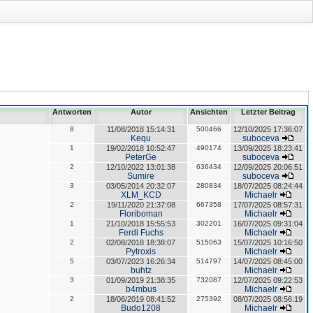
Antworten
Autor
Ansichten
Letzter Beitrag
8
11/08/2018 15:14:31
500466
12/10/2025 17:36:07
Kequ
suboceva
1
19/02/2018 10:52:47
490174
13/09/2025 18:23:41
PeterGe
suboceva
2
12/10/2022 13:01:38
636434
12/09/2025 20:06:51
Sumire
suboceva
3
03/05/2014 20:32:07
280834
18/07/2025 08:24:44
XLM_KCD
Michaelr
2
19/11/2020 21:37:08
667358
17/07/2025 08:57:31
Floriboman
Michaelr
1
21/10/2018 15:55:53
302201
16/07/2025 09:31:04
Ferdi Fuchs
Michaelr
2
02/08/2018 18:38:07
515063
15/07/2025 10:16:50
Pytroxis
Michaelr
5
03/07/2023 16:26:34
514797
14/07/2025 08:45:00
buhtz
Michaelr
3
01/09/2019 21:38:35
732087
12/07/2025 09:22:53
b4mbus
Michaelr
2
18/06/2019 08:41:52
275392
08/07/2025 08:56:19
Budo1208
Michaelr