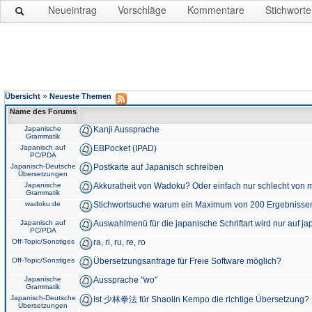
Neueintrag
Vorschläge
Kommentare
Stichworte
»
Übersicht
Neueste Themen
Name des Forums
Japanische
Kanji Aussprache
Grammatik
Japanisch auf
EBPocket (IPAD)
PC/PDA
Japanisch-Deutsche
Postkarte auf Japanisch schreiben
Übersetzungen
Japanische
Akkuratheit von Wadoku? Oder einfach nur schlecht von m
Grammatik
wadoku.de
Stichwortsuche warum ein Maximum von 200 Ergebnisse
Japanisch auf
Auswahlmenü für die japanische Schriftart wird nur auf j
PC/PDA
Off-Topic/Sonstiges
ra, ri, ru, re, ro
Off-Topic/Sonstiges
Übersetzungsanfrage für Freie Software möglich?
Japanische
Aussprache "wo"
Grammatik
Japanisch-Deutsche
Ist 少林拳法 für Shaolin Kempo die richtige Übersetzung?
Übersetzungen