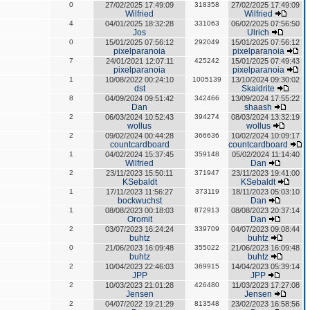
0
27/02/2025 17:49:09
318358
27/02/2025 17:49:09
Wilfried
Wilfried
4
04/01/2025 18:32:28
331063
06/02/2025 07:56:50
Jos
Ulrich
0
15/01/2025 07:56:12
292049
15/01/2025 07:56:12
pixelparanoia
pixelparanoia
7
24/01/2021 12:07:11
425242
15/01/2025 07:49:43
pixelparanoia
pixelparanoia
1
10/08/2022 00:24:10
1005139
13/10/2024 09:30:02
dst
Skaidrite
8
04/09/2024 09:51:42
342466
13/09/2024 17:55:22
Dan
shaash
2
06/03/2024 10:52:43
394274
08/03/2024 13:32:19
wollus
wollus
2
09/02/2024 00:44:28
366636
10/02/2024 10:09:17
countcardboard
countcardboard
1
04/02/2024 15:37:45
359148
05/02/2024 11:14:40
Wilfried
Dan
2
23/11/2023 15:50:11
371947
23/11/2023 19:41:00
KSebaldt
KSebaldt
1
17/11/2023 11:56:27
373119
18/11/2023 05:03:10
bockwuchst
Dan
1
08/08/2023 00:18:03
872913
08/08/2023 20:37:14
Oromit
Dan
2
03/07/2023 16:24:24
339709
04/07/2023 09:08:44
buhtz
buhtz
0
21/06/2023 16:09:48
355022
21/06/2023 16:09:48
buhtz
buhtz
2
10/04/2023 22:46:03
369915
14/04/2023 05:39:14
JPP
JPP
2
10/03/2023 21:01:28
426480
11/03/2023 17:27:08
Jensen
Jensen
2
04/07/2022 19:21:29
813548
23/02/2023 16:58:56