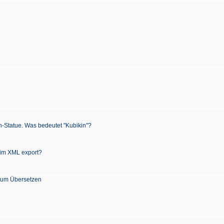
n-Statue. Was bedeutet "Kubikin"?
 im XML export?
 zum Übersetzen