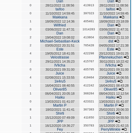
Dan
Dan
0
28/11/2022 11:08:56
413913
28/11/2022 11:08:56
taifoo
taifoo
0
11/10/2022 14:59:45
397023
11/10/2022 14:59:45
Makkana
Makkana
1
18/09/2022 12:14:36
405461
18/09/2022 23:18:09
Wilfried
Dan
0
03/06/2022 11:47:31
1014283
03/06/2022 11:47:31
Dan
Dan
2
19/04/2022 19:08:02
413804
01/06/2022 21:11:10
Michael-Sebastian-Keck
dst
2
03/05/2022 20:31:51
765428
04/05/2022 17:21:38
Este
Este
4
19/05/2012 18:41:05
422298
20/12/2021 19:01:25
Velostrasse
Pfannekuchen
2
29/11/2021 14:35:23
415767
30/11/2021 10:22:42
IVIicha
IVIicha
0
30/11/2021 09:31:00
405795
30/11/2021 09:31:00
Juice
Juice
4
02/08/2021 15:33:55
419464
23/08/2021 16:06:55
1k4ru5
1k4ru5
1
16/04/2021 08:40:55
412242
16/04/2021 08:43:28
Oliver85
Oliver85
1
06/04/2021 20:05:18
368284
08/04/2021 12:12:54
Haiku
Haiku
0
13/03/2021 01:41:07
423321
13/03/2021 01:41:07
Martin P
Martin P
8
18/02/2021 11:41:41
367383
25/02/2021 20:06:33
Shirti
Shirti
1
15/12/2020 07:49:09
411650
17/12/2020 04:55:50
JPP
JPP
1
16/12/2020 19:36:27
350783
16/12/2020 21:42:15
Fey
PerryWinkle