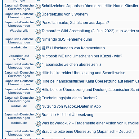
PC/PDA
Japanisch-Deutsche
Schriftzeichen Japanisch übersetzen Hilfe Name Künstler
Übersetzungen
Japanisch-Deutsche
Übersetzung von 3 Wörtern
Übersetzungen
Japanisch-Deutsche
Porzellanmarke, Schälchen aus Japan?
Übersetzungen
Wadoku-Wiki
Temporäre Wiki-Abschaltung (3. Juni 2022), nun wieder v
Japanisch-Deutsche
Nintendo 3DS Fehlermeldung
Übersetzungen
wadoku.de
岩戸 / Löschungen von Kommentaren
Japanisch auf
Microsoft IME und Umschalten per Kürzel - wie?
PC/PDA
Japanisch-Deutsche
4 japanische Zeichen übersetzen :)
Übersetzungen
Japanisch-Deutsche
Hilfe bei korrekter Übersetzung und Schreibweise
Übersetzungen
Japanisch-Deutsche
Hilfe bei handschriftlicher Kanji Übersetzung auf einem 
Übersetzungen
Japanisch-Deutsche
Hilfe bei der Übersetzung und Deutung Japanischer Schri
Übersetzungen
Japanisch-Deutsche
Erscheinungsjahr eines Buches?
Übersetzungen
wadoku.de
Nutzung von Wadoku-Daten in App
Japanisch-Deutsche
Brauche Hilfe bei Übersetzung
Übersetzungen
wadoku.de
Was ist Wadoku? – Fragemente einer Vision von lustvoll
Japanisch-Deutsche
Bräuchte bitte eine Übersetzung (Japanisch - Deutsch)
Übersetzungen