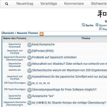
Neueintrag
Vorschläge
Kommentare
Stichworte
W
Suche
Neues
Reg
»
Übersicht
Neueste Themen
Name des Forums
Thema
Japanische
Kanji Aussprache
Grammatik
Japanisch auf
EBPocket (IPAD)
PC/PDA
Japanisch-Deutsche
Postkarte auf Japanisch schreiben
Übersetzungen
Japanische
Akkuratheit von Wadoku? Oder einfach nur schlecht von m
Grammatik
wadoku.de
Stichwortsuche warum ein Maximum von 200 Ergebnisse
Japanisch auf
Auswahlmenü für die japanische Schriftart wird nur auf j
PC/PDA
Off-Topic/Sonstiges
ra, ri, ru, re, ro
Off-Topic/Sonstiges
Übersetzungsanfrage für Freie Software möglich?
Japanische
Aussprache "wo"
Grammatik
Japanisch-Deutsche
Ist 少林拳法 für Shaolin Kempo die richtige Übersetzung?
Übersetzungen