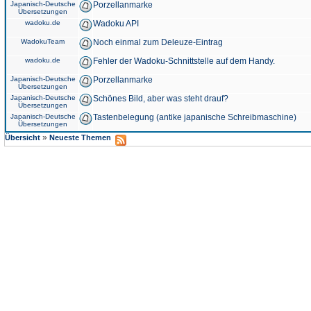
Japanisch-Deutsche
Porzellanmarke
Übersetzungen
wadoku.de
Wadoku API
WadokuTeam
Noch einmal zum Deleuze-Eintrag
wadoku.de
Fehler der Wadoku-Schnittstelle auf dem Handy.
Japanisch-Deutsche
Porzellanmarke
Übersetzungen
Japanisch-Deutsche
Schönes Bild, aber was steht drauf?
Übersetzungen
Japanisch-Deutsche
Tastenbelegung (antike japanische Schreibmaschine)
Übersetzungen
»
Übersicht
Neueste Themen