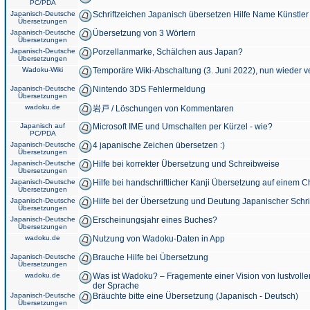
PC/PDA
Japanisch-Deutsche
Schriftzeichen Japanisch übersetzen Hilfe Name Künstler
Übersetzungen
Japanisch-Deutsche
Übersetzung von 3 Wörtern
Übersetzungen
Japanisch-Deutsche
Porzellanmarke, Schälchen aus Japan?
Übersetzungen
Wadoku-Wiki
Temporäre Wiki-Abschaltung (3. Juni 2022), nun wieder v
Japanisch-Deutsche
Nintendo 3DS Fehlermeldung
Übersetzungen
wadoku.de
岩戸 / Löschungen von Kommentaren
Japanisch auf
Microsoft IME und Umschalten per Kürzel - wie?
PC/PDA
Japanisch-Deutsche
4 japanische Zeichen übersetzen :)
Übersetzungen
Japanisch-Deutsche
Hilfe bei korrekter Übersetzung und Schreibweise
Übersetzungen
Japanisch-Deutsche
Hilfe bei handschriftlicher Kanji Übersetzung auf einem 
Übersetzungen
Japanisch-Deutsche
Hilfe bei der Übersetzung und Deutung Japanischer Schri
Übersetzungen
Japanisch-Deutsche
Erscheinungsjahr eines Buches?
Übersetzungen
wadoku.de
Nutzung von Wadoku-Daten in App
Japanisch-Deutsche
Brauche Hilfe bei Übersetzung
Übersetzungen
wadoku.de
Was ist Wadoku? – Fragemente einer Vision von lustvoll
der Sprache
Japanisch-Deutsche
Bräuchte bitte eine Übersetzung (Japanisch - Deutsch)
Übersetzungen