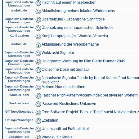
Japanisch-Deutsche
Inschrift auf einem Pinselbecher
Übersetzungen
wadoku.de
Aktualisierung meines lokalen Wörterbuchs
Japanisch-Deutsche
Übersetzung - Japanische Schriftrolle
Übersetzungen
Japanisch-Deutsche
Übersetzung einer japanischen Schriftrolle
Übersetzungen
Kanji-Lexikon
Kanji Lernprojekt (mit Wadoku Verweis)
wadoku.de
Aktualisierung der Weboberfläche
Japanisch-Deutsche
Wakizashi Signatur
Übersetzungen
Japanisch-Deutsche
Hologramm-Werbung im Film Blade Runner 2049
Übersetzungen
Japanisch-Deutsche
Cloisonne Dose mit Signatur
Übersetzungen
Japanisch-Deutsche
Japanische Signatur "made by Kutani Kubikin" auf Kanno
Übersetzungen
"Kubikin"?
Japanisch-Deutsche
Meinen Namen schreiben
Übersetzungen
WadokuTeam
Falscher Pitch-Pattern/Accent-Index bei diversen Wörtern
WadokuTeam
Password Restrictions Unknown
Off-Topic/Sonstiges
Free Software Projekt "Back In Time" sucht Nativspeaker
Off-Topic/Sonstiges
Exekution
Japanisch-Deutsche
Unterschrift auf Fußballtrikot
Übersetzungen
Japanisch auf
Wadoku für Kindle