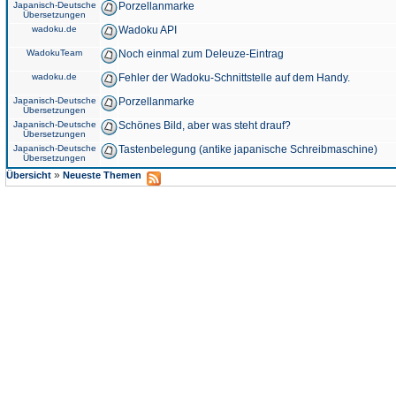
Japanisch-Deutsche
Porzellanmarke
Übersetzungen
wadoku.de
Wadoku API
WadokuTeam
Noch einmal zum Deleuze-Eintrag
wadoku.de
Fehler der Wadoku-Schnittstelle auf dem Handy.
Japanisch-Deutsche
Porzellanmarke
Übersetzungen
Japanisch-Deutsche
Schönes Bild, aber was steht drauf?
Übersetzungen
Japanisch-Deutsche
Tastenbelegung (antike japanische Schreibmaschine)
Übersetzungen
»
Übersicht
Neueste Themen