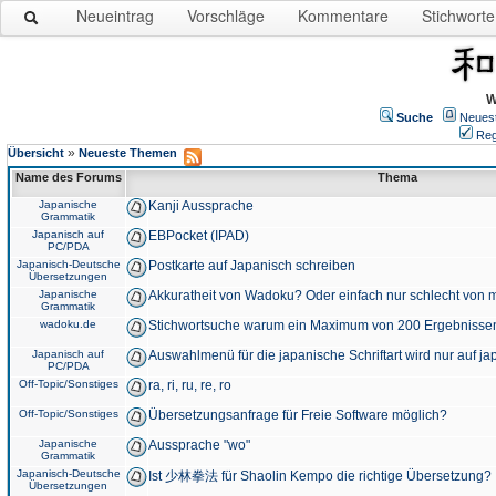
Neueintrag
Vorschläge
Kommentare
Stichworte
W
Suche
Neues
Reg
»
Übersicht
Neueste Themen
Name des Forums
Thema
Japanische
Kanji Aussprache
Grammatik
Japanisch auf
EBPocket (IPAD)
PC/PDA
Japanisch-Deutsche
Postkarte auf Japanisch schreiben
Übersetzungen
Japanische
Akkuratheit von Wadoku? Oder einfach nur schlecht von m
Grammatik
wadoku.de
Stichwortsuche warum ein Maximum von 200 Ergebnisse
Japanisch auf
Auswahlmenü für die japanische Schriftart wird nur auf j
PC/PDA
Off-Topic/Sonstiges
ra, ri, ru, re, ro
Off-Topic/Sonstiges
Übersetzungsanfrage für Freie Software möglich?
Japanische
Aussprache "wo"
Grammatik
Japanisch-Deutsche
Ist 少林拳法 für Shaolin Kempo die richtige Übersetzung?
Übersetzungen