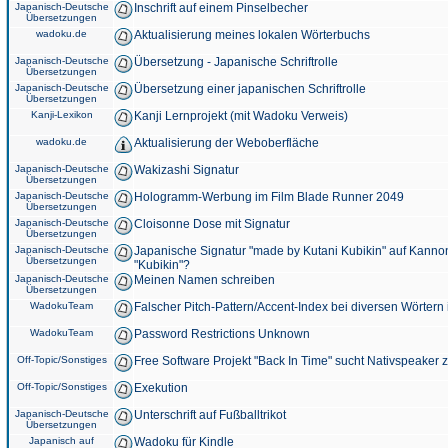
Japanisch-Deutsche
Inschrift auf einem Pinselbecher
Übersetzungen
wadoku.de
Aktualisierung meines lokalen Wörterbuchs
Japanisch-Deutsche
Übersetzung - Japanische Schriftrolle
Übersetzungen
Japanisch-Deutsche
Übersetzung einer japanischen Schriftrolle
Übersetzungen
Kanji-Lexikon
Kanji Lernprojekt (mit Wadoku Verweis)
wadoku.de
Aktualisierung der Weboberfläche
Japanisch-Deutsche
Wakizashi Signatur
Übersetzungen
Japanisch-Deutsche
Hologramm-Werbung im Film Blade Runner 2049
Übersetzungen
Japanisch-Deutsche
Cloisonne Dose mit Signatur
Übersetzungen
Japanisch-Deutsche
Japanische Signatur "made by Kutani Kubikin" auf Kanno
Übersetzungen
"Kubikin"?
Japanisch-Deutsche
Meinen Namen schreiben
Übersetzungen
WadokuTeam
Falscher Pitch-Pattern/Accent-Index bei diversen Wörtern
WadokuTeam
Password Restrictions Unknown
Off-Topic/Sonstiges
Free Software Projekt "Back In Time" sucht Nativspeaker
Off-Topic/Sonstiges
Exekution
Japanisch-Deutsche
Unterschrift auf Fußballtrikot
Übersetzungen
Japanisch auf
Wadoku für Kindle