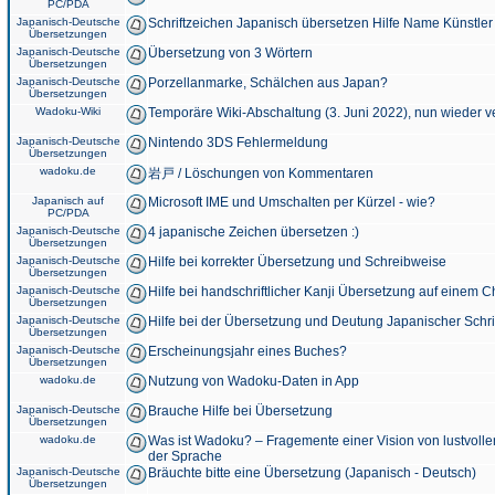
PC/PDA
Japanisch-Deutsche
Schriftzeichen Japanisch übersetzen Hilfe Name Künstler
Übersetzungen
Japanisch-Deutsche
Übersetzung von 3 Wörtern
Übersetzungen
Japanisch-Deutsche
Porzellanmarke, Schälchen aus Japan?
Übersetzungen
Wadoku-Wiki
Temporäre Wiki-Abschaltung (3. Juni 2022), nun wieder v
Japanisch-Deutsche
Nintendo 3DS Fehlermeldung
Übersetzungen
wadoku.de
岩戸 / Löschungen von Kommentaren
Japanisch auf
Microsoft IME und Umschalten per Kürzel - wie?
PC/PDA
Japanisch-Deutsche
4 japanische Zeichen übersetzen :)
Übersetzungen
Japanisch-Deutsche
Hilfe bei korrekter Übersetzung und Schreibweise
Übersetzungen
Japanisch-Deutsche
Hilfe bei handschriftlicher Kanji Übersetzung auf einem 
Übersetzungen
Japanisch-Deutsche
Hilfe bei der Übersetzung und Deutung Japanischer Schri
Übersetzungen
Japanisch-Deutsche
Erscheinungsjahr eines Buches?
Übersetzungen
wadoku.de
Nutzung von Wadoku-Daten in App
Japanisch-Deutsche
Brauche Hilfe bei Übersetzung
Übersetzungen
wadoku.de
Was ist Wadoku? – Fragemente einer Vision von lustvoll
der Sprache
Japanisch-Deutsche
Bräuchte bitte eine Übersetzung (Japanisch - Deutsch)
Übersetzungen