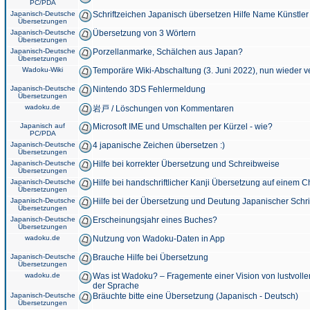
PC/PDA
Japanisch-Deutsche
Schriftzeichen Japanisch übersetzen Hilfe Name Künstler
Übersetzungen
Japanisch-Deutsche
Übersetzung von 3 Wörtern
Übersetzungen
Japanisch-Deutsche
Porzellanmarke, Schälchen aus Japan?
Übersetzungen
Wadoku-Wiki
Temporäre Wiki-Abschaltung (3. Juni 2022), nun wieder v
Japanisch-Deutsche
Nintendo 3DS Fehlermeldung
Übersetzungen
wadoku.de
岩戸 / Löschungen von Kommentaren
Japanisch auf
Microsoft IME und Umschalten per Kürzel - wie?
PC/PDA
Japanisch-Deutsche
4 japanische Zeichen übersetzen :)
Übersetzungen
Japanisch-Deutsche
Hilfe bei korrekter Übersetzung und Schreibweise
Übersetzungen
Japanisch-Deutsche
Hilfe bei handschriftlicher Kanji Übersetzung auf einem 
Übersetzungen
Japanisch-Deutsche
Hilfe bei der Übersetzung und Deutung Japanischer Schri
Übersetzungen
Japanisch-Deutsche
Erscheinungsjahr eines Buches?
Übersetzungen
wadoku.de
Nutzung von Wadoku-Daten in App
Japanisch-Deutsche
Brauche Hilfe bei Übersetzung
Übersetzungen
wadoku.de
Was ist Wadoku? – Fragemente einer Vision von lustvoll
der Sprache
Japanisch-Deutsche
Bräuchte bitte eine Übersetzung (Japanisch - Deutsch)
Übersetzungen