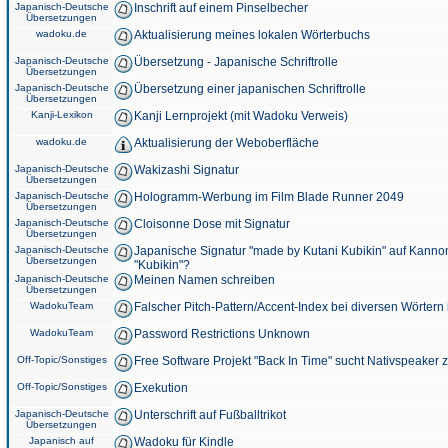
Japanisch-Deutsche
Inschrift auf einem Pinselbecher
Übersetzungen
wadoku.de
Aktualisierung meines lokalen Wörterbuchs
Japanisch-Deutsche
Übersetzung - Japanische Schriftrolle
Übersetzungen
Japanisch-Deutsche
Übersetzung einer japanischen Schriftrolle
Übersetzungen
Kanji-Lexikon
Kanji Lernprojekt (mit Wadoku Verweis)
wadoku.de
Aktualisierung der Weboberfläche
Japanisch-Deutsche
Wakizashi Signatur
Übersetzungen
Japanisch-Deutsche
Hologramm-Werbung im Film Blade Runner 2049
Übersetzungen
Japanisch-Deutsche
Cloisonne Dose mit Signatur
Übersetzungen
Japanisch-Deutsche
Japanische Signatur "made by Kutani Kubikin" auf Kanno
Übersetzungen
"Kubikin"?
Japanisch-Deutsche
Meinen Namen schreiben
Übersetzungen
WadokuTeam
Falscher Pitch-Pattern/Accent-Index bei diversen Wörtern
WadokuTeam
Password Restrictions Unknown
Off-Topic/Sonstiges
Free Software Projekt "Back In Time" sucht Nativspeaker
Off-Topic/Sonstiges
Exekution
Japanisch-Deutsche
Unterschrift auf Fußballtrikot
Übersetzungen
Japanisch auf
Wadoku für Kindle