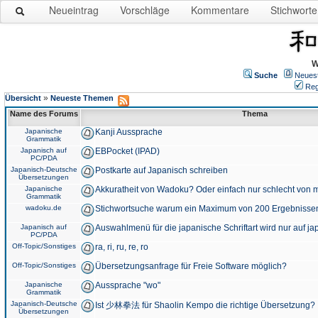
Neueintrag
Vorschläge
Kommentare
Stichworte
W
Suche
Neues
Reg
»
Übersicht
Neueste Themen
Name des Forums
Thema
Japanische
Kanji Aussprache
Grammatik
Japanisch auf
EBPocket (IPAD)
PC/PDA
Japanisch-Deutsche
Postkarte auf Japanisch schreiben
Übersetzungen
Japanische
Akkuratheit von Wadoku? Oder einfach nur schlecht von m
Grammatik
wadoku.de
Stichwortsuche warum ein Maximum von 200 Ergebnisse
Japanisch auf
Auswahlmenü für die japanische Schriftart wird nur auf j
PC/PDA
Off-Topic/Sonstiges
ra, ri, ru, re, ro
Off-Topic/Sonstiges
Übersetzungsanfrage für Freie Software möglich?
Japanische
Aussprache "wo"
Grammatik
Japanisch-Deutsche
Ist 少林拳法 für Shaolin Kempo die richtige Übersetzung?
Übersetzungen