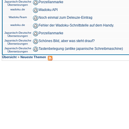
Japanisch-Deutsche
Porzellanmarke
Übersetzungen
wadoku.de
Wadoku API
WadokuTeam
Noch einmal zum Deleuze-Eintrag
wadoku.de
Fehler der Wadoku-Schnittstelle auf dem Handy.
Japanisch-Deutsche
Porzellanmarke
Übersetzungen
Japanisch-Deutsche
Schönes Bild, aber was steht drauf?
Übersetzungen
Japanisch-Deutsche
Tastenbelegung (antike japanische Schreibmaschine)
Übersetzungen
»
Übersicht
Neueste Themen