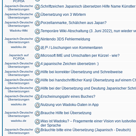
PC/PDA
Japanisch-Deutsche
Schriftzeichen Japanisch übersetzen Hilfe Name Künstler
Übersetzungen
Japanisch-Deutsche
Übersetzung von 3 Wörtern
Übersetzungen
Japanisch-Deutsche
Porzellanmarke, Schälchen aus Japan?
Übersetzungen
Wadoku-Wiki
Temporäre Wiki-Abschaltung (3. Juni 2022), nun wieder v
Japanisch-Deutsche
Nintendo 3DS Fehlermeldung
Übersetzungen
wadoku.de
岩戸 / Löschungen von Kommentaren
Japanisch auf
Microsoft IME und Umschalten per Kürzel - wie?
PC/PDA
Japanisch-Deutsche
4 japanische Zeichen übersetzen :)
Übersetzungen
Japanisch-Deutsche
Hilfe bei korrekter Übersetzung und Schreibweise
Übersetzungen
Japanisch-Deutsche
Hilfe bei handschriftlicher Kanji Übersetzung auf einem 
Übersetzungen
Japanisch-Deutsche
Hilfe bei der Übersetzung und Deutung Japanischer Schri
Übersetzungen
Japanisch-Deutsche
Erscheinungsjahr eines Buches?
Übersetzungen
wadoku.de
Nutzung von Wadoku-Daten in App
Japanisch-Deutsche
Brauche Hilfe bei Übersetzung
Übersetzungen
wadoku.de
Was ist Wadoku? – Fragemente einer Vision von lustvoll
der Sprache
Japanisch-Deutsche
Bräuchte bitte eine Übersetzung (Japanisch - Deutsch)
Übersetzungen