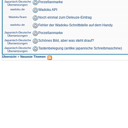
Japanisch-Deutsche
Porzellanmarke
Übersetzungen
wadoku.de
Wadoku API
WadokuTeam
Noch einmal zum Deleuze-Eintrag
wadoku.de
Fehler der Wadoku-Schnittstelle auf dem Handy.
Japanisch-Deutsche
Porzellanmarke
Übersetzungen
Japanisch-Deutsche
Schönes Bild, aber was steht drauf?
Übersetzungen
Japanisch-Deutsche
Tastenbelegung (antike japanische Schreibmaschine)
Übersetzungen
»
Übersicht
Neueste Themen