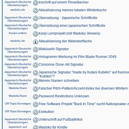
Japanisch-Deutsche
Inschrift auf einem Pinselbecher
Übersetzungen
wadoku.de
Aktualisierung meines lokalen Wörterbuchs
Japanisch-Deutsche
Übersetzung - Japanische Schriftrolle
Übersetzungen
Japanisch-Deutsche
Übersetzung einer japanischen Schriftrolle
Übersetzungen
Kanji-Lexikon
Kanji Lernprojekt (mit Wadoku Verweis)
wadoku.de
Aktualisierung der Weboberfläche
Japanisch-Deutsche
Wakizashi Signatur
Übersetzungen
Japanisch-Deutsche
Hologramm-Werbung im Film Blade Runner 2049
Übersetzungen
Japanisch-Deutsche
Cloisonne Dose mit Signatur
Übersetzungen
Japanisch-Deutsche
Japanische Signatur "made by Kutani Kubikin" auf Kanno
Übersetzungen
"Kubikin"?
Japanisch-Deutsche
Meinen Namen schreiben
Übersetzungen
WadokuTeam
Falscher Pitch-Pattern/Accent-Index bei diversen Wörtern
WadokuTeam
Password Restrictions Unknown
Off-Topic/Sonstiges
Free Software Projekt "Back In Time" sucht Nativspeaker
Off-Topic/Sonstiges
Exekution
Japanisch-Deutsche
Unterschrift auf Fußballtrikot
Übersetzungen
Japanisch auf
Wadoku für Kindle