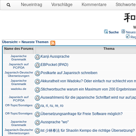
Neueintrag
Vorschläge
Kommentare
Stichworte
W
Suche
Neues
Reg
»
Übersicht
Neueste Themen
Name des Forums
Thema
Japanische
Kanji Aussprache
Grammatik
Japanisch auf
EBPocket (IPAD)
PC/PDA
Japanisch-Deutsche
Postkarte auf Japanisch schreiben
Übersetzungen
Japanische
Akkuratheit von Wadoku? Oder einfach nur schlecht von m
Grammatik
wadoku.de
Stichwortsuche warum ein Maximum von 200 Ergebnisse
Japanisch auf
Auswahlmenü für die japanische Schriftart wird nur auf j
PC/PDA
Off-Topic/Sonstiges
ra, ri, ru, re, ro
Off-Topic/Sonstiges
Übersetzungsanfrage für Freie Software möglich?
Japanische
Aussprache "wo"
Grammatik
Japanisch-Deutsche
Ist 少林拳法 für Shaolin Kempo die richtige Übersetzung?
Übersetzungen