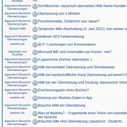
PC/PDA
Japanisch-Deutsche
Schriftzeichen Japanisch übersetzen Hilfe Name Künstler
Übersetzungen
Japanisch-Deutsche
Übersetzung von 3 Wörtern
Übersetzungen
Japanisch-Deutsche
Porzellanmarke, Schälchen aus Japan?
Übersetzungen
Wadoku-Wiki
Temporäre Wiki-Abschaltung (3. Juni 2022), nun wieder v
Japanisch-Deutsche
Nintendo 3DS Fehlermeldung
Übersetzungen
wadoku.de
岩戸 / Löschungen von Kommentaren
Japanisch auf
Microsoft IME und Umschalten per Kürzel - wie?
PC/PDA
Japanisch-Deutsche
4 japanische Zeichen übersetzen :)
Übersetzungen
Japanisch-Deutsche
Hilfe bei korrekter Übersetzung und Schreibweise
Übersetzungen
Japanisch-Deutsche
Hilfe bei handschriftlicher Kanji Übersetzung auf einem 
Übersetzungen
Japanisch-Deutsche
Hilfe bei der Übersetzung und Deutung Japanischer Schri
Übersetzungen
Japanisch-Deutsche
Erscheinungsjahr eines Buches?
Übersetzungen
wadoku.de
Nutzung von Wadoku-Daten in App
Japanisch-Deutsche
Brauche Hilfe bei Übersetzung
Übersetzungen
wadoku.de
Was ist Wadoku? – Fragemente einer Vision von lustvoll
der Sprache
Japanisch-Deutsche
Bräuchte bitte eine Übersetzung (Japanisch - Deutsch)
Übersetzungen