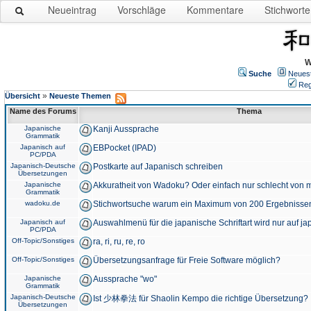
Neueintrag
Vorschläge
Kommentare
Stichworte
W
Suche
Neues
Reg
»
Übersicht
Neueste Themen
Name des Forums
Thema
Japanische
Kanji Aussprache
Grammatik
Japanisch auf
EBPocket (IPAD)
PC/PDA
Japanisch-Deutsche
Postkarte auf Japanisch schreiben
Übersetzungen
Japanische
Akkuratheit von Wadoku? Oder einfach nur schlecht von m
Grammatik
wadoku.de
Stichwortsuche warum ein Maximum von 200 Ergebnisse
Japanisch auf
Auswahlmenü für die japanische Schriftart wird nur auf j
PC/PDA
Off-Topic/Sonstiges
ra, ri, ru, re, ro
Off-Topic/Sonstiges
Übersetzungsanfrage für Freie Software möglich?
Japanische
Aussprache "wo"
Grammatik
Japanisch-Deutsche
Ist 少林拳法 für Shaolin Kempo die richtige Übersetzung?
Übersetzungen