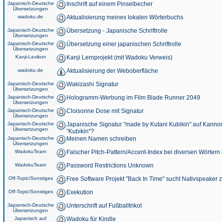
Japanisch-Deutsche
Inschrift auf einem Pinselbecher
Übersetzungen
wadoku.de
Aktualisierung meines lokalen Wörterbuchs
Japanisch-Deutsche
Übersetzung - Japanische Schriftrolle
Übersetzungen
Japanisch-Deutsche
Übersetzung einer japanischen Schriftrolle
Übersetzungen
Kanji-Lexikon
Kanji Lernprojekt (mit Wadoku Verweis)
wadoku.de
Aktualisierung der Weboberfläche
Japanisch-Deutsche
Wakizashi Signatur
Übersetzungen
Japanisch-Deutsche
Hologramm-Werbung im Film Blade Runner 2049
Übersetzungen
Japanisch-Deutsche
Cloisonne Dose mit Signatur
Übersetzungen
Japanisch-Deutsche
Japanische Signatur "made by Kutani Kubikin" auf Kanno
Übersetzungen
"Kubikin"?
Japanisch-Deutsche
Meinen Namen schreiben
Übersetzungen
WadokuTeam
Falscher Pitch-Pattern/Accent-Index bei diversen Wörtern
WadokuTeam
Password Restrictions Unknown
Off-Topic/Sonstiges
Free Software Projekt "Back In Time" sucht Nativspeaker
Off-Topic/Sonstiges
Exekution
Japanisch-Deutsche
Unterschrift auf Fußballtrikot
Übersetzungen
Japanisch auf
Wadoku für Kindle