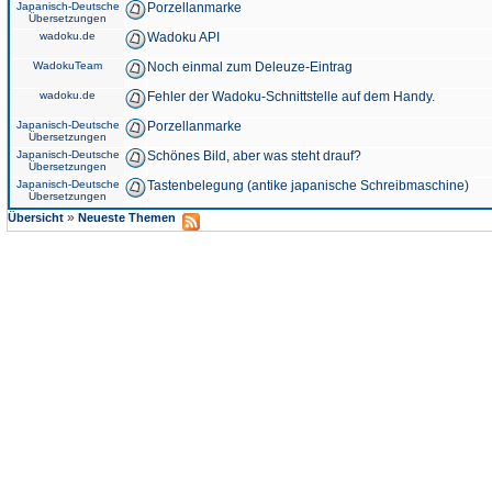
Japanisch-Deutsche
Porzellanmarke
Übersetzungen
wadoku.de
Wadoku API
WadokuTeam
Noch einmal zum Deleuze-Eintrag
wadoku.de
Fehler der Wadoku-Schnittstelle auf dem Handy.
Japanisch-Deutsche
Porzellanmarke
Übersetzungen
Japanisch-Deutsche
Schönes Bild, aber was steht drauf?
Übersetzungen
Japanisch-Deutsche
Tastenbelegung (antike japanische Schreibmaschine)
Übersetzungen
»
Übersicht
Neueste Themen