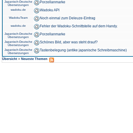
Japanisch-Deutsche
Porzellanmarke
Übersetzungen
wadoku.de
Wadoku API
WadokuTeam
Noch einmal zum Deleuze-Eintrag
wadoku.de
Fehler der Wadoku-Schnittstelle auf dem Handy.
Japanisch-Deutsche
Porzellanmarke
Übersetzungen
Japanisch-Deutsche
Schönes Bild, aber was steht drauf?
Übersetzungen
Japanisch-Deutsche
Tastenbelegung (antike japanische Schreibmaschine)
Übersetzungen
»
Übersicht
Neueste Themen