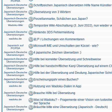
PC/PDA
Japanisch-Deutsche
Schriftzeichen Japanisch übersetzen Hilfe Name Künstler
Übersetzungen
Japanisch-Deutsche
Übersetzung von 3 Wörtern
Übersetzungen
Japanisch-Deutsche
Porzellanmarke, Schälchen aus Japan?
Übersetzungen
Wadoku-Wiki
Temporäre Wiki-Abschaltung (3. Juni 2022), nun wieder v
Japanisch-Deutsche
Nintendo 3DS Fehlermeldung
Übersetzungen
wadoku.de
岩戸 / Löschungen von Kommentaren
Japanisch auf
Microsoft IME und Umschalten per Kürzel - wie?
PC/PDA
Japanisch-Deutsche
4 japanische Zeichen übersetzen :)
Übersetzungen
Japanisch-Deutsche
Hilfe bei korrekter Übersetzung und Schreibweise
Übersetzungen
Japanisch-Deutsche
Hilfe bei handschriftlicher Kanji Übersetzung auf einem 
Übersetzungen
Japanisch-Deutsche
Hilfe bei der Übersetzung und Deutung Japanischer Schri
Übersetzungen
Japanisch-Deutsche
Erscheinungsjahr eines Buches?
Übersetzungen
wadoku.de
Nutzung von Wadoku-Daten in App
Japanisch-Deutsche
Brauche Hilfe bei Übersetzung
Übersetzungen
wadoku.de
Was ist Wadoku? – Fragemente einer Vision von lustvoll
der Sprache
Japanisch-Deutsche
Bräuchte bitte eine Übersetzung (Japanisch - Deutsch)
Übersetzungen