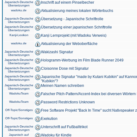
Japanisch-Deutsche
Inschrift auf einem Pinselbecher
Übersetzungen
wadoku.de
Aktualisierung meines lokalen Wörterbuchs
Japanisch-Deutsche
Übersetzung - Japanische Schriftrolle
Übersetzungen
Japanisch-Deutsche
Übersetzung einer japanischen Schriftrolle
Übersetzungen
Kanji-Lexikon
Kanji Lernprojekt (mit Wadoku Verweis)
wadoku.de
Aktualisierung der Weboberfläche
Japanisch-Deutsche
Wakizashi Signatur
Übersetzungen
Japanisch-Deutsche
Hologramm-Werbung im Film Blade Runner 2049
Übersetzungen
Japanisch-Deutsche
Cloisonne Dose mit Signatur
Übersetzungen
Japanisch-Deutsche
Japanische Signatur "made by Kutani Kubikin" auf Kanno
Übersetzungen
"Kubikin"?
Japanisch-Deutsche
Meinen Namen schreiben
Übersetzungen
WadokuTeam
Falscher Pitch-Pattern/Accent-Index bei diversen Wörtern
WadokuTeam
Password Restrictions Unknown
Off-Topic/Sonstiges
Free Software Projekt "Back In Time" sucht Nativspeaker
Off-Topic/Sonstiges
Exekution
Japanisch-Deutsche
Unterschrift auf Fußballtrikot
Übersetzungen
Japanisch auf
Wadoku für Kindle