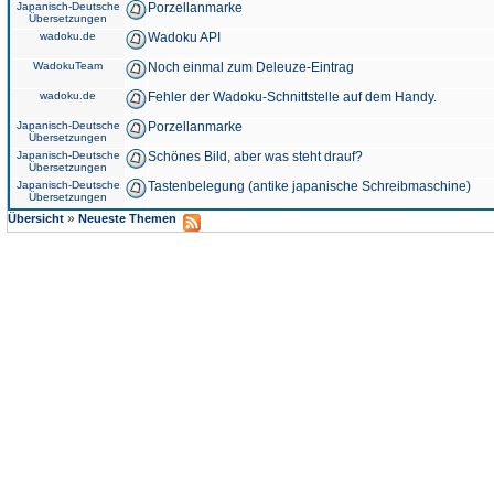
Japanisch-Deutsche
Porzellanmarke
Übersetzungen
wadoku.de
Wadoku API
WadokuTeam
Noch einmal zum Deleuze-Eintrag
wadoku.de
Fehler der Wadoku-Schnittstelle auf dem Handy.
Japanisch-Deutsche
Porzellanmarke
Übersetzungen
Japanisch-Deutsche
Schönes Bild, aber was steht drauf?
Übersetzungen
Japanisch-Deutsche
Tastenbelegung (antike japanische Schreibmaschine)
Übersetzungen
»
Übersicht
Neueste Themen