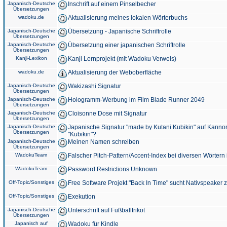
Japanisch-Deutsche
Inschrift auf einem Pinselbecher
Übersetzungen
wadoku.de
Aktualisierung meines lokalen Wörterbuchs
Japanisch-Deutsche
Übersetzung - Japanische Schriftrolle
Übersetzungen
Japanisch-Deutsche
Übersetzung einer japanischen Schriftrolle
Übersetzungen
Kanji-Lexikon
Kanji Lernprojekt (mit Wadoku Verweis)
wadoku.de
Aktualisierung der Weboberfläche
Japanisch-Deutsche
Wakizashi Signatur
Übersetzungen
Japanisch-Deutsche
Hologramm-Werbung im Film Blade Runner 2049
Übersetzungen
Japanisch-Deutsche
Cloisonne Dose mit Signatur
Übersetzungen
Japanisch-Deutsche
Japanische Signatur "made by Kutani Kubikin" auf Kanno
Übersetzungen
"Kubikin"?
Japanisch-Deutsche
Meinen Namen schreiben
Übersetzungen
WadokuTeam
Falscher Pitch-Pattern/Accent-Index bei diversen Wörtern
WadokuTeam
Password Restrictions Unknown
Off-Topic/Sonstiges
Free Software Projekt "Back In Time" sucht Nativspeaker
Off-Topic/Sonstiges
Exekution
Japanisch-Deutsche
Unterschrift auf Fußballtrikot
Übersetzungen
Japanisch auf
Wadoku für Kindle