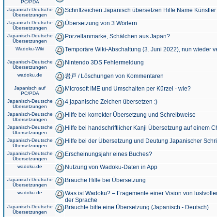
PC/PDA
Japanisch-Deutsche
Schriftzeichen Japanisch übersetzen Hilfe Name Künstler
Übersetzungen
Japanisch-Deutsche
Übersetzung von 3 Wörtern
Übersetzungen
Japanisch-Deutsche
Porzellanmarke, Schälchen aus Japan?
Übersetzungen
Wadoku-Wiki
Temporäre Wiki-Abschaltung (3. Juni 2022), nun wieder v
Japanisch-Deutsche
Nintendo 3DS Fehlermeldung
Übersetzungen
wadoku.de
岩戸 / Löschungen von Kommentaren
Japanisch auf
Microsoft IME und Umschalten per Kürzel - wie?
PC/PDA
Japanisch-Deutsche
4 japanische Zeichen übersetzen :)
Übersetzungen
Japanisch-Deutsche
Hilfe bei korrekter Übersetzung und Schreibweise
Übersetzungen
Japanisch-Deutsche
Hilfe bei handschriftlicher Kanji Übersetzung auf einem 
Übersetzungen
Japanisch-Deutsche
Hilfe bei der Übersetzung und Deutung Japanischer Schri
Übersetzungen
Japanisch-Deutsche
Erscheinungsjahr eines Buches?
Übersetzungen
wadoku.de
Nutzung von Wadoku-Daten in App
Japanisch-Deutsche
Brauche Hilfe bei Übersetzung
Übersetzungen
wadoku.de
Was ist Wadoku? – Fragemente einer Vision von lustvoll
der Sprache
Japanisch-Deutsche
Bräuchte bitte eine Übersetzung (Japanisch - Deutsch)
Übersetzungen