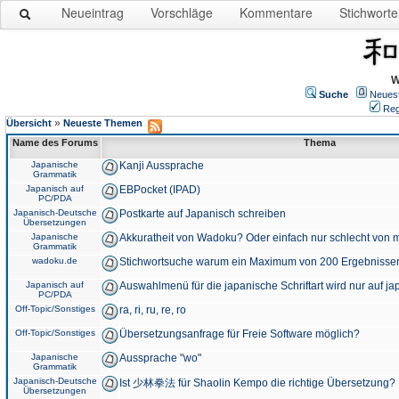
Neueintrag
Vorschläge
Kommentare
Stichworte
W
Suche
Neues
Reg
»
Übersicht
Neueste Themen
Name des Forums
Thema
Japanische
Kanji Aussprache
Grammatik
Japanisch auf
EBPocket (IPAD)
PC/PDA
Japanisch-Deutsche
Postkarte auf Japanisch schreiben
Übersetzungen
Japanische
Akkuratheit von Wadoku? Oder einfach nur schlecht von m
Grammatik
wadoku.de
Stichwortsuche warum ein Maximum von 200 Ergebnisse
Japanisch auf
Auswahlmenü für die japanische Schriftart wird nur auf j
PC/PDA
Off-Topic/Sonstiges
ra, ri, ru, re, ro
Off-Topic/Sonstiges
Übersetzungsanfrage für Freie Software möglich?
Japanische
Aussprache "wo"
Grammatik
Japanisch-Deutsche
Ist 少林拳法 für Shaolin Kempo die richtige Übersetzung?
Übersetzungen