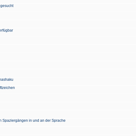
 gesucht
erfügbar
Chashaku
ftzeichen
en Spaziergängen in und an der Sprache