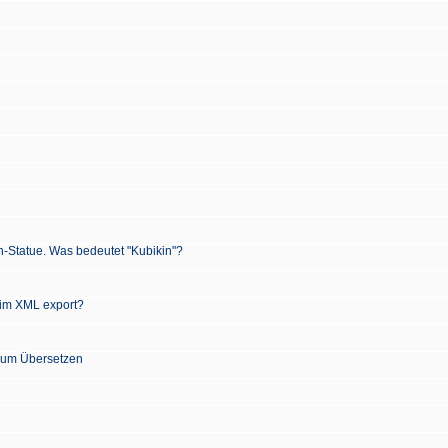
n-Statue. Was bedeutet "Kubikin"?
 im XML export?
 zum Übersetzen