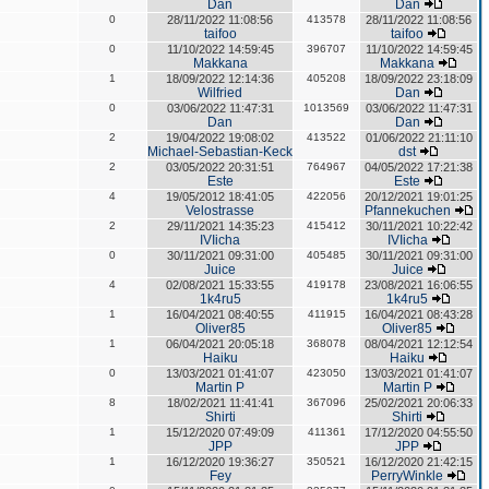
Dan
Dan
0
28/11/2022 11:08:56
413578
28/11/2022 11:08:56
taifoo
taifoo
0
11/10/2022 14:59:45
396707
11/10/2022 14:59:45
Makkana
Makkana
1
18/09/2022 12:14:36
405208
18/09/2022 23:18:09
Wilfried
Dan
0
03/06/2022 11:47:31
1013569
03/06/2022 11:47:31
Dan
Dan
2
19/04/2022 19:08:02
413522
01/06/2022 21:11:10
Michael-Sebastian-Keck
dst
2
03/05/2022 20:31:51
764967
04/05/2022 17:21:38
Este
Este
4
19/05/2012 18:41:05
422056
20/12/2021 19:01:25
Velostrasse
Pfannekuchen
2
29/11/2021 14:35:23
415412
30/11/2021 10:22:42
IVIicha
IVIicha
0
30/11/2021 09:31:00
405485
30/11/2021 09:31:00
Juice
Juice
4
02/08/2021 15:33:55
419178
23/08/2021 16:06:55
1k4ru5
1k4ru5
1
16/04/2021 08:40:55
411915
16/04/2021 08:43:28
Oliver85
Oliver85
1
06/04/2021 20:05:18
368078
08/04/2021 12:12:54
Haiku
Haiku
0
13/03/2021 01:41:07
423050
13/03/2021 01:41:07
Martin P
Martin P
8
18/02/2021 11:41:41
367096
25/02/2021 20:06:33
Shirti
Shirti
1
15/12/2020 07:49:09
411361
17/12/2020 04:55:50
JPP
JPP
1
16/12/2020 19:36:27
350521
16/12/2020 21:42:15
Fey
PerryWinkle