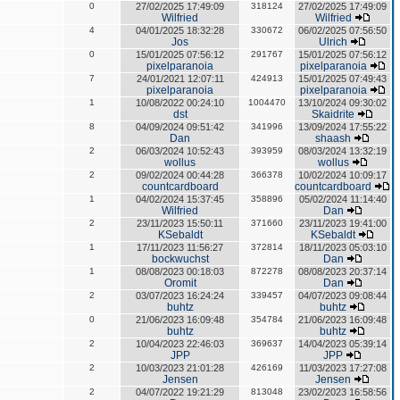
0
27/02/2025 17:49:09
318124
27/02/2025 17:49:09
Wilfried
Wilfried
4
04/01/2025 18:32:28
330672
06/02/2025 07:56:50
Jos
Ulrich
0
15/01/2025 07:56:12
291767
15/01/2025 07:56:12
pixelparanoia
pixelparanoia
7
24/01/2021 12:07:11
424913
15/01/2025 07:49:43
pixelparanoia
pixelparanoia
1
10/08/2022 00:24:10
1004470
13/10/2024 09:30:02
dst
Skaidrite
8
04/09/2024 09:51:42
341996
13/09/2024 17:55:22
Dan
shaash
2
06/03/2024 10:52:43
393959
08/03/2024 13:32:19
wollus
wollus
2
09/02/2024 00:44:28
366378
10/02/2024 10:09:17
countcardboard
countcardboard
1
04/02/2024 15:37:45
358896
05/02/2024 11:14:40
Wilfried
Dan
2
23/11/2023 15:50:11
371660
23/11/2023 19:41:00
KSebaldt
KSebaldt
1
17/11/2023 11:56:27
372814
18/11/2023 05:03:10
bockwuchst
Dan
1
08/08/2023 00:18:03
872278
08/08/2023 20:37:14
Oromit
Dan
2
03/07/2023 16:24:24
339457
04/07/2023 09:08:44
buhtz
buhtz
0
21/06/2023 16:09:48
354784
21/06/2023 16:09:48
buhtz
buhtz
2
10/04/2023 22:46:03
369637
14/04/2023 05:39:14
JPP
JPP
2
10/03/2023 21:01:28
426169
11/03/2023 17:27:08
Jensen
Jensen
2
04/07/2022 19:21:29
813048
23/02/2023 16:58:56