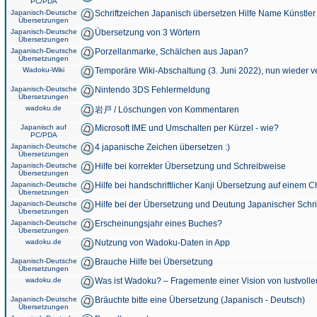
PC/PDA
Japanisch-Deutsche
Schriftzeichen Japanisch übersetzen Hilfe Name Künstler
Übersetzungen
Japanisch-Deutsche
Übersetzung von 3 Wörtern
Übersetzungen
Japanisch-Deutsche
Porzellanmarke, Schälchen aus Japan?
Übersetzungen
Wadoku-Wiki
Temporäre Wiki-Abschaltung (3. Juni 2022), nun wieder v
Japanisch-Deutsche
Nintendo 3DS Fehlermeldung
Übersetzungen
wadoku.de
岩戸 / Löschungen von Kommentaren
Japanisch auf
Microsoft IME und Umschalten per Kürzel - wie?
PC/PDA
Japanisch-Deutsche
4 japanische Zeichen übersetzen :)
Übersetzungen
Japanisch-Deutsche
Hilfe bei korrekter Übersetzung und Schreibweise
Übersetzungen
Japanisch-Deutsche
Hilfe bei handschriftlicher Kanji Übersetzung auf einem 
Übersetzungen
Japanisch-Deutsche
Hilfe bei der Übersetzung und Deutung Japanischer Schri
Übersetzungen
Japanisch-Deutsche
Erscheinungsjahr eines Buches?
Übersetzungen
wadoku.de
Nutzung von Wadoku-Daten in App
Japanisch-Deutsche
Brauche Hilfe bei Übersetzung
Übersetzungen
wadoku.de
Was ist Wadoku? – Fragemente einer Vision von lustvoll
Japanisch-Deutsche
Bräuchte bitte eine Übersetzung (Japanisch - Deutsch)
Übersetzungen