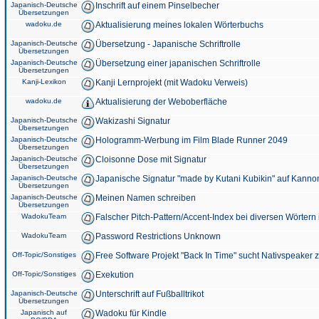
Japanisch-Deutsche
Inschrift auf einem Pinselbecher
Übersetzungen
wadoku.de
Aktualisierung meines lokalen Wörterbuchs
Japanisch-Deutsche
Übersetzung - Japanische Schriftrolle
Übersetzungen
Japanisch-Deutsche
Übersetzung einer japanischen Schriftrolle
Übersetzungen
Kanji-Lexikon
Kanji Lernprojekt (mit Wadoku Verweis)
wadoku.de
Aktualisierung der Weboberfläche
Japanisch-Deutsche
Wakizashi Signatur
Übersetzungen
Japanisch-Deutsche
Hologramm-Werbung im Film Blade Runner 2049
Übersetzungen
Japanisch-Deutsche
Cloisonne Dose mit Signatur
Übersetzungen
Japanisch-Deutsche
Japanische Signatur "made by Kutani Kubikin" auf Kanno
Übersetzungen
Japanisch-Deutsche
Meinen Namen schreiben
Übersetzungen
WadokuTeam
Falscher Pitch-Pattern/Accent-Index bei diversen Wörtern
WadokuTeam
Password Restrictions Unknown
Off-Topic/Sonstiges
Free Software Projekt "Back In Time" sucht Nativspeaker
Off-Topic/Sonstiges
Exekution
Japanisch-Deutsche
Unterschrift auf Fußballtrikot
Übersetzungen
Japanisch auf
Wadoku für Kindle