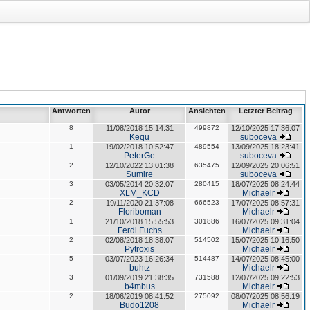
Antworten
Autor
Ansichten
Letzter Beitrag
8
11/08/2018 15:14:31
499872
12/10/2025 17:36:07
Kequ
suboceva
1
19/02/2018 10:52:47
489554
13/09/2025 18:23:41
PeterGe
suboceva
2
12/10/2022 13:01:38
635475
12/09/2025 20:06:51
Sumire
suboceva
3
03/05/2014 20:32:07
280415
18/07/2025 08:24:44
XLM_KCD
Michaelr
2
19/11/2020 21:37:08
666523
17/07/2025 08:57:31
Floriboman
Michaelr
1
21/10/2018 15:55:53
301886
16/07/2025 09:31:04
Ferdi Fuchs
Michaelr
2
02/08/2018 18:38:07
514502
15/07/2025 10:16:50
Pytroxis
Michaelr
5
03/07/2023 16:26:34
514487
14/07/2025 08:45:00
buhtz
Michaelr
3
01/09/2019 21:38:35
731588
12/07/2025 09:22:53
b4mbus
Michaelr
2
18/06/2019 08:41:52
275092
08/07/2025 08:56:19
Budo1208
Michaelr