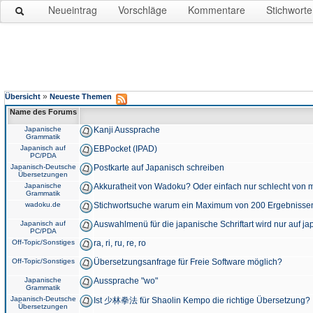
Neueintrag
Vorschläge
Kommentare
Stichworte
»
Übersicht
Neueste Themen
Name des Forums
Japanische
Kanji Aussprache
Grammatik
Japanisch auf
EBPocket (IPAD)
PC/PDA
Japanisch-Deutsche
Postkarte auf Japanisch schreiben
Übersetzungen
Japanische
Akkuratheit von Wadoku? Oder einfach nur schlecht von m
Grammatik
wadoku.de
Stichwortsuche warum ein Maximum von 200 Ergebnisse
Japanisch auf
Auswahlmenü für die japanische Schriftart wird nur auf j
PC/PDA
Off-Topic/Sonstiges
ra, ri, ru, re, ro
Off-Topic/Sonstiges
Übersetzungsanfrage für Freie Software möglich?
Japanische
Aussprache "wo"
Grammatik
Japanisch-Deutsche
Ist 少林拳法 für Shaolin Kempo die richtige Übersetzung?
Übersetzungen