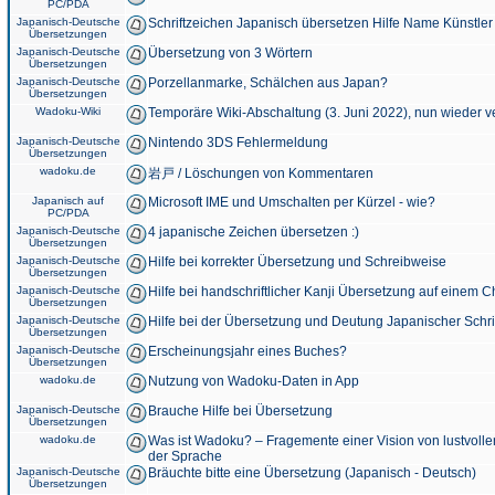
PC/PDA
Japanisch-Deutsche
Schriftzeichen Japanisch übersetzen Hilfe Name Künstler
Übersetzungen
Japanisch-Deutsche
Übersetzung von 3 Wörtern
Übersetzungen
Japanisch-Deutsche
Porzellanmarke, Schälchen aus Japan?
Übersetzungen
Wadoku-Wiki
Temporäre Wiki-Abschaltung (3. Juni 2022), nun wieder v
Japanisch-Deutsche
Nintendo 3DS Fehlermeldung
Übersetzungen
wadoku.de
岩戸 / Löschungen von Kommentaren
Japanisch auf
Microsoft IME und Umschalten per Kürzel - wie?
PC/PDA
Japanisch-Deutsche
4 japanische Zeichen übersetzen :)
Übersetzungen
Japanisch-Deutsche
Hilfe bei korrekter Übersetzung und Schreibweise
Übersetzungen
Japanisch-Deutsche
Hilfe bei handschriftlicher Kanji Übersetzung auf einem 
Übersetzungen
Japanisch-Deutsche
Hilfe bei der Übersetzung und Deutung Japanischer Schri
Übersetzungen
Japanisch-Deutsche
Erscheinungsjahr eines Buches?
Übersetzungen
wadoku.de
Nutzung von Wadoku-Daten in App
Japanisch-Deutsche
Brauche Hilfe bei Übersetzung
Übersetzungen
wadoku.de
Was ist Wadoku? – Fragemente einer Vision von lustvoll
der Sprache
Japanisch-Deutsche
Bräuchte bitte eine Übersetzung (Japanisch - Deutsch)
Übersetzungen