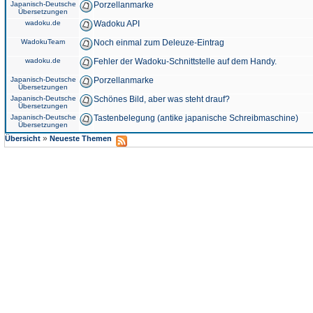
Japanisch-Deutsche
Porzellanmarke
Übersetzungen
wadoku.de
Wadoku API
WadokuTeam
Noch einmal zum Deleuze-Eintrag
wadoku.de
Fehler der Wadoku-Schnittstelle auf dem Handy.
Japanisch-Deutsche
Porzellanmarke
Übersetzungen
Japanisch-Deutsche
Schönes Bild, aber was steht drauf?
Übersetzungen
Japanisch-Deutsche
Tastenbelegung (antike japanische Schreibmaschine)
Übersetzungen
»
Übersicht
Neueste Themen