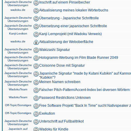
Japanisch-Deutsche
Inschrift auf einem Pinselbecher
Übersetzungen
wadoku.de
Aktualisierung meines lokalen Wörterbuchs
Japanisch-Deutsche
Übersetzung - Japanische Schriftrolle
Übersetzungen
Japanisch-Deutsche
Übersetzung einer japanischen Schriftrolle
Übersetzungen
Kanji-Lexikon
Kanji Lernprojekt (mit Wadoku Verweis)
wadoku.de
Aktualisierung der Weboberfläche
Japanisch-Deutsche
Wakizashi Signatur
Übersetzungen
Japanisch-Deutsche
Hologramm-Werbung im Film Blade Runner 2049
Übersetzungen
Japanisch-Deutsche
Cloisonne Dose mit Signatur
Übersetzungen
Japanisch-Deutsche
Japanische Signatur "made by Kutani Kubikin" auf Kanno
Übersetzungen
"Kubikin"?
Japanisch-Deutsche
Meinen Namen schreiben
Übersetzungen
WadokuTeam
Falscher Pitch-Pattern/Accent-Index bei diversen Wörtern
WadokuTeam
Password Restrictions Unknown
Off-Topic/Sonstiges
Free Software Projekt "Back In Time" sucht Nativspeaker
Off-Topic/Sonstiges
Exekution
Japanisch-Deutsche
Unterschrift auf Fußballtrikot
Übersetzungen
Japanisch auf
Wadoku für Kindle