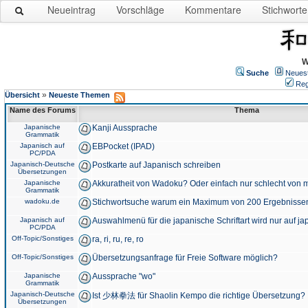
Neueintrag
Vorschläge
Kommentare
Stichworte
W
Suche
Neues
Reg
»
Übersicht
Neueste Themen
Name des Forums
Thema
Japanische
Kanji Aussprache
Grammatik
Japanisch auf
EBPocket (IPAD)
PC/PDA
Japanisch-Deutsche
Postkarte auf Japanisch schreiben
Übersetzungen
Japanische
Akkuratheit von Wadoku? Oder einfach nur schlecht von m
Grammatik
wadoku.de
Stichwortsuche warum ein Maximum von 200 Ergebnisse
Japanisch auf
Auswahlmenü für die japanische Schriftart wird nur auf j
PC/PDA
Off-Topic/Sonstiges
ra, ri, ru, re, ro
Off-Topic/Sonstiges
Übersetzungsanfrage für Freie Software möglich?
Japanische
Aussprache "wo"
Grammatik
Japanisch-Deutsche
Ist 少林拳法 für Shaolin Kempo die richtige Übersetzung?
Übersetzungen