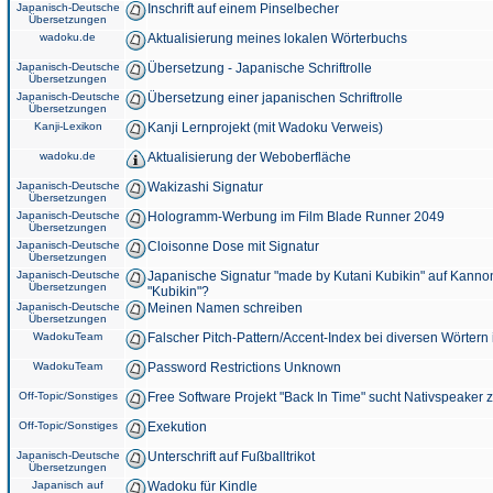
Japanisch-Deutsche
Inschrift auf einem Pinselbecher
Übersetzungen
wadoku.de
Aktualisierung meines lokalen Wörterbuchs
Japanisch-Deutsche
Übersetzung - Japanische Schriftrolle
Übersetzungen
Japanisch-Deutsche
Übersetzung einer japanischen Schriftrolle
Übersetzungen
Kanji-Lexikon
Kanji Lernprojekt (mit Wadoku Verweis)
wadoku.de
Aktualisierung der Weboberfläche
Japanisch-Deutsche
Wakizashi Signatur
Übersetzungen
Japanisch-Deutsche
Hologramm-Werbung im Film Blade Runner 2049
Übersetzungen
Japanisch-Deutsche
Cloisonne Dose mit Signatur
Übersetzungen
Japanisch-Deutsche
Japanische Signatur "made by Kutani Kubikin" auf Kanno
Übersetzungen
"Kubikin"?
Japanisch-Deutsche
Meinen Namen schreiben
Übersetzungen
WadokuTeam
Falscher Pitch-Pattern/Accent-Index bei diversen Wörtern
WadokuTeam
Password Restrictions Unknown
Off-Topic/Sonstiges
Free Software Projekt "Back In Time" sucht Nativspeaker
Off-Topic/Sonstiges
Exekution
Japanisch-Deutsche
Unterschrift auf Fußballtrikot
Übersetzungen
Japanisch auf
Wadoku für Kindle