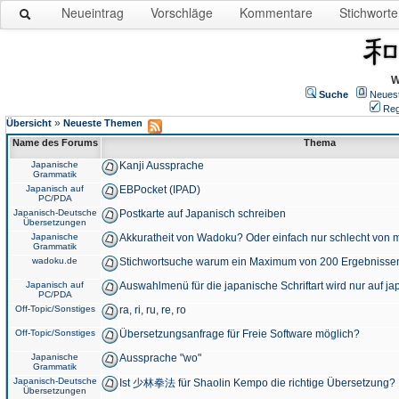
Neueintrag
Vorschläge
Kommentare
Stichworte
W
Suche
Neues
Reg
»
Übersicht
Neueste Themen
Name des Forums
Thema
Japanische
Kanji Aussprache
Grammatik
Japanisch auf
EBPocket (IPAD)
PC/PDA
Japanisch-Deutsche
Postkarte auf Japanisch schreiben
Übersetzungen
Japanische
Akkuratheit von Wadoku? Oder einfach nur schlecht von m
Grammatik
wadoku.de
Stichwortsuche warum ein Maximum von 200 Ergebnisse
Japanisch auf
Auswahlmenü für die japanische Schriftart wird nur auf j
PC/PDA
Off-Topic/Sonstiges
ra, ri, ru, re, ro
Off-Topic/Sonstiges
Übersetzungsanfrage für Freie Software möglich?
Japanische
Aussprache "wo"
Grammatik
Japanisch-Deutsche
Ist 少林拳法 für Shaolin Kempo die richtige Übersetzung?
Übersetzungen