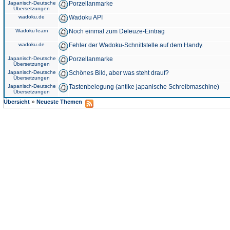
Japanisch-Deutsche
Porzellanmarke
Übersetzungen
wadoku.de
Wadoku API
WadokuTeam
Noch einmal zum Deleuze-Eintrag
wadoku.de
Fehler der Wadoku-Schnittstelle auf dem Handy.
Japanisch-Deutsche
Porzellanmarke
Übersetzungen
Japanisch-Deutsche
Schönes Bild, aber was steht drauf?
Übersetzungen
Japanisch-Deutsche
Tastenbelegung (antike japanische Schreibmaschine)
Übersetzungen
»
Übersicht
Neueste Themen