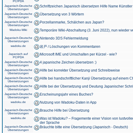
PC/PDA
Japanisch-Deutsche
Schriftzeichen Japanisch übersetzen Hilfe Name Künstler
Übersetzungen
Japanisch-Deutsche
Übersetzung von 3 Wörtern
Übersetzungen
Japanisch-Deutsche
Porzellanmarke, Schälchen aus Japan?
Übersetzungen
Wadoku-Wiki
Temporäre Wiki-Abschaltung (3. Juni 2022), nun wieder v
Japanisch-Deutsche
Nintendo 3DS Fehlermeldung
Übersetzungen
wadoku.de
岩戸 / Löschungen von Kommentaren
Japanisch auf
Microsoft IME und Umschalten per Kürzel - wie?
PC/PDA
Japanisch-Deutsche
4 japanische Zeichen übersetzen :)
Übersetzungen
Japanisch-Deutsche
Hilfe bei korrekter Übersetzung und Schreibweise
Übersetzungen
Japanisch-Deutsche
Hilfe bei handschriftlicher Kanji Übersetzung auf einem 
Übersetzungen
Japanisch-Deutsche
Hilfe bei der Übersetzung und Deutung Japanischer Schri
Übersetzungen
Japanisch-Deutsche
Erscheinungsjahr eines Buches?
Übersetzungen
wadoku.de
Nutzung von Wadoku-Daten in App
Japanisch-Deutsche
Brauche Hilfe bei Übersetzung
Übersetzungen
wadoku.de
Was ist Wadoku? – Fragemente einer Vision von lustvoll
der Sprache
Japanisch-Deutsche
Bräuchte bitte eine Übersetzung (Japanisch - Deutsch)
Übersetzungen