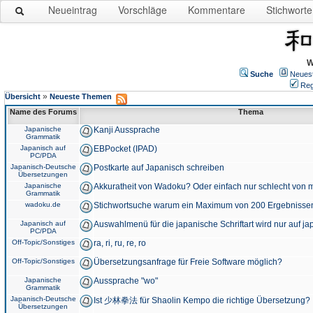
Neueintrag
Vorschläge
Kommentare
Stichworte
W
Suche
Neues
Reg
»
Übersicht
Neueste Themen
Name des Forums
Thema
Japanische
Kanji Aussprache
Grammatik
Japanisch auf
EBPocket (IPAD)
PC/PDA
Japanisch-Deutsche
Postkarte auf Japanisch schreiben
Übersetzungen
Japanische
Akkuratheit von Wadoku? Oder einfach nur schlecht von m
Grammatik
wadoku.de
Stichwortsuche warum ein Maximum von 200 Ergebnisse
Japanisch auf
Auswahlmenü für die japanische Schriftart wird nur auf j
PC/PDA
Off-Topic/Sonstiges
ra, ri, ru, re, ro
Off-Topic/Sonstiges
Übersetzungsanfrage für Freie Software möglich?
Japanische
Aussprache "wo"
Grammatik
Japanisch-Deutsche
Ist 少林拳法 für Shaolin Kempo die richtige Übersetzung?
Übersetzungen