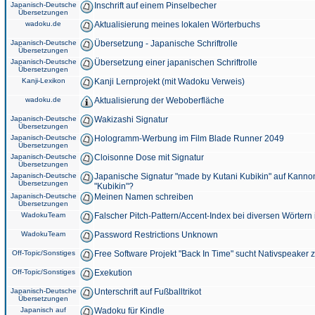
Japanisch-Deutsche
Inschrift auf einem Pinselbecher
Übersetzungen
wadoku.de
Aktualisierung meines lokalen Wörterbuchs
Japanisch-Deutsche
Übersetzung - Japanische Schriftrolle
Übersetzungen
Japanisch-Deutsche
Übersetzung einer japanischen Schriftrolle
Übersetzungen
Kanji-Lexikon
Kanji Lernprojekt (mit Wadoku Verweis)
wadoku.de
Aktualisierung der Weboberfläche
Japanisch-Deutsche
Wakizashi Signatur
Übersetzungen
Japanisch-Deutsche
Hologramm-Werbung im Film Blade Runner 2049
Übersetzungen
Japanisch-Deutsche
Cloisonne Dose mit Signatur
Übersetzungen
Japanisch-Deutsche
Japanische Signatur "made by Kutani Kubikin" auf Kanno
Übersetzungen
"Kubikin"?
Japanisch-Deutsche
Meinen Namen schreiben
Übersetzungen
WadokuTeam
Falscher Pitch-Pattern/Accent-Index bei diversen Wörtern
WadokuTeam
Password Restrictions Unknown
Off-Topic/Sonstiges
Free Software Projekt "Back In Time" sucht Nativspeaker
Off-Topic/Sonstiges
Exekution
Japanisch-Deutsche
Unterschrift auf Fußballtrikot
Übersetzungen
Japanisch auf
Wadoku für Kindle