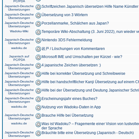
PC/PDA
Japanisch-Deutsche
Schriftzeichen Japanisch übersetzen Hilfe Name Künstler
Übersetzungen
Japanisch-Deutsche
Übersetzung von 3 Wörtern
Übersetzungen
Japanisch-Deutsche
Porzellanmarke, Schälchen aus Japan?
Übersetzungen
Wadoku-Wiki
Temporäre Wiki-Abschaltung (3. Juni 2022), nun wieder v
Japanisch-Deutsche
Nintendo 3DS Fehlermeldung
Übersetzungen
wadoku.de
岩戸 / Löschungen von Kommentaren
Japanisch auf
Microsoft IME und Umschalten per Kürzel - wie?
PC/PDA
Japanisch-Deutsche
4 japanische Zeichen übersetzen :)
Übersetzungen
Japanisch-Deutsche
Hilfe bei korrekter Übersetzung und Schreibweise
Übersetzungen
Japanisch-Deutsche
Hilfe bei handschriftlicher Kanji Übersetzung auf einem 
Übersetzungen
Japanisch-Deutsche
Hilfe bei der Übersetzung und Deutung Japanischer Schri
Übersetzungen
Japanisch-Deutsche
Erscheinungsjahr eines Buches?
Übersetzungen
wadoku.de
Nutzung von Wadoku-Daten in App
Japanisch-Deutsche
Brauche Hilfe bei Übersetzung
Übersetzungen
wadoku.de
Was ist Wadoku? – Fragemente einer Vision von lustvoll
der Sprache
Japanisch-Deutsche
Bräuchte bitte eine Übersetzung (Japanisch - Deutsch)
Übersetzungen