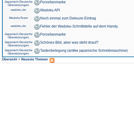
Japanisch-Deutsche
Porzellanmarke
Übersetzungen
wadoku.de
Wadoku API
WadokuTeam
Noch einmal zum Deleuze-Eintrag
wadoku.de
Fehler der Wadoku-Schnittstelle auf dem Handy.
Japanisch-Deutsche
Porzellanmarke
Übersetzungen
Japanisch-Deutsche
Schönes Bild, aber was steht drauf?
Übersetzungen
Japanisch-Deutsche
Tastenbelegung (antike japanische Schreibmaschine)
Übersetzungen
»
Übersicht
Neueste Themen