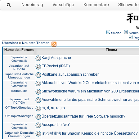
Neueintrag
Vorschläge
Kommentare
Stichworte
W
Suche
Neues
Reg
»
Übersicht
Neueste Themen
Name des Forums
Thema
Japanische
Kanji Aussprache
Grammatik
Japanisch auf
EBPocket (IPAD)
PC/PDA
Japanisch-Deutsche
Postkarte auf Japanisch schreiben
Übersetzungen
Japanische
Akkuratheit von Wadoku? Oder einfach nur schlecht von m
Grammatik
wadoku.de
Stichwortsuche warum ein Maximum von 200 Ergebnisse
Japanisch auf
Auswahlmenü für die japanische Schriftart wird nur auf j
PC/PDA
Off-Topic/Sonstiges
ra, ri, ru, re, ro
Off-Topic/Sonstiges
Übersetzungsanfrage für Freie Software möglich?
Japanische
Aussprache "wo"
Grammatik
Japanisch-Deutsche
Ist 少林拳法 für Shaolin Kempo die richtige Übersetzung?
Übersetzungen