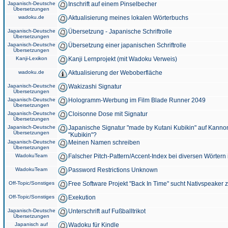
Japanisch-Deutsche
Inschrift auf einem Pinselbecher
Übersetzungen
wadoku.de
Aktualisierung meines lokalen Wörterbuchs
Japanisch-Deutsche
Übersetzung - Japanische Schriftrolle
Übersetzungen
Japanisch-Deutsche
Übersetzung einer japanischen Schriftrolle
Übersetzungen
Kanji-Lexikon
Kanji Lernprojekt (mit Wadoku Verweis)
wadoku.de
Aktualisierung der Weboberfläche
Japanisch-Deutsche
Wakizashi Signatur
Übersetzungen
Japanisch-Deutsche
Hologramm-Werbung im Film Blade Runner 2049
Übersetzungen
Japanisch-Deutsche
Cloisonne Dose mit Signatur
Übersetzungen
Japanisch-Deutsche
Japanische Signatur "made by Kutani Kubikin" auf Kanno
Übersetzungen
"Kubikin"?
Japanisch-Deutsche
Meinen Namen schreiben
Übersetzungen
WadokuTeam
Falscher Pitch-Pattern/Accent-Index bei diversen Wörtern
WadokuTeam
Password Restrictions Unknown
Off-Topic/Sonstiges
Free Software Projekt "Back In Time" sucht Nativspeaker
Off-Topic/Sonstiges
Exekution
Japanisch-Deutsche
Unterschrift auf Fußballtrikot
Übersetzungen
Japanisch auf
Wadoku für Kindle