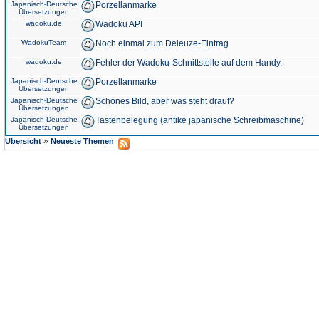
Japanisch-Deutsche
Porzellanmarke
Übersetzungen
wadoku.de
Wadoku API
WadokuTeam
Noch einmal zum Deleuze-Eintrag
wadoku.de
Fehler der Wadoku-Schnittstelle auf dem Handy.
Japanisch-Deutsche
Porzellanmarke
Übersetzungen
Japanisch-Deutsche
Schönes Bild, aber was steht drauf?
Übersetzungen
Japanisch-Deutsche
Tastenbelegung (antike japanische Schreibmaschine)
Übersetzungen
»
Übersicht
Neueste Themen