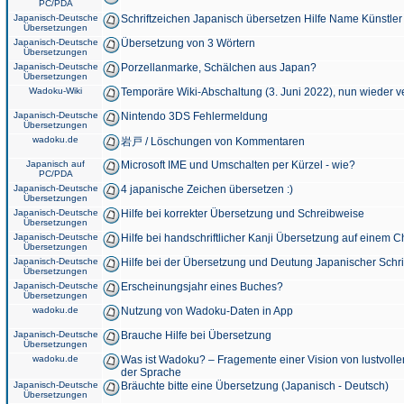
PC/PDA
Japanisch-Deutsche
Schriftzeichen Japanisch übersetzen Hilfe Name Künstler
Übersetzungen
Japanisch-Deutsche
Übersetzung von 3 Wörtern
Übersetzungen
Japanisch-Deutsche
Porzellanmarke, Schälchen aus Japan?
Übersetzungen
Wadoku-Wiki
Temporäre Wiki-Abschaltung (3. Juni 2022), nun wieder v
Japanisch-Deutsche
Nintendo 3DS Fehlermeldung
Übersetzungen
wadoku.de
岩戸 / Löschungen von Kommentaren
Japanisch auf
Microsoft IME und Umschalten per Kürzel - wie?
PC/PDA
Japanisch-Deutsche
4 japanische Zeichen übersetzen :)
Übersetzungen
Japanisch-Deutsche
Hilfe bei korrekter Übersetzung und Schreibweise
Übersetzungen
Japanisch-Deutsche
Hilfe bei handschriftlicher Kanji Übersetzung auf einem 
Übersetzungen
Japanisch-Deutsche
Hilfe bei der Übersetzung und Deutung Japanischer Schri
Übersetzungen
Japanisch-Deutsche
Erscheinungsjahr eines Buches?
Übersetzungen
wadoku.de
Nutzung von Wadoku-Daten in App
Japanisch-Deutsche
Brauche Hilfe bei Übersetzung
Übersetzungen
wadoku.de
Was ist Wadoku? – Fragemente einer Vision von lustvoll
der Sprache
Japanisch-Deutsche
Bräuchte bitte eine Übersetzung (Japanisch - Deutsch)
Übersetzungen