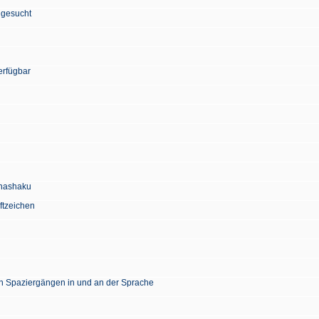
 gesucht
erfügbar
Chashaku
ftzeichen
en Spaziergängen in und an der Sprache