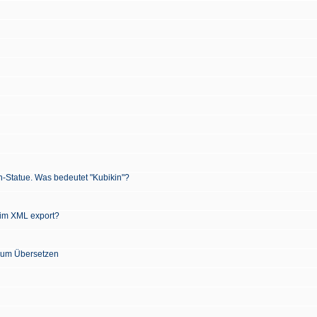
n-Statue. Was bedeutet "Kubikin"?
 im XML export?
 zum Übersetzen