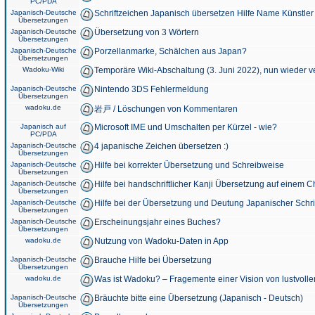
PC/PDA
Japanisch-Deutsche
Schriftzeichen Japanisch übersetzen Hilfe Name Künstler
Übersetzungen
Japanisch-Deutsche
Übersetzung von 3 Wörtern
Übersetzungen
Japanisch-Deutsche
Porzellanmarke, Schälchen aus Japan?
Übersetzungen
Wadoku-Wiki
Temporäre Wiki-Abschaltung (3. Juni 2022), nun wieder v
Japanisch-Deutsche
Nintendo 3DS Fehlermeldung
Übersetzungen
wadoku.de
岩戸 / Löschungen von Kommentaren
Japanisch auf
Microsoft IME und Umschalten per Kürzel - wie?
PC/PDA
Japanisch-Deutsche
4 japanische Zeichen übersetzen :)
Übersetzungen
Japanisch-Deutsche
Hilfe bei korrekter Übersetzung und Schreibweise
Übersetzungen
Japanisch-Deutsche
Hilfe bei handschriftlicher Kanji Übersetzung auf einem 
Übersetzungen
Japanisch-Deutsche
Hilfe bei der Übersetzung und Deutung Japanischer Schri
Übersetzungen
Japanisch-Deutsche
Erscheinungsjahr eines Buches?
Übersetzungen
wadoku.de
Nutzung von Wadoku-Daten in App
Japanisch-Deutsche
Brauche Hilfe bei Übersetzung
Übersetzungen
wadoku.de
Was ist Wadoku? – Fragemente einer Vision von lustvoll
Japanisch-Deutsche
Bräuchte bitte eine Übersetzung (Japanisch - Deutsch)
Übersetzungen