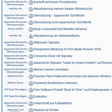
Japanisch-Deutsche
Inschrift auf einem Pinselbecher
Übersetzungen
wadoku.de
Aktualisierung meines lokalen Wörterbuchs
Japanisch-Deutsche
Übersetzung - Japanische Schriftrolle
Übersetzungen
Japanisch-Deutsche
Übersetzung einer japanischen Schriftrolle
Übersetzungen
Kanji-Lexikon
Kanji Lernprojekt (mit Wadoku Verweis)
wadoku.de
Aktualisierung der Weboberfläche
Japanisch-Deutsche
Wakizashi Signatur
Übersetzungen
Japanisch-Deutsche
Hologramm-Werbung im Film Blade Runner 2049
Übersetzungen
Japanisch-Deutsche
Cloisonne Dose mit Signatur
Übersetzungen
Japanisch-Deutsche
Japanische Signatur "made by Kutani Kubikin" auf Kanno
Übersetzungen
Japanisch-Deutsche
Meinen Namen schreiben
Übersetzungen
WadokuTeam
Falscher Pitch-Pattern/Accent-Index bei diversen Wörtern
WadokuTeam
Password Restrictions Unknown
Off-Topic/Sonstiges
Free Software Projekt "Back In Time" sucht Nativspeaker
Off-Topic/Sonstiges
Exekution
Japanisch-Deutsche
Unterschrift auf Fußballtrikot
Übersetzungen
Japanisch auf
Wadoku für Kindle