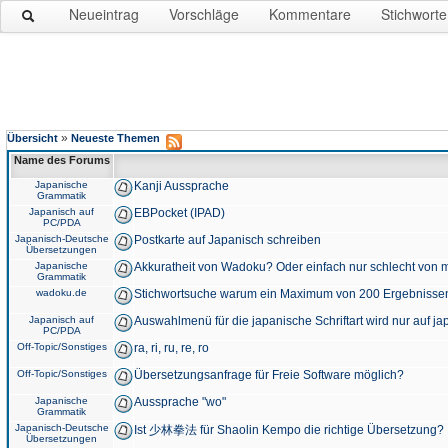
Neueintrag
Vorschläge
Kommentare
Stichworte
»
Übersicht
Neueste Themen
Name des Forums
Japanische
Kanji Aussprache
Grammatik
Japanisch auf
EBPocket (IPAD)
PC/PDA
Japanisch-Deutsche
Postkarte auf Japanisch schreiben
Übersetzungen
Japanische
Akkuratheit von Wadoku? Oder einfach nur schlecht von m
Grammatik
wadoku.de
Stichwortsuche warum ein Maximum von 200 Ergebnisse
Japanisch auf
Auswahlmenü für die japanische Schriftart wird nur auf j
PC/PDA
Off-Topic/Sonstiges
ra, ri, ru, re, ro
Off-Topic/Sonstiges
Übersetzungsanfrage für Freie Software möglich?
Japanische
Aussprache "wo"
Grammatik
Japanisch-Deutsche
Ist 少林拳法 für Shaolin Kempo die richtige Übersetzung?
Übersetzungen