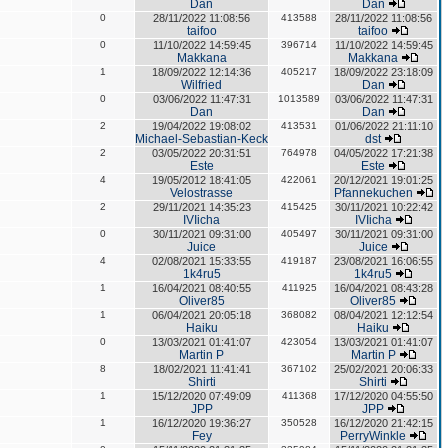
Dan
Dan
0
28/11/2022 11:08:56
413588
28/11/2022 11:08:56
taifoo
taifoo
0
11/10/2022 14:59:45
396714
11/10/2022 14:59:45
Makkana
Makkana
1
18/09/2022 12:14:36
405217
18/09/2022 23:18:09
Wilfried
Dan
0
03/06/2022 11:47:31
1013589
03/06/2022 11:47:31
Dan
Dan
2
19/04/2022 19:08:02
413531
01/06/2022 21:11:10
Michael-Sebastian-Keck
dst
2
03/05/2022 20:31:51
764978
04/05/2022 17:21:38
Este
Este
4
19/05/2012 18:41:05
422061
20/12/2021 19:01:25
Velostrasse
Pfannekuchen
2
29/11/2021 14:35:23
415425
30/11/2021 10:22:42
IVIicha
IVIicha
0
30/11/2021 09:31:00
405497
30/11/2021 09:31:00
Juice
Juice
4
02/08/2021 15:33:55
419187
23/08/2021 16:06:55
1k4ru5
1k4ru5
1
16/04/2021 08:40:55
411925
16/04/2021 08:43:28
Oliver85
Oliver85
1
06/04/2021 20:05:18
368082
08/04/2021 12:12:54
Haiku
Haiku
0
13/03/2021 01:41:07
423054
13/03/2021 01:41:07
Martin P
Martin P
8
18/02/2021 11:41:41
367102
25/02/2021 20:06:33
Shirti
Shirti
1
15/12/2020 07:49:09
411368
17/12/2020 04:55:50
JPP
JPP
1
16/12/2020 19:36:27
350528
16/12/2020 21:42:15
Fey
PerryWinkle