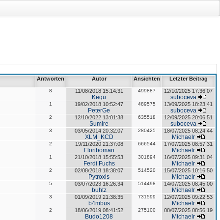
Antworten
Autor
Ansichten
Letzter Beitrag
8
11/08/2018 15:14:31
499887
12/10/2025 17:36:07
Kequ
suboceva
1
19/02/2018 10:52:47
489575
13/09/2025 18:23:41
PeterGe
suboceva
2
12/10/2022 13:01:38
635518
12/09/2025 20:06:51
Sumire
suboceva
3
03/05/2014 20:32:07
280425
18/07/2025 08:24:44
XLM_KCD
Michaelr
2
19/11/2020 21:37:08
666544
17/07/2025 08:57:31
Floriboman
Michaelr
1
21/10/2018 15:55:53
301894
16/07/2025 09:31:04
Ferdi Fuchs
Michaelr
2
02/08/2018 18:38:07
514520
15/07/2025 10:16:50
Pytroxis
Michaelr
5
03/07/2023 16:26:34
514498
14/07/2025 08:45:00
buhtz
Michaelr
3
01/09/2019 21:38:35
731599
12/07/2025 09:22:53
b4mbus
Michaelr
2
18/06/2019 08:41:52
275100
08/07/2025 08:56:19
Budo1208
Michaelr