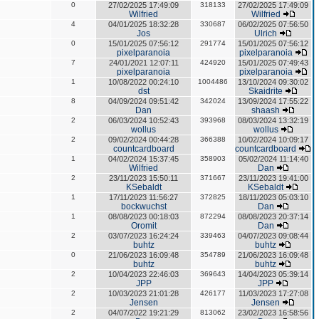
0
27/02/2025 17:49:09
318133
27/02/2025 17:49:09
Wilfried
Wilfried
4
04/01/2025 18:32:28
330687
06/02/2025 07:56:50
Jos
Ulrich
0
15/01/2025 07:56:12
291774
15/01/2025 07:56:12
pixelparanoia
pixelparanoia
7
24/01/2021 12:07:11
424920
15/01/2025 07:49:43
pixelparanoia
pixelparanoia
1
10/08/2022 00:24:10
1004486
13/10/2024 09:30:02
dst
Skaidrite
8
04/09/2024 09:51:42
342024
13/09/2024 17:55:22
Dan
shaash
2
06/03/2024 10:52:43
393968
08/03/2024 13:32:19
wollus
wollus
2
09/02/2024 00:44:28
366388
10/02/2024 10:09:17
countcardboard
countcardboard
1
04/02/2024 15:37:45
358903
05/02/2024 11:14:40
Wilfried
Dan
2
23/11/2023 15:50:11
371667
23/11/2023 19:41:00
KSebaldt
KSebaldt
1
17/11/2023 11:56:27
372825
18/11/2023 05:03:10
bockwuchst
Dan
1
08/08/2023 00:18:03
872294
08/08/2023 20:37:14
Oromit
Dan
2
03/07/2023 16:24:24
339463
04/07/2023 09:08:44
buhtz
buhtz
0
21/06/2023 16:09:48
354789
21/06/2023 16:09:48
buhtz
buhtz
2
10/04/2023 22:46:03
369643
14/04/2023 05:39:14
JPP
JPP
2
10/03/2023 21:01:28
426177
11/03/2023 17:27:08
Jensen
Jensen
2
04/07/2022 19:21:29
813062
23/02/2023 16:58:56