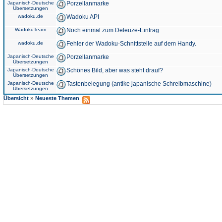
Japanisch-Deutsche
Porzellanmarke
Übersetzungen
wadoku.de
Wadoku API
WadokuTeam
Noch einmal zum Deleuze-Eintrag
wadoku.de
Fehler der Wadoku-Schnittstelle auf dem Handy.
Japanisch-Deutsche
Porzellanmarke
Übersetzungen
Japanisch-Deutsche
Schönes Bild, aber was steht drauf?
Übersetzungen
Japanisch-Deutsche
Tastenbelegung (antike japanische Schreibmaschine)
Übersetzungen
»
Übersicht
Neueste Themen