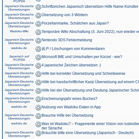
PC/PDA
Japanisch-Deutsche
Schriftzeichen Japanisch übersetzen Hilfe Name Künstler
Übersetzungen
Japanisch-Deutsche
Übersetzung von 3 Wörtern
Übersetzungen
Japanisch-Deutsche
Porzellanmarke, Schälchen aus Japan?
Übersetzungen
Wadoku-Wiki
Temporäre Wiki-Abschaltung (3. Juni 2022), nun wieder v
Japanisch-Deutsche
Nintendo 3DS Fehlermeldung
Übersetzungen
wadoku.de
岩戸 / Löschungen von Kommentaren
Japanisch auf
Microsoft IME und Umschalten per Kürzel - wie?
PC/PDA
Japanisch-Deutsche
4 japanische Zeichen übersetzen :)
Übersetzungen
Japanisch-Deutsche
Hilfe bei korrekter Übersetzung und Schreibweise
Übersetzungen
Japanisch-Deutsche
Hilfe bei handschriftlicher Kanji Übersetzung auf einem 
Übersetzungen
Japanisch-Deutsche
Hilfe bei der Übersetzung und Deutung Japanischer Schri
Übersetzungen
Japanisch-Deutsche
Erscheinungsjahr eines Buches?
Übersetzungen
wadoku.de
Nutzung von Wadoku-Daten in App
Japanisch-Deutsche
Brauche Hilfe bei Übersetzung
Übersetzungen
wadoku.de
Was ist Wadoku? – Fragemente einer Vision von lustvoll
der Sprache
Japanisch-Deutsche
Bräuchte bitte eine Übersetzung (Japanisch - Deutsch)
Übersetzungen