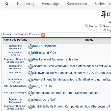
Neueintrag
Vorschläge
Kommentare
Stichworte
W
Suche
Neues
Reg
»
Übersicht
Neueste Themen
Name des Forums
Thema
Japanische
Kanji Aussprache
Grammatik
Japanisch auf
EBPocket (IPAD)
PC/PDA
Japanisch-Deutsche
Postkarte auf Japanisch schreiben
Übersetzungen
Japanische
Akkuratheit von Wadoku? Oder einfach nur schlecht von m
Grammatik
wadoku.de
Stichwortsuche warum ein Maximum von 200 Ergebnisse
Japanisch auf
Auswahlmenü für die japanische Schriftart wird nur auf j
PC/PDA
Off-Topic/Sonstiges
ra, ri, ru, re, ro
Off-Topic/Sonstiges
Übersetzungsanfrage für Freie Software möglich?
Japanische
Aussprache "wo"
Grammatik
Japanisch-Deutsche
Ist 少林拳法 für Shaolin Kempo die richtige Übersetzung?
Übersetzungen