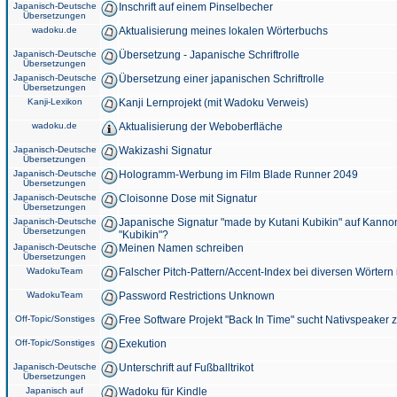
Japanisch-Deutsche
Inschrift auf einem Pinselbecher
Übersetzungen
wadoku.de
Aktualisierung meines lokalen Wörterbuchs
Japanisch-Deutsche
Übersetzung - Japanische Schriftrolle
Übersetzungen
Japanisch-Deutsche
Übersetzung einer japanischen Schriftrolle
Übersetzungen
Kanji-Lexikon
Kanji Lernprojekt (mit Wadoku Verweis)
wadoku.de
Aktualisierung der Weboberfläche
Japanisch-Deutsche
Wakizashi Signatur
Übersetzungen
Japanisch-Deutsche
Hologramm-Werbung im Film Blade Runner 2049
Übersetzungen
Japanisch-Deutsche
Cloisonne Dose mit Signatur
Übersetzungen
Japanisch-Deutsche
Japanische Signatur "made by Kutani Kubikin" auf Kanno
Übersetzungen
"Kubikin"?
Japanisch-Deutsche
Meinen Namen schreiben
Übersetzungen
WadokuTeam
Falscher Pitch-Pattern/Accent-Index bei diversen Wörtern
WadokuTeam
Password Restrictions Unknown
Off-Topic/Sonstiges
Free Software Projekt "Back In Time" sucht Nativspeaker
Off-Topic/Sonstiges
Exekution
Japanisch-Deutsche
Unterschrift auf Fußballtrikot
Übersetzungen
Japanisch auf
Wadoku für Kindle