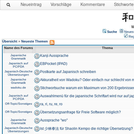
Neueintrag
Vorschläge
Kommentare
Stichworte
W
Suche
Neues
Reg
»
Übersicht
Neueste Themen
Name des Forums
Thema
Japanische
Kanji Aussprache
Grammatik
Japanisch auf
EBPocket (IPAD)
PC/PDA
Japanisch-Deutsche
Postkarte auf Japanisch schreiben
Übersetzungen
Japanische
Akkuratheit von Wadoku? Oder einfach nur schlecht von m
Grammatik
wadoku.de
Stichwortsuche warum ein Maximum von 200 Ergebnisse
Japanisch auf
Auswahlmenü für die japanische Schriftart wird nur auf j
PC/PDA
Off-Topic/Sonstiges
ra, ri, ru, re, ro
Off-Topic/Sonstiges
Übersetzungsanfrage für Freie Software möglich?
Japanische
Aussprache "wo"
Grammatik
Japanisch-Deutsche
Ist 少林拳法 für Shaolin Kempo die richtige Übersetzung?
Übersetzungen