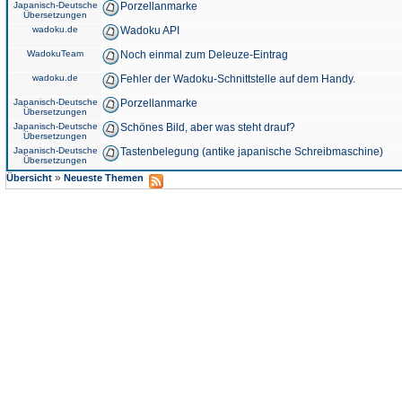
Japanisch-Deutsche
Porzellanmarke
Übersetzungen
wadoku.de
Wadoku API
WadokuTeam
Noch einmal zum Deleuze-Eintrag
wadoku.de
Fehler der Wadoku-Schnittstelle auf dem Handy.
Japanisch-Deutsche
Porzellanmarke
Übersetzungen
Japanisch-Deutsche
Schönes Bild, aber was steht drauf?
Übersetzungen
Japanisch-Deutsche
Tastenbelegung (antike japanische Schreibmaschine)
Übersetzungen
»
Übersicht
Neueste Themen