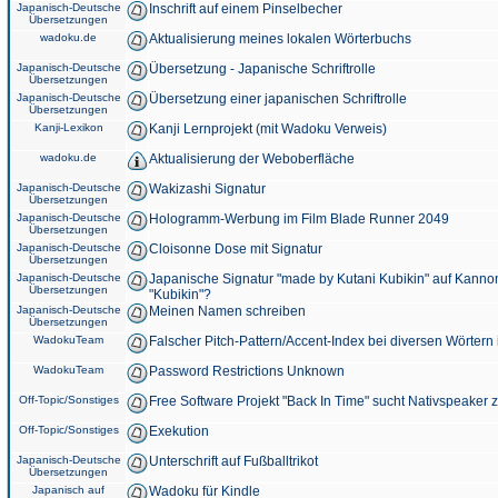
Japanisch-Deutsche
Inschrift auf einem Pinselbecher
Übersetzungen
wadoku.de
Aktualisierung meines lokalen Wörterbuchs
Japanisch-Deutsche
Übersetzung - Japanische Schriftrolle
Übersetzungen
Japanisch-Deutsche
Übersetzung einer japanischen Schriftrolle
Übersetzungen
Kanji-Lexikon
Kanji Lernprojekt (mit Wadoku Verweis)
wadoku.de
Aktualisierung der Weboberfläche
Japanisch-Deutsche
Wakizashi Signatur
Übersetzungen
Japanisch-Deutsche
Hologramm-Werbung im Film Blade Runner 2049
Übersetzungen
Japanisch-Deutsche
Cloisonne Dose mit Signatur
Übersetzungen
Japanisch-Deutsche
Japanische Signatur "made by Kutani Kubikin" auf Kanno
Übersetzungen
"Kubikin"?
Japanisch-Deutsche
Meinen Namen schreiben
Übersetzungen
WadokuTeam
Falscher Pitch-Pattern/Accent-Index bei diversen Wörtern
WadokuTeam
Password Restrictions Unknown
Off-Topic/Sonstiges
Free Software Projekt "Back In Time" sucht Nativspeaker
Off-Topic/Sonstiges
Exekution
Japanisch-Deutsche
Unterschrift auf Fußballtrikot
Übersetzungen
Japanisch auf
Wadoku für Kindle