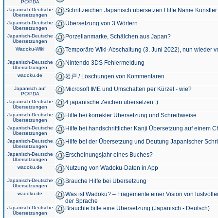
PC/PDA
Japanisch-Deutsche
Schriftzeichen Japanisch übersetzen Hilfe Name Künstler
Übersetzungen
Japanisch-Deutsche
Übersetzung von 3 Wörtern
Übersetzungen
Japanisch-Deutsche
Porzellanmarke, Schälchen aus Japan?
Übersetzungen
Wadoku-Wiki
Temporäre Wiki-Abschaltung (3. Juni 2022), nun wieder v
Japanisch-Deutsche
Nintendo 3DS Fehlermeldung
Übersetzungen
wadoku.de
岩戸 / Löschungen von Kommentaren
Japanisch auf
Microsoft IME und Umschalten per Kürzel - wie?
PC/PDA
Japanisch-Deutsche
4 japanische Zeichen übersetzen :)
Übersetzungen
Japanisch-Deutsche
Hilfe bei korrekter Übersetzung und Schreibweise
Übersetzungen
Japanisch-Deutsche
Hilfe bei handschriftlicher Kanji Übersetzung auf einem 
Übersetzungen
Japanisch-Deutsche
Hilfe bei der Übersetzung und Deutung Japanischer Schri
Übersetzungen
Japanisch-Deutsche
Erscheinungsjahr eines Buches?
Übersetzungen
wadoku.de
Nutzung von Wadoku-Daten in App
Japanisch-Deutsche
Brauche Hilfe bei Übersetzung
Übersetzungen
wadoku.de
Was ist Wadoku? – Fragemente einer Vision von lustvoll
der Sprache
Japanisch-Deutsche
Bräuchte bitte eine Übersetzung (Japanisch - Deutsch)
Übersetzungen