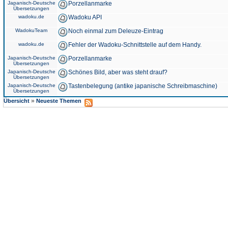
Japanisch-Deutsche
Porzellanmarke
Übersetzungen
wadoku.de
Wadoku API
WadokuTeam
Noch einmal zum Deleuze-Eintrag
wadoku.de
Fehler der Wadoku-Schnittstelle auf dem Handy.
Japanisch-Deutsche
Porzellanmarke
Übersetzungen
Japanisch-Deutsche
Schönes Bild, aber was steht drauf?
Übersetzungen
Japanisch-Deutsche
Tastenbelegung (antike japanische Schreibmaschine)
Übersetzungen
»
Übersicht
Neueste Themen