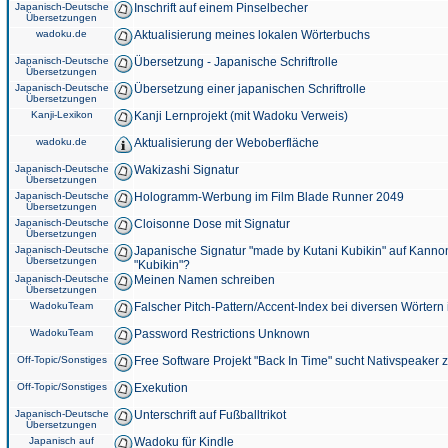
Japanisch-Deutsche
Inschrift auf einem Pinselbecher
Übersetzungen
wadoku.de
Aktualisierung meines lokalen Wörterbuchs
Japanisch-Deutsche
Übersetzung - Japanische Schriftrolle
Übersetzungen
Japanisch-Deutsche
Übersetzung einer japanischen Schriftrolle
Übersetzungen
Kanji-Lexikon
Kanji Lernprojekt (mit Wadoku Verweis)
wadoku.de
Aktualisierung der Weboberfläche
Japanisch-Deutsche
Wakizashi Signatur
Übersetzungen
Japanisch-Deutsche
Hologramm-Werbung im Film Blade Runner 2049
Übersetzungen
Japanisch-Deutsche
Cloisonne Dose mit Signatur
Übersetzungen
Japanisch-Deutsche
Japanische Signatur "made by Kutani Kubikin" auf Kanno
Übersetzungen
"Kubikin"?
Japanisch-Deutsche
Meinen Namen schreiben
Übersetzungen
WadokuTeam
Falscher Pitch-Pattern/Accent-Index bei diversen Wörtern
WadokuTeam
Password Restrictions Unknown
Off-Topic/Sonstiges
Free Software Projekt "Back In Time" sucht Nativspeaker
Off-Topic/Sonstiges
Exekution
Japanisch-Deutsche
Unterschrift auf Fußballtrikot
Übersetzungen
Japanisch auf
Wadoku für Kindle