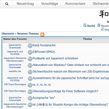
Neueintrag
Vorschläge
Kommentare
Stichworte
W
Suche
Neues
Reg
»
Übersicht
Neueste Themen
Name des Forums
Thema
Japanische
Kanji Aussprache
Grammatik
Japanisch auf
EBPocket (IPAD)
PC/PDA
Japanisch-Deutsche
Postkarte auf Japanisch schreiben
Übersetzungen
Japanische
Akkuratheit von Wadoku? Oder einfach nur schlecht von m
Grammatik
wadoku.de
Stichwortsuche warum ein Maximum von 200 Ergebnisse
Japanisch auf
Auswahlmenü für die japanische Schriftart wird nur auf j
PC/PDA
Off-Topic/Sonstiges
ra, ri, ru, re, ro
Off-Topic/Sonstiges
Übersetzungsanfrage für Freie Software möglich?
Japanische
Aussprache "wo"
Grammatik
Japanisch-Deutsche
Ist 少林拳法 für Shaolin Kempo die richtige Übersetzung?
Übersetzungen