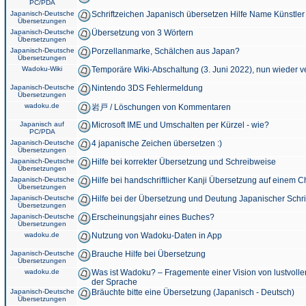
PC/PDA
Japanisch-Deutsche
Schriftzeichen Japanisch übersetzen Hilfe Name Künstler
Übersetzungen
Japanisch-Deutsche
Übersetzung von 3 Wörtern
Übersetzungen
Japanisch-Deutsche
Porzellanmarke, Schälchen aus Japan?
Übersetzungen
Wadoku-Wiki
Temporäre Wiki-Abschaltung (3. Juni 2022), nun wieder v
Japanisch-Deutsche
Nintendo 3DS Fehlermeldung
Übersetzungen
wadoku.de
岩戸 / Löschungen von Kommentaren
Japanisch auf
Microsoft IME und Umschalten per Kürzel - wie?
PC/PDA
Japanisch-Deutsche
4 japanische Zeichen übersetzen :)
Übersetzungen
Japanisch-Deutsche
Hilfe bei korrekter Übersetzung und Schreibweise
Übersetzungen
Japanisch-Deutsche
Hilfe bei handschriftlicher Kanji Übersetzung auf einem 
Übersetzungen
Japanisch-Deutsche
Hilfe bei der Übersetzung und Deutung Japanischer Schri
Übersetzungen
Japanisch-Deutsche
Erscheinungsjahr eines Buches?
Übersetzungen
wadoku.de
Nutzung von Wadoku-Daten in App
Japanisch-Deutsche
Brauche Hilfe bei Übersetzung
Übersetzungen
wadoku.de
Was ist Wadoku? – Fragemente einer Vision von lustvoll
der Sprache
Japanisch-Deutsche
Bräuchte bitte eine Übersetzung (Japanisch - Deutsch)
Übersetzungen