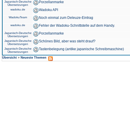
Japanisch-Deutsche
Porzellanmarke
Übersetzungen
wadoku.de
Wadoku API
WadokuTeam
Noch einmal zum Deleuze-Eintrag
wadoku.de
Fehler der Wadoku-Schnittstelle auf dem Handy.
Japanisch-Deutsche
Porzellanmarke
Übersetzungen
Japanisch-Deutsche
Schönes Bild, aber was steht drauf?
Übersetzungen
Japanisch-Deutsche
Tastenbelegung (antike japanische Schreibmaschine)
Übersetzungen
»
Übersicht
Neueste Themen