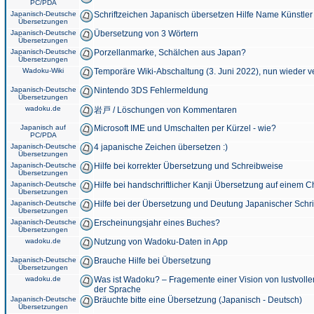
PC/PDA
Japanisch-Deutsche
Schriftzeichen Japanisch übersetzen Hilfe Name Künstler
Übersetzungen
Japanisch-Deutsche
Übersetzung von 3 Wörtern
Übersetzungen
Japanisch-Deutsche
Porzellanmarke, Schälchen aus Japan?
Übersetzungen
Wadoku-Wiki
Temporäre Wiki-Abschaltung (3. Juni 2022), nun wieder v
Japanisch-Deutsche
Nintendo 3DS Fehlermeldung
Übersetzungen
wadoku.de
岩戸 / Löschungen von Kommentaren
Japanisch auf
Microsoft IME und Umschalten per Kürzel - wie?
PC/PDA
Japanisch-Deutsche
4 japanische Zeichen übersetzen :)
Übersetzungen
Japanisch-Deutsche
Hilfe bei korrekter Übersetzung und Schreibweise
Übersetzungen
Japanisch-Deutsche
Hilfe bei handschriftlicher Kanji Übersetzung auf einem 
Übersetzungen
Japanisch-Deutsche
Hilfe bei der Übersetzung und Deutung Japanischer Schri
Übersetzungen
Japanisch-Deutsche
Erscheinungsjahr eines Buches?
Übersetzungen
wadoku.de
Nutzung von Wadoku-Daten in App
Japanisch-Deutsche
Brauche Hilfe bei Übersetzung
Übersetzungen
wadoku.de
Was ist Wadoku? – Fragemente einer Vision von lustvoll
der Sprache
Japanisch-Deutsche
Bräuchte bitte eine Übersetzung (Japanisch - Deutsch)
Übersetzungen