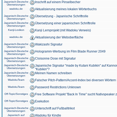
Japanisch-Deutsche
Inschrift auf einem Pinselbecher
Übersetzungen
wadoku.de
Aktualisierung meines lokalen Wörterbuchs
Japanisch-Deutsche
Übersetzung - Japanische Schriftrolle
Übersetzungen
Japanisch-Deutsche
Übersetzung einer japanischen Schriftrolle
Übersetzungen
Kanji-Lexikon
Kanji Lernprojekt (mit Wadoku Verweis)
wadoku.de
Aktualisierung der Weboberfläche
Japanisch-Deutsche
Wakizashi Signatur
Übersetzungen
Japanisch-Deutsche
Hologramm-Werbung im Film Blade Runner 2049
Übersetzungen
Japanisch-Deutsche
Cloisonne Dose mit Signatur
Übersetzungen
Japanisch-Deutsche
Japanische Signatur "made by Kutani Kubikin" auf Kanno
Übersetzungen
"Kubikin"?
Japanisch-Deutsche
Meinen Namen schreiben
Übersetzungen
WadokuTeam
Falscher Pitch-Pattern/Accent-Index bei diversen Wörtern
WadokuTeam
Password Restrictions Unknown
Off-Topic/Sonstiges
Free Software Projekt "Back In Time" sucht Nativspeaker
Off-Topic/Sonstiges
Exekution
Japanisch-Deutsche
Unterschrift auf Fußballtrikot
Übersetzungen
Japanisch auf
Wadoku für Kindle