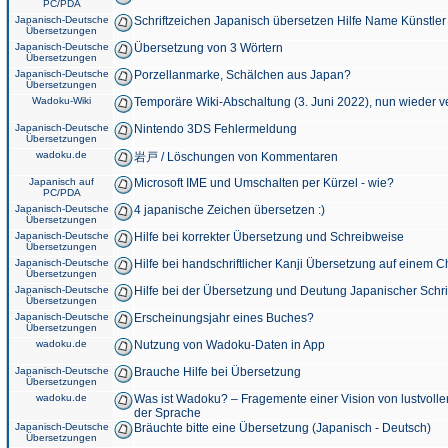
PC/PDA
Japanisch-Deutsche
Schriftzeichen Japanisch übersetzen Hilfe Name Künstler
Übersetzungen
Japanisch-Deutsche
Übersetzung von 3 Wörtern
Übersetzungen
Japanisch-Deutsche
Porzellanmarke, Schälchen aus Japan?
Übersetzungen
Wadoku-Wiki
Temporäre Wiki-Abschaltung (3. Juni 2022), nun wieder v
Japanisch-Deutsche
Nintendo 3DS Fehlermeldung
Übersetzungen
wadoku.de
岩戸 / Löschungen von Kommentaren
Japanisch auf
Microsoft IME und Umschalten per Kürzel - wie?
PC/PDA
Japanisch-Deutsche
4 japanische Zeichen übersetzen :)
Übersetzungen
Japanisch-Deutsche
Hilfe bei korrekter Übersetzung und Schreibweise
Übersetzungen
Japanisch-Deutsche
Hilfe bei handschriftlicher Kanji Übersetzung auf einem 
Übersetzungen
Japanisch-Deutsche
Hilfe bei der Übersetzung und Deutung Japanischer Schri
Übersetzungen
Japanisch-Deutsche
Erscheinungsjahr eines Buches?
Übersetzungen
wadoku.de
Nutzung von Wadoku-Daten in App
Japanisch-Deutsche
Brauche Hilfe bei Übersetzung
Übersetzungen
wadoku.de
Was ist Wadoku? – Fragemente einer Vision von lustvoll
der Sprache
Japanisch-Deutsche
Bräuchte bitte eine Übersetzung (Japanisch - Deutsch)
Übersetzungen