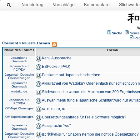
Neueintrag
Vorschläge
Kommentare
Stichworte
W
Suche
Neues
Reg
»
Übersicht
Neueste Themen
Name des Forums
Thema
Japanische
Kanji Aussprache
Grammatik
Japanisch auf
EBPocket (IPAD)
PC/PDA
Japanisch-Deutsche
Postkarte auf Japanisch schreiben
Übersetzungen
Japanische
Akkuratheit von Wadoku? Oder einfach nur schlecht von m
Grammatik
wadoku.de
Stichwortsuche warum ein Maximum von 200 Ergebnisse
Japanisch auf
Auswahlmenü für die japanische Schriftart wird nur auf j
PC/PDA
Off-Topic/Sonstiges
ra, ri, ru, re, ro
Off-Topic/Sonstiges
Übersetzungsanfrage für Freie Software möglich?
Japanische
Aussprache "wo"
Grammatik
Japanisch-Deutsche
Ist 少林拳法 für Shaolin Kempo die richtige Übersetzung?
Übersetzungen