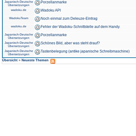
Japanisch-Deutsche
Porzellanmarke
Übersetzungen
wadoku.de
Wadoku API
WadokuTeam
Noch einmal zum Deleuze-Eintrag
wadoku.de
Fehler der Wadoku-Schnittstelle auf dem Handy.
Japanisch-Deutsche
Porzellanmarke
Übersetzungen
Japanisch-Deutsche
Schönes Bild, aber was steht drauf?
Übersetzungen
Japanisch-Deutsche
Tastenbelegung (antike japanische Schreibmaschine)
Übersetzungen
»
Übersicht
Neueste Themen