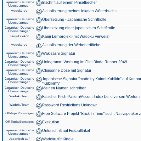
Japanisch-Deutsche
Inschrift auf einem Pinselbecher
Übersetzungen
wadoku.de
Aktualisierung meines lokalen Wörterbuchs
Japanisch-Deutsche
Übersetzung - Japanische Schriftrolle
Übersetzungen
Japanisch-Deutsche
Übersetzung einer japanischen Schriftrolle
Übersetzungen
Kanji-Lexikon
Kanji Lernprojekt (mit Wadoku Verweis)
wadoku.de
Aktualisierung der Weboberfläche
Japanisch-Deutsche
Wakizashi Signatur
Übersetzungen
Japanisch-Deutsche
Hologramm-Werbung im Film Blade Runner 2049
Übersetzungen
Japanisch-Deutsche
Cloisonne Dose mit Signatur
Übersetzungen
Japanisch-Deutsche
Japanische Signatur "made by Kutani Kubikin" auf Kanno
Übersetzungen
"Kubikin"?
Japanisch-Deutsche
Meinen Namen schreiben
Übersetzungen
WadokuTeam
Falscher Pitch-Pattern/Accent-Index bei diversen Wörtern
WadokuTeam
Password Restrictions Unknown
Off-Topic/Sonstiges
Free Software Projekt "Back In Time" sucht Nativspeaker
Off-Topic/Sonstiges
Exekution
Japanisch-Deutsche
Unterschrift auf Fußballtrikot
Übersetzungen
Japanisch auf
Wadoku für Kindle