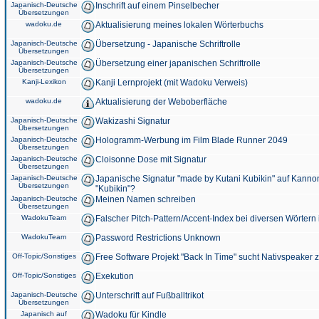
Japanisch-Deutsche
Inschrift auf einem Pinselbecher
Übersetzungen
wadoku.de
Aktualisierung meines lokalen Wörterbuchs
Japanisch-Deutsche
Übersetzung - Japanische Schriftrolle
Übersetzungen
Japanisch-Deutsche
Übersetzung einer japanischen Schriftrolle
Übersetzungen
Kanji-Lexikon
Kanji Lernprojekt (mit Wadoku Verweis)
wadoku.de
Aktualisierung der Weboberfläche
Japanisch-Deutsche
Wakizashi Signatur
Übersetzungen
Japanisch-Deutsche
Hologramm-Werbung im Film Blade Runner 2049
Übersetzungen
Japanisch-Deutsche
Cloisonne Dose mit Signatur
Übersetzungen
Japanisch-Deutsche
Japanische Signatur "made by Kutani Kubikin" auf Kanno
Übersetzungen
"Kubikin"?
Japanisch-Deutsche
Meinen Namen schreiben
Übersetzungen
WadokuTeam
Falscher Pitch-Pattern/Accent-Index bei diversen Wörtern
WadokuTeam
Password Restrictions Unknown
Off-Topic/Sonstiges
Free Software Projekt "Back In Time" sucht Nativspeaker
Off-Topic/Sonstiges
Exekution
Japanisch-Deutsche
Unterschrift auf Fußballtrikot
Übersetzungen
Japanisch auf
Wadoku für Kindle