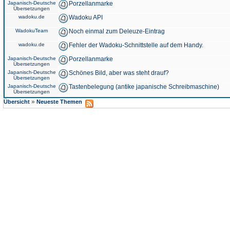
Japanisch-Deutsche
Porzellanmarke
Übersetzungen
wadoku.de
Wadoku API
WadokuTeam
Noch einmal zum Deleuze-Eintrag
wadoku.de
Fehler der Wadoku-Schnittstelle auf dem Handy.
Japanisch-Deutsche
Porzellanmarke
Übersetzungen
Japanisch-Deutsche
Schönes Bild, aber was steht drauf?
Übersetzungen
Japanisch-Deutsche
Tastenbelegung (antike japanische Schreibmaschine)
Übersetzungen
»
Übersicht
Neueste Themen