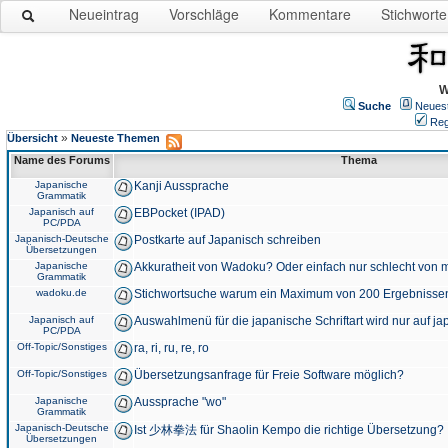
Neueintrag
Vorschläge
Kommentare
Stichworte
W
Suche
Neues
Reg
»
Übersicht
Neueste Themen
Name des Forums
Thema
Japanische
Kanji Aussprache
Grammatik
Japanisch auf
EBPocket (IPAD)
PC/PDA
Japanisch-Deutsche
Postkarte auf Japanisch schreiben
Übersetzungen
Japanische
Akkuratheit von Wadoku? Oder einfach nur schlecht von m
Grammatik
wadoku.de
Stichwortsuche warum ein Maximum von 200 Ergebnisse
Japanisch auf
Auswahlmenü für die japanische Schriftart wird nur auf j
PC/PDA
Off-Topic/Sonstiges
ra, ri, ru, re, ro
Off-Topic/Sonstiges
Übersetzungsanfrage für Freie Software möglich?
Japanische
Aussprache "wo"
Grammatik
Japanisch-Deutsche
Ist 少林拳法 für Shaolin Kempo die richtige Übersetzung?
Übersetzungen