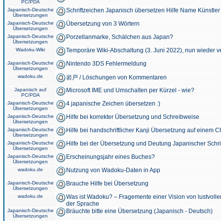
PC/PDA
Japanisch-Deutsche
Schriftzeichen Japanisch übersetzen Hilfe Name Künstler
Übersetzungen
Japanisch-Deutsche
Übersetzung von 3 Wörtern
Übersetzungen
Japanisch-Deutsche
Porzellanmarke, Schälchen aus Japan?
Übersetzungen
Wadoku-Wiki
Temporäre Wiki-Abschaltung (3. Juni 2022), nun wieder v
Japanisch-Deutsche
Nintendo 3DS Fehlermeldung
Übersetzungen
wadoku.de
岩戸 / Löschungen von Kommentaren
Japanisch auf
Microsoft IME und Umschalten per Kürzel - wie?
PC/PDA
Japanisch-Deutsche
4 japanische Zeichen übersetzen :)
Übersetzungen
Japanisch-Deutsche
Hilfe bei korrekter Übersetzung und Schreibweise
Übersetzungen
Japanisch-Deutsche
Hilfe bei handschriftlicher Kanji Übersetzung auf einem 
Übersetzungen
Japanisch-Deutsche
Hilfe bei der Übersetzung und Deutung Japanischer Schri
Übersetzungen
Japanisch-Deutsche
Erscheinungsjahr eines Buches?
Übersetzungen
wadoku.de
Nutzung von Wadoku-Daten in App
Japanisch-Deutsche
Brauche Hilfe bei Übersetzung
Übersetzungen
wadoku.de
Was ist Wadoku? – Fragemente einer Vision von lustvoll
der Sprache
Japanisch-Deutsche
Bräuchte bitte eine Übersetzung (Japanisch - Deutsch)
Übersetzungen