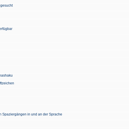
 gesucht
erfügbar
Chashaku
ftzeichen
en Spaziergängen in und an der Sprache