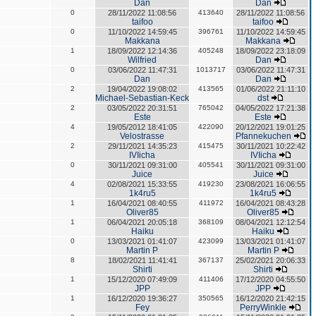
Dan
Dan
0
28/11/2022 11:08:56
413640
28/11/2022 11:08:56
taifoo
taifoo
0
11/10/2022 14:59:45
396761
11/10/2022 14:59:45
Makkana
Makkana
1
18/09/2022 12:14:36
405248
18/09/2022 23:18:09
Wilfried
Dan
0
03/06/2022 11:47:31
1013717
03/06/2022 11:47:31
Dan
Dan
2
19/04/2022 19:08:02
413565
01/06/2022 21:11:10
Michael-Sebastian-Keck
dst
2
03/05/2022 20:31:51
765042
04/05/2022 17:21:38
Este
Este
4
19/05/2012 18:41:05
422090
20/12/2021 19:01:25
Velostrasse
Pfannekuchen
2
29/11/2021 14:35:23
415475
30/11/2021 10:22:42
IVIicha
IVIicha
0
30/11/2021 09:31:00
405541
30/11/2021 09:31:00
Juice
Juice
4
02/08/2021 15:33:55
419230
23/08/2021 16:06:55
1k4ru5
1k4ru5
1
16/04/2021 08:40:55
411972
16/04/2021 08:43:28
Oliver85
Oliver85
1
06/04/2021 20:05:18
368109
08/04/2021 12:12:54
Haiku
Haiku
0
13/03/2021 01:41:07
423099
13/03/2021 01:41:07
Martin P
Martin P
8
18/02/2021 11:41:41
367137
25/02/2021 20:06:33
Shirti
Shirti
1
15/12/2020 07:49:09
411406
17/12/2020 04:55:50
JPP
JPP
1
16/12/2020 19:36:27
350565
16/12/2020 21:42:15
Fey
PerryWinkle