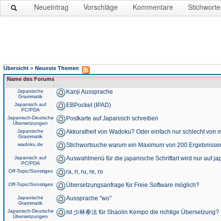
Neueintrag
Vorschläge
Kommentare
Stichworte
»
Übersicht
Neueste Themen
Name des Forums
Japanische
Kanji Aussprache
Grammatik
Japanisch auf
EBPocket (IPAD)
PC/PDA
Japanisch-Deutsche
Postkarte auf Japanisch schreiben
Übersetzungen
Japanische
Akkuratheit von Wadoku? Oder einfach nur schlecht von m
Grammatik
wadoku.de
Stichwortsuche warum ein Maximum von 200 Ergebnisse
Japanisch auf
Auswahlmenü für die japanische Schriftart wird nur auf j
PC/PDA
Off-Topic/Sonstiges
ra, ri, ru, re, ro
Off-Topic/Sonstiges
Übersetzungsanfrage für Freie Software möglich?
Japanische
Aussprache "wo"
Grammatik
Japanisch-Deutsche
Ist 少林拳法 für Shaolin Kempo die richtige Übersetzung?
Übersetzungen