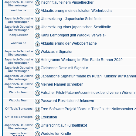
Japanisch-Deutsche
Inschrift auf einem Pinselbecher
Übersetzungen
wadoku.de
Aktualisierung meines lokalen Wörterbuchs
Japanisch-Deutsche
Übersetzung - Japanische Schriftrolle
Übersetzungen
Japanisch-Deutsche
Übersetzung einer japanischen Schriftrolle
Übersetzungen
Kanji-Lexikon
Kanji Lernprojekt (mit Wadoku Verweis)
wadoku.de
Aktualisierung der Weboberfläche
Japanisch-Deutsche
Wakizashi Signatur
Übersetzungen
Japanisch-Deutsche
Hologramm-Werbung im Film Blade Runner 2049
Übersetzungen
Japanisch-Deutsche
Cloisonne Dose mit Signatur
Übersetzungen
Japanisch-Deutsche
Japanische Signatur "made by Kutani Kubikin" auf Kanno
Übersetzungen
Japanisch-Deutsche
Meinen Namen schreiben
Übersetzungen
WadokuTeam
Falscher Pitch-Pattern/Accent-Index bei diversen Wörtern
WadokuTeam
Password Restrictions Unknown
Off-Topic/Sonstiges
Free Software Projekt "Back In Time" sucht Nativspeaker
Off-Topic/Sonstiges
Exekution
Japanisch-Deutsche
Unterschrift auf Fußballtrikot
Übersetzungen
Japanisch auf
Wadoku für Kindle