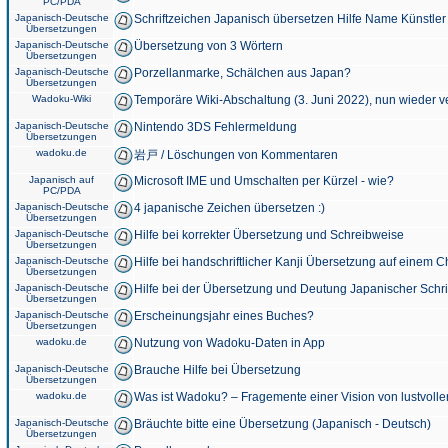
PC/PDA
Japanisch-Deutsche
Schriftzeichen Japanisch übersetzen Hilfe Name Künstler
Übersetzungen
Japanisch-Deutsche
Übersetzung von 3 Wörtern
Übersetzungen
Japanisch-Deutsche
Porzellanmarke, Schälchen aus Japan?
Übersetzungen
Wadoku-Wiki
Temporäre Wiki-Abschaltung (3. Juni 2022), nun wieder v
Japanisch-Deutsche
Nintendo 3DS Fehlermeldung
Übersetzungen
wadoku.de
岩戸 / Löschungen von Kommentaren
Japanisch auf
Microsoft IME und Umschalten per Kürzel - wie?
PC/PDA
Japanisch-Deutsche
4 japanische Zeichen übersetzen :)
Übersetzungen
Japanisch-Deutsche
Hilfe bei korrekter Übersetzung und Schreibweise
Übersetzungen
Japanisch-Deutsche
Hilfe bei handschriftlicher Kanji Übersetzung auf einem 
Übersetzungen
Japanisch-Deutsche
Hilfe bei der Übersetzung und Deutung Japanischer Schri
Übersetzungen
Japanisch-Deutsche
Erscheinungsjahr eines Buches?
Übersetzungen
wadoku.de
Nutzung von Wadoku-Daten in App
Japanisch-Deutsche
Brauche Hilfe bei Übersetzung
Übersetzungen
wadoku.de
Was ist Wadoku? – Fragemente einer Vision von lustvoll
Japanisch-Deutsche
Bräuchte bitte eine Übersetzung (Japanisch - Deutsch)
Übersetzungen