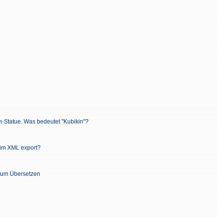
n-Statue. Was bedeutet "Kubikin"?
 im XML export?
 zum Übersetzen