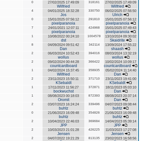
0
27/02/2025 17:49:09
318161
27/02/2025 17:49:09
Wilfried
Wilfried
4
04/01/2025 18:32:28
330750
06/02/2025 07:56:50
Jos
Ulrich
0
15/01/2025 07:56:12
291810
15/01/2025 07:56:12
pixelparanoia
pixelparanoia
7
24/01/2021 12:07:11
424968
15/01/2025 07:49:43
pixelparanoia
pixelparanoia
1
10/08/2022 00:24:10
1004578
13/10/2024 09:30:02
dst
Skaidrite
8
04/09/2024 09:51:42
342114
13/09/2024 17:55:22
Dan
shaash
2
06/03/2024 10:52:43
394016
08/03/2024 13:32:19
wollus
wollus
2
09/02/2024 00:44:28
366422
10/02/2024 10:09:17
countcardboard
countcardboard
1
04/02/2024 15:37:45
358935
05/02/2024 11:14:40
Wilfried
Dan
2
23/11/2023 15:50:11
371710
23/11/2023 19:41:00
KSebaldt
KSebaldt
1
17/11/2023 11:56:27
372871
18/11/2023 05:03:10
bockwuchst
Dan
1
08/08/2023 00:18:03
872393
08/08/2023 20:37:14
Oromit
Dan
2
03/07/2023 16:24:24
339496
04/07/2023 09:08:44
buhtz
buhtz
0
21/06/2023 16:09:48
354826
21/06/2023 16:09:48
buhtz
buhtz
2
10/04/2023 22:46:03
369684
14/04/2023 05:39:14
JPP
JPP
2
10/03/2023 21:01:28
426225
11/03/2023 17:27:08
Jensen
Jensen
2
04/07/2022 19:21:29
813135
23/02/2023 16:58:56