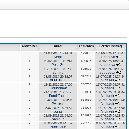
Antworten
Autor
Ansichten
Letzter Beitrag
8
11/08/2018 15:14:31
499988
12/10/2025 17:36:07
Kequ
suboceva
1
19/02/2018 10:52:47
489686
13/09/2025 18:23:41
PeterGe
suboceva
2
12/10/2022 13:01:38
635682
12/09/2025 20:06:51
Sumire
suboceva
3
03/05/2014 20:32:07
280511
18/07/2025 08:24:44
XLM_KCD
Michaelr
2
19/11/2020 21:37:08
666708
17/07/2025 08:57:31
Floriboman
Michaelr
1
21/10/2018 15:55:53
301954
16/07/2025 09:31:04
Ferdi Fuchs
Michaelr
2
02/08/2018 18:38:07
514618
15/07/2025 10:16:50
Pytroxis
Michaelr
5
03/07/2023 16:26:34
514554
14/07/2025 08:45:00
buhtz
Michaelr
3
01/09/2019 21:38:35
731672
12/07/2025 09:22:53
b4mbus
Michaelr
2
18/06/2019 08:41:52
275142
08/07/2025 08:56:19
Budo1208
Michaelr