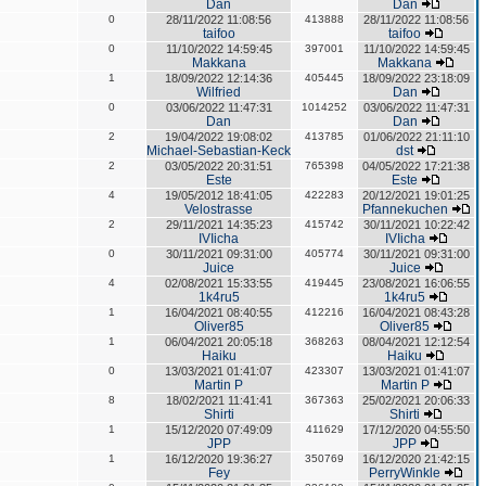
Dan
Dan
0
28/11/2022 11:08:56
413888
28/11/2022 11:08:56
taifoo
taifoo
0
11/10/2022 14:59:45
397001
11/10/2022 14:59:45
Makkana
Makkana
1
18/09/2022 12:14:36
405445
18/09/2022 23:18:09
Wilfried
Dan
0
03/06/2022 11:47:31
1014252
03/06/2022 11:47:31
Dan
Dan
2
19/04/2022 19:08:02
413785
01/06/2022 21:11:10
Michael-Sebastian-Keck
dst
2
03/05/2022 20:31:51
765398
04/05/2022 17:21:38
Este
Este
4
19/05/2012 18:41:05
422283
20/12/2021 19:01:25
Velostrasse
Pfannekuchen
2
29/11/2021 14:35:23
415742
30/11/2021 10:22:42
IVIicha
IVIicha
0
30/11/2021 09:31:00
405774
30/11/2021 09:31:00
Juice
Juice
4
02/08/2021 15:33:55
419445
23/08/2021 16:06:55
1k4ru5
1k4ru5
1
16/04/2021 08:40:55
412216
16/04/2021 08:43:28
Oliver85
Oliver85
1
06/04/2021 20:05:18
368263
08/04/2021 12:12:54
Haiku
Haiku
0
13/03/2021 01:41:07
423307
13/03/2021 01:41:07
Martin P
Martin P
8
18/02/2021 11:41:41
367363
25/02/2021 20:06:33
Shirti
Shirti
1
15/12/2020 07:49:09
411629
17/12/2020 04:55:50
JPP
JPP
1
16/12/2020 19:36:27
350769
16/12/2020 21:42:15
Fey
PerryWinkle