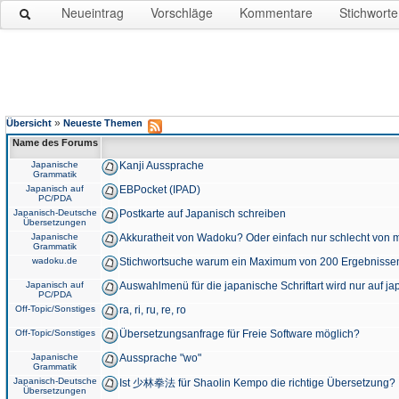
Neueintrag
Vorschläge
Kommentare
Stichworte
»
Übersicht
Neueste Themen
Name des Forums
Japanische
Kanji Aussprache
Grammatik
Japanisch auf
EBPocket (IPAD)
PC/PDA
Japanisch-Deutsche
Postkarte auf Japanisch schreiben
Übersetzungen
Japanische
Akkuratheit von Wadoku? Oder einfach nur schlecht von m
Grammatik
wadoku.de
Stichwortsuche warum ein Maximum von 200 Ergebnisse
Japanisch auf
Auswahlmenü für die japanische Schriftart wird nur auf j
PC/PDA
Off-Topic/Sonstiges
ra, ri, ru, re, ro
Off-Topic/Sonstiges
Übersetzungsanfrage für Freie Software möglich?
Japanische
Aussprache "wo"
Grammatik
Japanisch-Deutsche
Ist 少林拳法 für Shaolin Kempo die richtige Übersetzung?
Übersetzungen