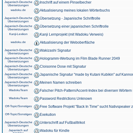
Japanisch-Deutsche
Inschrift auf einem Pinselbecher
Übersetzungen
wadoku.de
Aktualisierung meines lokalen Wörterbuchs
Japanisch-Deutsche
Übersetzung - Japanische Schriftrolle
Übersetzungen
Japanisch-Deutsche
Übersetzung einer japanischen Schriftrolle
Übersetzungen
Kanji-Lexikon
Kanji Lernprojekt (mit Wadoku Verweis)
wadoku.de
Aktualisierung der Weboberfläche
Japanisch-Deutsche
Wakizashi Signatur
Übersetzungen
Japanisch-Deutsche
Hologramm-Werbung im Film Blade Runner 2049
Übersetzungen
Japanisch-Deutsche
Cloisonne Dose mit Signatur
Übersetzungen
Japanisch-Deutsche
Japanische Signatur "made by Kutani Kubikin" auf Kanno
Übersetzungen
Japanisch-Deutsche
Meinen Namen schreiben
Übersetzungen
WadokuTeam
Falscher Pitch-Pattern/Accent-Index bei diversen Wörtern
WadokuTeam
Password Restrictions Unknown
Off-Topic/Sonstiges
Free Software Projekt "Back In Time" sucht Nativspeaker
Off-Topic/Sonstiges
Exekution
Japanisch-Deutsche
Unterschrift auf Fußballtrikot
Übersetzungen
Japanisch auf
Wadoku für Kindle