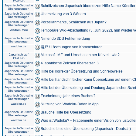
PC/PDA
Japanisch-Deutsche
Schriftzeichen Japanisch übersetzen Hilfe Name Künstler
Übersetzungen
Japanisch-Deutsche
Übersetzung von 3 Wörtern
Übersetzungen
Japanisch-Deutsche
Porzellanmarke, Schälchen aus Japan?
Übersetzungen
Wadoku-Wiki
Temporäre Wiki-Abschaltung (3. Juni 2022), nun wieder v
Japanisch-Deutsche
Nintendo 3DS Fehlermeldung
Übersetzungen
wadoku.de
岩戸 / Löschungen von Kommentaren
Japanisch auf
Microsoft IME und Umschalten per Kürzel - wie?
PC/PDA
Japanisch-Deutsche
4 japanische Zeichen übersetzen :)
Übersetzungen
Japanisch-Deutsche
Hilfe bei korrekter Übersetzung und Schreibweise
Übersetzungen
Japanisch-Deutsche
Hilfe bei handschriftlicher Kanji Übersetzung auf einem 
Übersetzungen
Japanisch-Deutsche
Hilfe bei der Übersetzung und Deutung Japanischer Schri
Übersetzungen
Japanisch-Deutsche
Erscheinungsjahr eines Buches?
Übersetzungen
wadoku.de
Nutzung von Wadoku-Daten in App
Japanisch-Deutsche
Brauche Hilfe bei Übersetzung
Übersetzungen
wadoku.de
Was ist Wadoku? – Fragemente einer Vision von lustvoll
Japanisch-Deutsche
Bräuchte bitte eine Übersetzung (Japanisch - Deutsch)
Übersetzungen