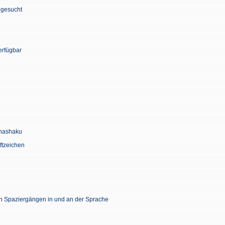
 gesucht
erfügbar
Chashaku
ftzeichen
en Spaziergängen in und an der Sprache