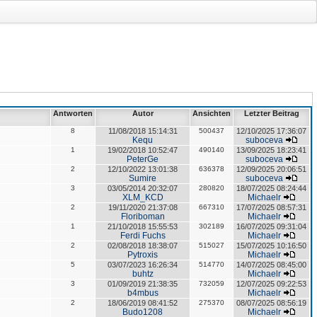
Antworten
Autor
Ansichten
Letzter Beitrag
8
11/08/2018 15:14:31
500437
12/10/2025 17:36:07
Kequ
suboceva
1
19/02/2018 10:52:47
490140
13/09/2025 18:23:41
PeterGe
suboceva
2
12/10/2022 13:01:38
636378
12/09/2025 20:06:51
Sumire
suboceva
3
03/05/2014 20:32:07
280820
18/07/2025 08:24:44
XLM_KCD
Michaelr
2
19/11/2020 21:37:08
667310
17/07/2025 08:57:31
Floriboman
Michaelr
1
21/10/2018 15:55:53
302189
16/07/2025 09:31:04
Ferdi Fuchs
Michaelr
2
02/08/2018 18:38:07
515027
15/07/2025 10:16:50
Pytroxis
Michaelr
5
03/07/2023 16:26:34
514770
14/07/2025 08:45:00
buhtz
Michaelr
3
01/09/2019 21:38:35
732059
12/07/2025 09:22:53
b4mbus
Michaelr
2
18/06/2019 08:41:52
275370
08/07/2025 08:56:19
Budo1208
Michaelr