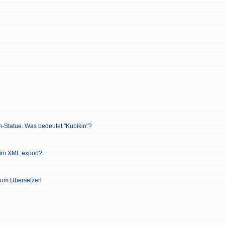
n-Statue. Was bedeutet "Kubikin"?
 im XML export?
 zum Übersetzen