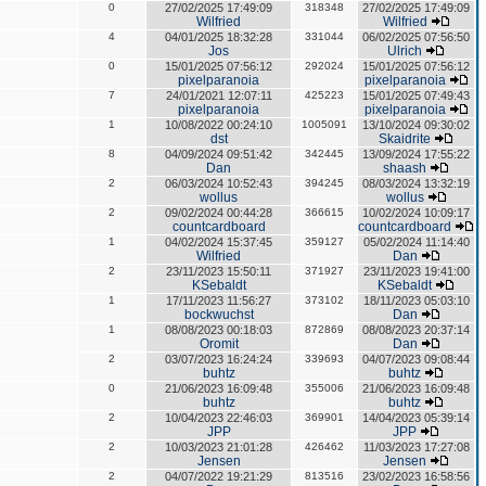
0
27/02/2025 17:49:09
318348
27/02/2025 17:49:09
Wilfried
Wilfried
4
04/01/2025 18:32:28
331044
06/02/2025 07:56:50
Jos
Ulrich
0
15/01/2025 07:56:12
292024
15/01/2025 07:56:12
pixelparanoia
pixelparanoia
7
24/01/2021 12:07:11
425223
15/01/2025 07:49:43
pixelparanoia
pixelparanoia
1
10/08/2022 00:24:10
1005091
13/10/2024 09:30:02
dst
Skaidrite
8
04/09/2024 09:51:42
342445
13/09/2024 17:55:22
Dan
shaash
2
06/03/2024 10:52:43
394245
08/03/2024 13:32:19
wollus
wollus
2
09/02/2024 00:44:28
366615
10/02/2024 10:09:17
countcardboard
countcardboard
1
04/02/2024 15:37:45
359127
05/02/2024 11:14:40
Wilfried
Dan
2
23/11/2023 15:50:11
371927
23/11/2023 19:41:00
KSebaldt
KSebaldt
1
17/11/2023 11:56:27
373102
18/11/2023 05:03:10
bockwuchst
Dan
1
08/08/2023 00:18:03
872869
08/08/2023 20:37:14
Oromit
Dan
2
03/07/2023 16:24:24
339693
04/07/2023 09:08:44
buhtz
buhtz
0
21/06/2023 16:09:48
355006
21/06/2023 16:09:48
buhtz
buhtz
2
10/04/2023 22:46:03
369901
14/04/2023 05:39:14
JPP
JPP
2
10/03/2023 21:01:28
426462
11/03/2023 17:27:08
Jensen
Jensen
2
04/07/2022 19:21:29
813516
23/02/2023 16:58:56