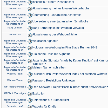
Japanisch-Deutsche
Inschrift auf einem Pinselbecher
Übersetzungen
wadoku.de
Aktualisierung meines lokalen Wörterbuchs
Japanisch-Deutsche
Übersetzung - Japanische Schriftrolle
Übersetzungen
Japanisch-Deutsche
Übersetzung einer japanischen Schriftrolle
Übersetzungen
Kanji-Lexikon
Kanji Lernprojekt (mit Wadoku Verweis)
wadoku.de
Aktualisierung der Weboberfläche
Japanisch-Deutsche
Wakizashi Signatur
Übersetzungen
Japanisch-Deutsche
Hologramm-Werbung im Film Blade Runner 2049
Übersetzungen
Japanisch-Deutsche
Cloisonne Dose mit Signatur
Übersetzungen
Japanisch-Deutsche
Japanische Signatur "made by Kutani Kubikin" auf Kanno
Übersetzungen
"Kubikin"?
Japanisch-Deutsche
Meinen Namen schreiben
Übersetzungen
WadokuTeam
Falscher Pitch-Pattern/Accent-Index bei diversen Wörtern
WadokuTeam
Password Restrictions Unknown
Off-Topic/Sonstiges
Free Software Projekt "Back In Time" sucht Nativspeaker
Off-Topic/Sonstiges
Exekution
Japanisch-Deutsche
Unterschrift auf Fußballtrikot
Übersetzungen
Japanisch auf
Wadoku für Kindle