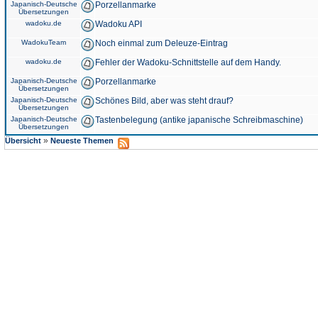
Japanisch-Deutsche
Porzellanmarke
Übersetzungen
wadoku.de
Wadoku API
WadokuTeam
Noch einmal zum Deleuze-Eintrag
wadoku.de
Fehler der Wadoku-Schnittstelle auf dem Handy.
Japanisch-Deutsche
Porzellanmarke
Übersetzungen
Japanisch-Deutsche
Schönes Bild, aber was steht drauf?
Übersetzungen
Japanisch-Deutsche
Tastenbelegung (antike japanische Schreibmaschine)
Übersetzungen
»
Übersicht
Neueste Themen