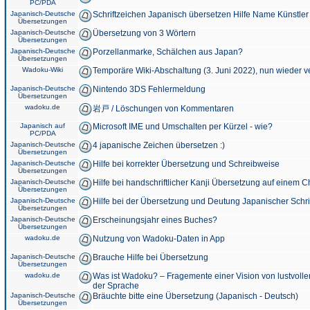
PC/PDA
Japanisch-Deutsche
Schriftzeichen Japanisch übersetzen Hilfe Name Künstler
Übersetzungen
Japanisch-Deutsche
Übersetzung von 3 Wörtern
Übersetzungen
Japanisch-Deutsche
Porzellanmarke, Schälchen aus Japan?
Übersetzungen
Wadoku-Wiki
Temporäre Wiki-Abschaltung (3. Juni 2022), nun wieder v
Japanisch-Deutsche
Nintendo 3DS Fehlermeldung
Übersetzungen
wadoku.de
岩戸 / Löschungen von Kommentaren
Japanisch auf
Microsoft IME und Umschalten per Kürzel - wie?
PC/PDA
Japanisch-Deutsche
4 japanische Zeichen übersetzen :)
Übersetzungen
Japanisch-Deutsche
Hilfe bei korrekter Übersetzung und Schreibweise
Übersetzungen
Japanisch-Deutsche
Hilfe bei handschriftlicher Kanji Übersetzung auf einem 
Übersetzungen
Japanisch-Deutsche
Hilfe bei der Übersetzung und Deutung Japanischer Schri
Übersetzungen
Japanisch-Deutsche
Erscheinungsjahr eines Buches?
Übersetzungen
wadoku.de
Nutzung von Wadoku-Daten in App
Japanisch-Deutsche
Brauche Hilfe bei Übersetzung
Übersetzungen
wadoku.de
Was ist Wadoku? – Fragemente einer Vision von lustvoll
der Sprache
Japanisch-Deutsche
Bräuchte bitte eine Übersetzung (Japanisch - Deutsch)
Übersetzungen