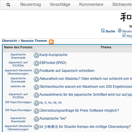
Neueintrag
Vorschläge
Kommentare
Stichworte
W
Suche
Neues
Reg
»
Übersicht
Neueste Themen
Name des Forums
Thema
Japanische
Kanji Aussprache
Grammatik
Japanisch auf
EBPocket (IPAD)
PC/PDA
Japanisch-Deutsche
Postkarte auf Japanisch schreiben
Übersetzungen
Japanische
Akkuratheit von Wadoku? Oder einfach nur schlecht von m
Grammatik
wadoku.de
Stichwortsuche warum ein Maximum von 200 Ergebnisse
Japanisch auf
Auswahlmenü für die japanische Schriftart wird nur auf j
PC/PDA
Off-Topic/Sonstiges
ra, ri, ru, re, ro
Off-Topic/Sonstiges
Übersetzungsanfrage für Freie Software möglich?
Japanische
Aussprache "wo"
Grammatik
Japanisch-Deutsche
Ist 少林拳法 für Shaolin Kempo die richtige Übersetzung?
Übersetzungen