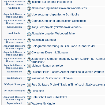
Japanisch-Deutsche
Inschrift auf einem Pinselbecher
Übersetzungen
wadoku.de
Aktualisierung meines lokalen Wörterbuchs
Japanisch-Deutsche
Übersetzung - Japanische Schriftrolle
Übersetzungen
Japanisch-Deutsche
Übersetzung einer japanischen Schriftrolle
Übersetzungen
Kanji-Lexikon
Kanji Lernprojekt (mit Wadoku Verweis)
wadoku.de
Aktualisierung der Weboberfläche
Japanisch-Deutsche
Wakizashi Signatur
Übersetzungen
Japanisch-Deutsche
Hologramm-Werbung im Film Blade Runner 2049
Übersetzungen
Japanisch-Deutsche
Cloisonne Dose mit Signatur
Übersetzungen
Japanisch-Deutsche
Japanische Signatur "made by Kutani Kubikin" auf Kanno
Übersetzungen
"Kubikin"?
Japanisch-Deutsche
Meinen Namen schreiben
Übersetzungen
WadokuTeam
Falscher Pitch-Pattern/Accent-Index bei diversen Wörtern
WadokuTeam
Password Restrictions Unknown
Off-Topic/Sonstiges
Free Software Projekt "Back In Time" sucht Nativspeaker
Off-Topic/Sonstiges
Exekution
Japanisch-Deutsche
Unterschrift auf Fußballtrikot
Übersetzungen
Japanisch auf
Wadoku für Kindle