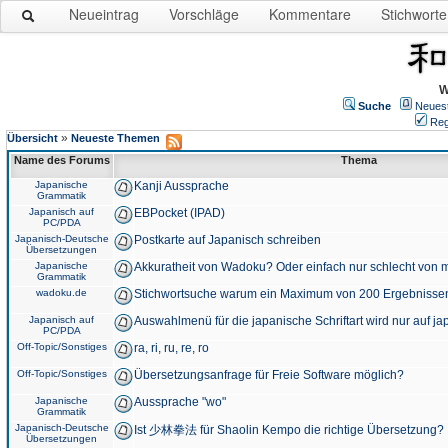
Neueintrag
Vorschläge
Kommentare
Stichworte
W
Suche
Neues
Reg
»
Übersicht
Neueste Themen
Name des Forums
Thema
Japanische
Kanji Aussprache
Grammatik
Japanisch auf
EBPocket (IPAD)
PC/PDA
Japanisch-Deutsche
Postkarte auf Japanisch schreiben
Übersetzungen
Japanische
Akkuratheit von Wadoku? Oder einfach nur schlecht von m
Grammatik
wadoku.de
Stichwortsuche warum ein Maximum von 200 Ergebnisse
Japanisch auf
Auswahlmenü für die japanische Schriftart wird nur auf j
PC/PDA
Off-Topic/Sonstiges
ra, ri, ru, re, ro
Off-Topic/Sonstiges
Übersetzungsanfrage für Freie Software möglich?
Japanische
Aussprache "wo"
Grammatik
Japanisch-Deutsche
Ist 少林拳法 für Shaolin Kempo die richtige Übersetzung?
Übersetzungen