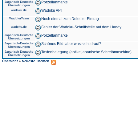
Japanisch-Deutsche
Porzellanmarke
Übersetzungen
wadoku.de
Wadoku API
WadokuTeam
Noch einmal zum Deleuze-Eintrag
wadoku.de
Fehler der Wadoku-Schnittstelle auf dem Handy.
Japanisch-Deutsche
Porzellanmarke
Übersetzungen
Japanisch-Deutsche
Schönes Bild, aber was steht drauf?
Übersetzungen
Japanisch-Deutsche
Tastenbelegung (antike japanische Schreibmaschine)
Übersetzungen
»
Übersicht
Neueste Themen