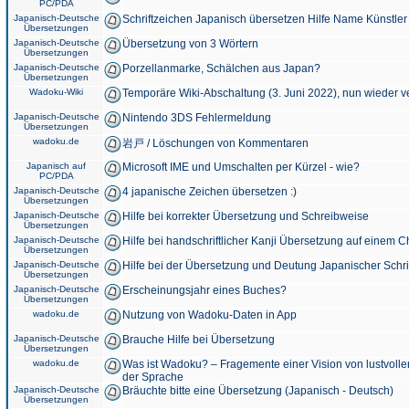
PC/PDA
Japanisch-Deutsche
Schriftzeichen Japanisch übersetzen Hilfe Name Künstler
Übersetzungen
Japanisch-Deutsche
Übersetzung von 3 Wörtern
Übersetzungen
Japanisch-Deutsche
Porzellanmarke, Schälchen aus Japan?
Übersetzungen
Wadoku-Wiki
Temporäre Wiki-Abschaltung (3. Juni 2022), nun wieder v
Japanisch-Deutsche
Nintendo 3DS Fehlermeldung
Übersetzungen
wadoku.de
岩戸 / Löschungen von Kommentaren
Japanisch auf
Microsoft IME und Umschalten per Kürzel - wie?
PC/PDA
Japanisch-Deutsche
4 japanische Zeichen übersetzen :)
Übersetzungen
Japanisch-Deutsche
Hilfe bei korrekter Übersetzung und Schreibweise
Übersetzungen
Japanisch-Deutsche
Hilfe bei handschriftlicher Kanji Übersetzung auf einem 
Übersetzungen
Japanisch-Deutsche
Hilfe bei der Übersetzung und Deutung Japanischer Schri
Übersetzungen
Japanisch-Deutsche
Erscheinungsjahr eines Buches?
Übersetzungen
wadoku.de
Nutzung von Wadoku-Daten in App
Japanisch-Deutsche
Brauche Hilfe bei Übersetzung
Übersetzungen
wadoku.de
Was ist Wadoku? – Fragemente einer Vision von lustvoll
der Sprache
Japanisch-Deutsche
Bräuchte bitte eine Übersetzung (Japanisch - Deutsch)
Übersetzungen