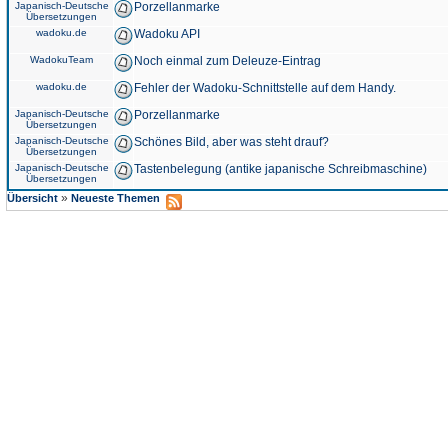
Japanisch-Deutsche
Porzellanmarke
Übersetzungen
wadoku.de
Wadoku API
WadokuTeam
Noch einmal zum Deleuze-Eintrag
wadoku.de
Fehler der Wadoku-Schnittstelle auf dem Handy.
Japanisch-Deutsche
Porzellanmarke
Übersetzungen
Japanisch-Deutsche
Schönes Bild, aber was steht drauf?
Übersetzungen
Japanisch-Deutsche
Tastenbelegung (antike japanische Schreibmaschine)
Übersetzungen
»
Übersicht
Neueste Themen