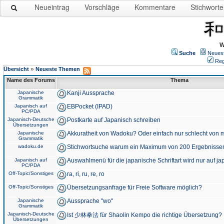
Neueintrag
Vorschläge
Kommentare
Stichworte
W
Suche
Neues
Reg
»
Übersicht
Neueste Themen
Name des Forums
Thema
Japanische
Kanji Aussprache
Grammatik
Japanisch auf
EBPocket (IPAD)
PC/PDA
Japanisch-Deutsche
Postkarte auf Japanisch schreiben
Übersetzungen
Japanische
Akkuratheit von Wadoku? Oder einfach nur schlecht von m
Grammatik
wadoku.de
Stichwortsuche warum ein Maximum von 200 Ergebnisse
Japanisch auf
Auswahlmenü für die japanische Schriftart wird nur auf j
PC/PDA
Off-Topic/Sonstiges
ra, ri, ru, re, ro
Off-Topic/Sonstiges
Übersetzungsanfrage für Freie Software möglich?
Japanische
Aussprache "wo"
Grammatik
Japanisch-Deutsche
Ist 少林拳法 für Shaolin Kempo die richtige Übersetzung?
Übersetzungen