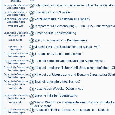
PC/PDA
Japanisch-Deutsche
Schriftzeichen Japanisch übersetzen Hilfe Name Künstler
Übersetzungen
Japanisch-Deutsche
Übersetzung von 3 Wörtern
Übersetzungen
Japanisch-Deutsche
Porzellanmarke, Schälchen aus Japan?
Übersetzungen
Wadoku-Wiki
Temporäre Wiki-Abschaltung (3. Juni 2022), nun wieder v
Japanisch-Deutsche
Nintendo 3DS Fehlermeldung
Übersetzungen
wadoku.de
岩戸 / Löschungen von Kommentaren
Japanisch auf
Microsoft IME und Umschalten per Kürzel - wie?
PC/PDA
Japanisch-Deutsche
4 japanische Zeichen übersetzen :)
Übersetzungen
Japanisch-Deutsche
Hilfe bei korrekter Übersetzung und Schreibweise
Übersetzungen
Japanisch-Deutsche
Hilfe bei handschriftlicher Kanji Übersetzung auf einem 
Übersetzungen
Japanisch-Deutsche
Hilfe bei der Übersetzung und Deutung Japanischer Schri
Übersetzungen
Japanisch-Deutsche
Erscheinungsjahr eines Buches?
Übersetzungen
wadoku.de
Nutzung von Wadoku-Daten in App
Japanisch-Deutsche
Brauche Hilfe bei Übersetzung
Übersetzungen
wadoku.de
Was ist Wadoku? – Fragemente einer Vision von lustvoll
der Sprache
Japanisch-Deutsche
Bräuchte bitte eine Übersetzung (Japanisch - Deutsch)
Übersetzungen