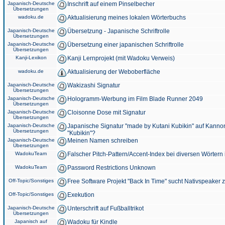
Japanisch-Deutsche
Inschrift auf einem Pinselbecher
Übersetzungen
wadoku.de
Aktualisierung meines lokalen Wörterbuchs
Japanisch-Deutsche
Übersetzung - Japanische Schriftrolle
Übersetzungen
Japanisch-Deutsche
Übersetzung einer japanischen Schriftrolle
Übersetzungen
Kanji-Lexikon
Kanji Lernprojekt (mit Wadoku Verweis)
wadoku.de
Aktualisierung der Weboberfläche
Japanisch-Deutsche
Wakizashi Signatur
Übersetzungen
Japanisch-Deutsche
Hologramm-Werbung im Film Blade Runner 2049
Übersetzungen
Japanisch-Deutsche
Cloisonne Dose mit Signatur
Übersetzungen
Japanisch-Deutsche
Japanische Signatur "made by Kutani Kubikin" auf Kanno
Übersetzungen
"Kubikin"?
Japanisch-Deutsche
Meinen Namen schreiben
Übersetzungen
WadokuTeam
Falscher Pitch-Pattern/Accent-Index bei diversen Wörtern
WadokuTeam
Password Restrictions Unknown
Off-Topic/Sonstiges
Free Software Projekt "Back In Time" sucht Nativspeaker
Off-Topic/Sonstiges
Exekution
Japanisch-Deutsche
Unterschrift auf Fußballtrikot
Übersetzungen
Japanisch auf
Wadoku für Kindle