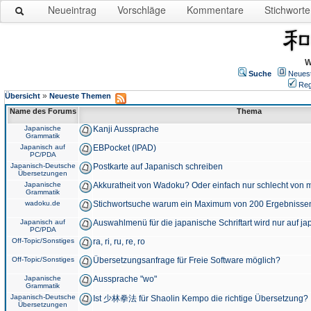
Neueintrag
Vorschläge
Kommentare
Stichworte
W
Suche
Neues
Reg
»
Übersicht
Neueste Themen
Name des Forums
Thema
Japanische
Kanji Aussprache
Grammatik
Japanisch auf
EBPocket (IPAD)
PC/PDA
Japanisch-Deutsche
Postkarte auf Japanisch schreiben
Übersetzungen
Japanische
Akkuratheit von Wadoku? Oder einfach nur schlecht von m
Grammatik
wadoku.de
Stichwortsuche warum ein Maximum von 200 Ergebnisse
Japanisch auf
Auswahlmenü für die japanische Schriftart wird nur auf j
PC/PDA
Off-Topic/Sonstiges
ra, ri, ru, re, ro
Off-Topic/Sonstiges
Übersetzungsanfrage für Freie Software möglich?
Japanische
Aussprache "wo"
Grammatik
Japanisch-Deutsche
Ist 少林拳法 für Shaolin Kempo die richtige Übersetzung?
Übersetzungen