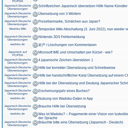
PC/PDA
Japanisch-Deutsche
Schriftzeichen Japanisch übersetzen Hilfe Name Künstler
Übersetzungen
Japanisch-Deutsche
Übersetzung von 3 Wörtern
Übersetzungen
Japanisch-Deutsche
Porzellanmarke, Schälchen aus Japan?
Übersetzungen
Wadoku-Wiki
Temporäre Wiki-Abschaltung (3. Juni 2022), nun wieder v
Japanisch-Deutsche
Nintendo 3DS Fehlermeldung
Übersetzungen
wadoku.de
岩戸 / Löschungen von Kommentaren
Japanisch auf
Microsoft IME und Umschalten per Kürzel - wie?
PC/PDA
Japanisch-Deutsche
4 japanische Zeichen übersetzen :)
Übersetzungen
Japanisch-Deutsche
Hilfe bei korrekter Übersetzung und Schreibweise
Übersetzungen
Japanisch-Deutsche
Hilfe bei handschriftlicher Kanji Übersetzung auf einem 
Übersetzungen
Japanisch-Deutsche
Hilfe bei der Übersetzung und Deutung Japanischer Schri
Übersetzungen
Japanisch-Deutsche
Erscheinungsjahr eines Buches?
Übersetzungen
wadoku.de
Nutzung von Wadoku-Daten in App
Japanisch-Deutsche
Brauche Hilfe bei Übersetzung
Übersetzungen
wadoku.de
Was ist Wadoku? – Fragemente einer Vision von lustvoll
der Sprache
Japanisch-Deutsche
Bräuchte bitte eine Übersetzung (Japanisch - Deutsch)
Übersetzungen