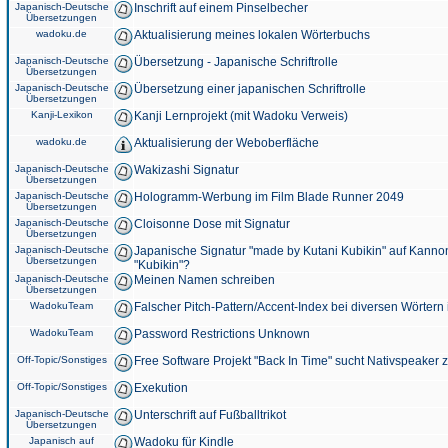
Japanisch-Deutsche
Inschrift auf einem Pinselbecher
Übersetzungen
wadoku.de
Aktualisierung meines lokalen Wörterbuchs
Japanisch-Deutsche
Übersetzung - Japanische Schriftrolle
Übersetzungen
Japanisch-Deutsche
Übersetzung einer japanischen Schriftrolle
Übersetzungen
Kanji-Lexikon
Kanji Lernprojekt (mit Wadoku Verweis)
wadoku.de
Aktualisierung der Weboberfläche
Japanisch-Deutsche
Wakizashi Signatur
Übersetzungen
Japanisch-Deutsche
Hologramm-Werbung im Film Blade Runner 2049
Übersetzungen
Japanisch-Deutsche
Cloisonne Dose mit Signatur
Übersetzungen
Japanisch-Deutsche
Japanische Signatur "made by Kutani Kubikin" auf Kanno
Übersetzungen
"Kubikin"?
Japanisch-Deutsche
Meinen Namen schreiben
Übersetzungen
WadokuTeam
Falscher Pitch-Pattern/Accent-Index bei diversen Wörtern
WadokuTeam
Password Restrictions Unknown
Off-Topic/Sonstiges
Free Software Projekt "Back In Time" sucht Nativspeaker
Off-Topic/Sonstiges
Exekution
Japanisch-Deutsche
Unterschrift auf Fußballtrikot
Übersetzungen
Japanisch auf
Wadoku für Kindle