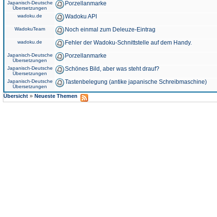
Japanisch-Deutsche
Porzellanmarke
Übersetzungen
wadoku.de
Wadoku API
WadokuTeam
Noch einmal zum Deleuze-Eintrag
wadoku.de
Fehler der Wadoku-Schnittstelle auf dem Handy.
Japanisch-Deutsche
Porzellanmarke
Übersetzungen
Japanisch-Deutsche
Schönes Bild, aber was steht drauf?
Übersetzungen
Japanisch-Deutsche
Tastenbelegung (antike japanische Schreibmaschine)
Übersetzungen
»
Übersicht
Neueste Themen