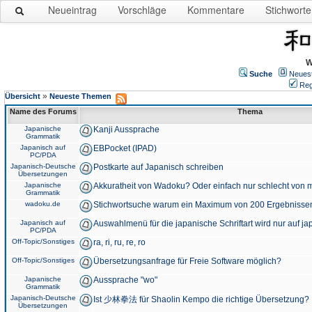
Neueintrag
Vorschläge
Kommentare
Stichworte
W
Suche
Neues
Reg
»
Übersicht
Neueste Themen
Name des Forums
Thema
Japanische
Kanji Aussprache
Grammatik
Japanisch auf
EBPocket (IPAD)
PC/PDA
Japanisch-Deutsche
Postkarte auf Japanisch schreiben
Übersetzungen
Japanische
Akkuratheit von Wadoku? Oder einfach nur schlecht von m
Grammatik
wadoku.de
Stichwortsuche warum ein Maximum von 200 Ergebnisse
Japanisch auf
Auswahlmenü für die japanische Schriftart wird nur auf j
PC/PDA
Off-Topic/Sonstiges
ra, ri, ru, re, ro
Off-Topic/Sonstiges
Übersetzungsanfrage für Freie Software möglich?
Japanische
Aussprache "wo"
Grammatik
Japanisch-Deutsche
Ist 少林拳法 für Shaolin Kempo die richtige Übersetzung?
Übersetzungen