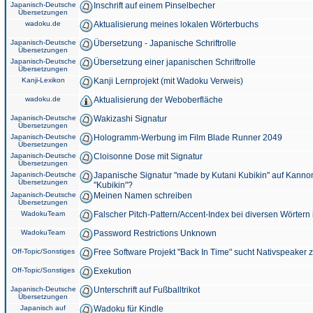
Japanisch-Deutsche
Inschrift auf einem Pinselbecher
Übersetzungen
wadoku.de
Aktualisierung meines lokalen Wörterbuchs
Japanisch-Deutsche
Übersetzung - Japanische Schriftrolle
Übersetzungen
Japanisch-Deutsche
Übersetzung einer japanischen Schriftrolle
Übersetzungen
Kanji-Lexikon
Kanji Lernprojekt (mit Wadoku Verweis)
wadoku.de
Aktualisierung der Weboberfläche
Japanisch-Deutsche
Wakizashi Signatur
Übersetzungen
Japanisch-Deutsche
Hologramm-Werbung im Film Blade Runner 2049
Übersetzungen
Japanisch-Deutsche
Cloisonne Dose mit Signatur
Übersetzungen
Japanisch-Deutsche
Japanische Signatur "made by Kutani Kubikin" auf Kanno
Übersetzungen
"Kubikin"?
Japanisch-Deutsche
Meinen Namen schreiben
Übersetzungen
WadokuTeam
Falscher Pitch-Pattern/Accent-Index bei diversen Wörtern
WadokuTeam
Password Restrictions Unknown
Off-Topic/Sonstiges
Free Software Projekt "Back In Time" sucht Nativspeaker
Off-Topic/Sonstiges
Exekution
Japanisch-Deutsche
Unterschrift auf Fußballtrikot
Übersetzungen
Japanisch auf
Wadoku für Kindle