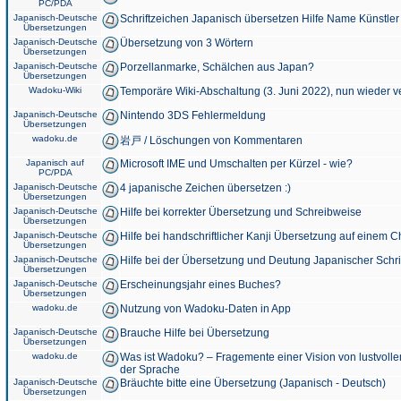
PC/PDA
Japanisch-Deutsche
Schriftzeichen Japanisch übersetzen Hilfe Name Künstler
Übersetzungen
Japanisch-Deutsche
Übersetzung von 3 Wörtern
Übersetzungen
Japanisch-Deutsche
Porzellanmarke, Schälchen aus Japan?
Übersetzungen
Wadoku-Wiki
Temporäre Wiki-Abschaltung (3. Juni 2022), nun wieder v
Japanisch-Deutsche
Nintendo 3DS Fehlermeldung
Übersetzungen
wadoku.de
岩戸 / Löschungen von Kommentaren
Japanisch auf
Microsoft IME und Umschalten per Kürzel - wie?
PC/PDA
Japanisch-Deutsche
4 japanische Zeichen übersetzen :)
Übersetzungen
Japanisch-Deutsche
Hilfe bei korrekter Übersetzung und Schreibweise
Übersetzungen
Japanisch-Deutsche
Hilfe bei handschriftlicher Kanji Übersetzung auf einem 
Übersetzungen
Japanisch-Deutsche
Hilfe bei der Übersetzung und Deutung Japanischer Schri
Übersetzungen
Japanisch-Deutsche
Erscheinungsjahr eines Buches?
Übersetzungen
wadoku.de
Nutzung von Wadoku-Daten in App
Japanisch-Deutsche
Brauche Hilfe bei Übersetzung
Übersetzungen
wadoku.de
Was ist Wadoku? – Fragemente einer Vision von lustvoll
der Sprache
Japanisch-Deutsche
Bräuchte bitte eine Übersetzung (Japanisch - Deutsch)
Übersetzungen