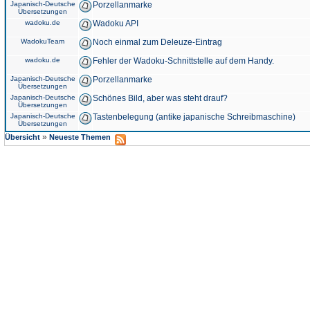
Japanisch-Deutsche
Porzellanmarke
Übersetzungen
wadoku.de
Wadoku API
WadokuTeam
Noch einmal zum Deleuze-Eintrag
wadoku.de
Fehler der Wadoku-Schnittstelle auf dem Handy.
Japanisch-Deutsche
Porzellanmarke
Übersetzungen
Japanisch-Deutsche
Schönes Bild, aber was steht drauf?
Übersetzungen
Japanisch-Deutsche
Tastenbelegung (antike japanische Schreibmaschine)
Übersetzungen
»
Übersicht
Neueste Themen