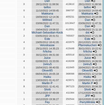
Dan
Dan
0
28/11/2022 11:08:56
413610
28/11/2022 11:08:56
taifoo
taifoo
0
11/10/2022 14:59:45
396737
11/10/2022 14:59:45
Makkana
Makkana
1
18/09/2022 12:14:36
405231
18/09/2022 23:18:09
Wilfried
Dan
0
03/06/2022 11:47:31
1013647
03/06/2022 11:47:31
Dan
Dan
2
19/04/2022 19:08:02
413551
01/06/2022 21:11:10
Michael-Sebastian-Keck
dst
2
03/05/2022 20:31:51
765007
04/05/2022 17:21:38
Este
Este
4
19/05/2012 18:41:05
422075
20/12/2021 19:01:25
Velostrasse
Pfannekuchen
2
29/11/2021 14:35:23
415449
30/11/2021 10:22:42
IVIicha
IVIicha
0
30/11/2021 09:31:00
405519
30/11/2021 09:31:00
Juice
Juice
4
02/08/2021 15:33:55
419209
23/08/2021 16:06:55
1k4ru5
1k4ru5
1
16/04/2021 08:40:55
411945
16/04/2021 08:43:28
Oliver85
Oliver85
1
06/04/2021 20:05:18
368098
08/04/2021 12:12:54
Haiku
Haiku
0
13/03/2021 01:41:07
423071
13/03/2021 01:41:07
Martin P
Martin P
8
18/02/2021 11:41:41
367123
25/02/2021 20:06:33
Shirti
Shirti
1
15/12/2020 07:49:09
411384
17/12/2020 04:55:50
JPP
JPP
1
16/12/2020 19:36:27
350544
16/12/2020 21:42:15
Fey
PerryWinkle