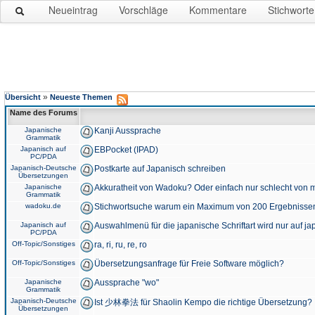
Neueintrag
Vorschläge
Kommentare
Stichworte
»
Übersicht
Neueste Themen
Name des Forums
Japanische
Kanji Aussprache
Grammatik
Japanisch auf
EBPocket (IPAD)
PC/PDA
Japanisch-Deutsche
Postkarte auf Japanisch schreiben
Übersetzungen
Japanische
Akkuratheit von Wadoku? Oder einfach nur schlecht von m
Grammatik
wadoku.de
Stichwortsuche warum ein Maximum von 200 Ergebnisse
Japanisch auf
Auswahlmenü für die japanische Schriftart wird nur auf j
PC/PDA
Off-Topic/Sonstiges
ra, ri, ru, re, ro
Off-Topic/Sonstiges
Übersetzungsanfrage für Freie Software möglich?
Japanische
Aussprache "wo"
Grammatik
Japanisch-Deutsche
Ist 少林拳法 für Shaolin Kempo die richtige Übersetzung?
Übersetzungen