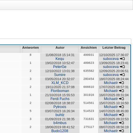
Antworten
Autor
Ansichten
Letzter Beitrag
8
11/08/2018 15:14:31
499931
12/10/2025 17:36:07
Kequ
suboceva
1
19/02/2018 10:52:47
489623
13/09/2025 18:23:41
PeterGe
suboceva
2
12/10/2022 13:01:38
635582
12/09/2025 20:06:51
Sumire
suboceva
3
03/05/2014 20:32:07
280454
18/07/2025 08:24:44
XLM_KCD
Michaelr
2
19/11/2020 21:37:08
666610
17/07/2025 08:57:31
Floriboman
Michaelr
1
21/10/2018 15:55:53
301916
16/07/2025 09:31:04
Ferdi Fuchs
Michaelr
2
02/08/2018 18:38:07
514561
15/07/2025 10:16:50
Pytroxis
Michaelr
5
03/07/2023 16:26:34
514523
14/07/2025 08:45:00
buhtz
Michaelr
3
01/09/2019 21:38:35
731631
12/07/2025 09:22:53
b4mbus
Michaelr
2
18/06/2019 08:41:52
275117
08/07/2025 08:56:19
Budo1208
Michaelr