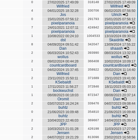
0
27/02/2025 17:49:09
318148
27/02/2025 17:49:09
Wilfried
Wilfried
4
04/01/2025 18:32:28
330706
06/02/2025 07:56:50
Jos
Ulrich
0
15/01/2025 07:56:12
291793
15/01/2025 07:56:12
pixelparanoia
pixelparanoia
7
24/01/2021 12:07:11
424942
15/01/2025 07:49:43
pixelparanoia
pixelparanoia
1
10/08/2022 00:24:10
1004533
13/10/2024 09:30:02
dst
Skaidrite
8
04/09/2024 09:51:42
342047
13/09/2024 17:55:22
Dan
shaash
2
06/03/2024 10:52:43
393990
08/03/2024 13:32:19
wollus
wollus
2
09/02/2024 00:44:28
366408
10/02/2024 10:09:17
countcardboard
countcardboard
1
04/02/2024 15:37:45
358922
05/02/2024 11:14:40
Wilfried
Dan
2
23/11/2023 15:50:11
371689
23/11/2023 19:41:00
KSebaldt
KSebaldt
1
17/11/2023 11:56:27
372846
18/11/2023 05:03:10
bockwuchst
Dan
1
08/08/2023 00:18:03
872347
08/08/2023 20:37:14
Oromit
Dan
2
03/07/2023 16:24:24
339476
04/07/2023 09:08:44
buhtz
buhtz
0
21/06/2023 16:09:48
354810
21/06/2023 16:09:48
buhtz
buhtz
2
10/04/2023 22:46:03
369667
14/04/2023 05:39:14
JPP
JPP
2
10/03/2023 21:01:28
426198
11/03/2023 17:27:08
Jensen
Jensen
2
04/07/2022 19:21:29
813096
23/02/2023 16:58:56