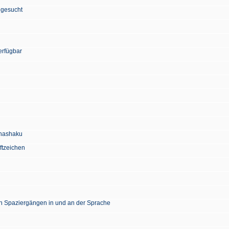
 gesucht
erfügbar
Chashaku
ftzeichen
en Spaziergängen in und an der Sprache