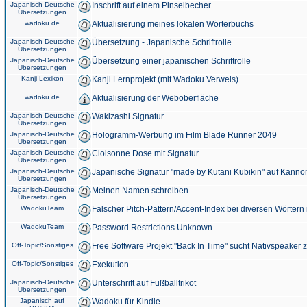
Japanisch-Deutsche
Inschrift auf einem Pinselbecher
Übersetzungen
wadoku.de
Aktualisierung meines lokalen Wörterbuchs
Japanisch-Deutsche
Übersetzung - Japanische Schriftrolle
Übersetzungen
Japanisch-Deutsche
Übersetzung einer japanischen Schriftrolle
Übersetzungen
Kanji-Lexikon
Kanji Lernprojekt (mit Wadoku Verweis)
wadoku.de
Aktualisierung der Weboberfläche
Japanisch-Deutsche
Wakizashi Signatur
Übersetzungen
Japanisch-Deutsche
Hologramm-Werbung im Film Blade Runner 2049
Übersetzungen
Japanisch-Deutsche
Cloisonne Dose mit Signatur
Übersetzungen
Japanisch-Deutsche
Japanische Signatur "made by Kutani Kubikin" auf Kanno
Übersetzungen
Japanisch-Deutsche
Meinen Namen schreiben
Übersetzungen
WadokuTeam
Falscher Pitch-Pattern/Accent-Index bei diversen Wörtern
WadokuTeam
Password Restrictions Unknown
Off-Topic/Sonstiges
Free Software Projekt "Back In Time" sucht Nativspeaker
Off-Topic/Sonstiges
Exekution
Japanisch-Deutsche
Unterschrift auf Fußballtrikot
Übersetzungen
Japanisch auf
Wadoku für Kindle