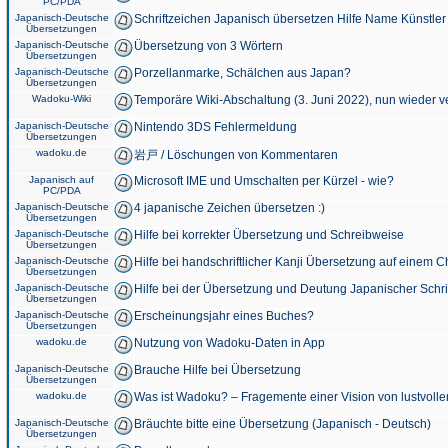
PC/PDA
Japanisch-Deutsche
Schriftzeichen Japanisch übersetzen Hilfe Name Künstler
Übersetzungen
Japanisch-Deutsche
Übersetzung von 3 Wörtern
Übersetzungen
Japanisch-Deutsche
Porzellanmarke, Schälchen aus Japan?
Übersetzungen
Wadoku-Wiki
Temporäre Wiki-Abschaltung (3. Juni 2022), nun wieder v
Japanisch-Deutsche
Nintendo 3DS Fehlermeldung
Übersetzungen
wadoku.de
岩戸 / Löschungen von Kommentaren
Japanisch auf
Microsoft IME und Umschalten per Kürzel - wie?
PC/PDA
Japanisch-Deutsche
4 japanische Zeichen übersetzen :)
Übersetzungen
Japanisch-Deutsche
Hilfe bei korrekter Übersetzung und Schreibweise
Übersetzungen
Japanisch-Deutsche
Hilfe bei handschriftlicher Kanji Übersetzung auf einem 
Übersetzungen
Japanisch-Deutsche
Hilfe bei der Übersetzung und Deutung Japanischer Schri
Übersetzungen
Japanisch-Deutsche
Erscheinungsjahr eines Buches?
Übersetzungen
wadoku.de
Nutzung von Wadoku-Daten in App
Japanisch-Deutsche
Brauche Hilfe bei Übersetzung
Übersetzungen
wadoku.de
Was ist Wadoku? – Fragemente einer Vision von lustvoll
Japanisch-Deutsche
Bräuchte bitte eine Übersetzung (Japanisch - Deutsch)
Übersetzungen