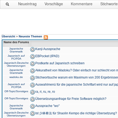
Neueintrag
Vorschläge
Kommentare
Stichworte
»
Übersicht
Neueste Themen
Name des Forums
Japanische
Kanji Aussprache
Grammatik
Japanisch auf
EBPocket (IPAD)
PC/PDA
Japanisch-Deutsche
Postkarte auf Japanisch schreiben
Übersetzungen
Japanische
Akkuratheit von Wadoku? Oder einfach nur schlecht von m
Grammatik
wadoku.de
Stichwortsuche warum ein Maximum von 200 Ergebnisse
Japanisch auf
Auswahlmenü für die japanische Schriftart wird nur auf j
PC/PDA
Off-Topic/Sonstiges
ra, ri, ru, re, ro
Off-Topic/Sonstiges
Übersetzungsanfrage für Freie Software möglich?
Japanische
Aussprache "wo"
Grammatik
Japanisch-Deutsche
Ist 少林拳法 für Shaolin Kempo die richtige Übersetzung?
Übersetzungen