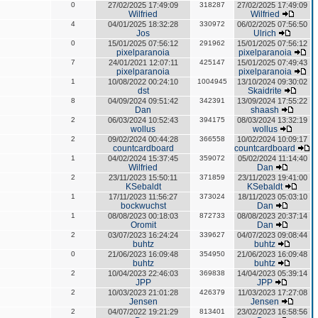
0
27/02/2025 17:49:09
318287
27/02/2025 17:49:09
Wilfried
Wilfried
4
04/01/2025 18:32:28
330972
06/02/2025 07:56:50
Jos
Ulrich
0
15/01/2025 07:56:12
291962
15/01/2025 07:56:12
pixelparanoia
pixelparanoia
7
24/01/2021 12:07:11
425147
15/01/2025 07:49:43
pixelparanoia
pixelparanoia
1
10/08/2022 00:24:10
1004945
13/10/2024 09:30:02
dst
Skaidrite
8
04/09/2024 09:51:42
342391
13/09/2024 17:55:22
Dan
shaash
2
06/03/2024 10:52:43
394175
08/03/2024 13:32:19
wollus
wollus
2
09/02/2024 00:44:28
366558
10/02/2024 10:09:17
countcardboard
countcardboard
1
04/02/2024 15:37:45
359072
05/02/2024 11:14:40
Wilfried
Dan
2
23/11/2023 15:50:11
371859
23/11/2023 19:41:00
KSebaldt
KSebaldt
1
17/11/2023 11:56:27
373024
18/11/2023 05:03:10
bockwuchst
Dan
1
08/08/2023 00:18:03
872733
08/08/2023 20:37:14
Oromit
Dan
2
03/07/2023 16:24:24
339627
04/07/2023 09:08:44
buhtz
buhtz
0
21/06/2023 16:09:48
354950
21/06/2023 16:09:48
buhtz
buhtz
2
10/04/2023 22:46:03
369838
14/04/2023 05:39:14
JPP
JPP
2
10/03/2023 21:01:28
426379
11/03/2023 17:27:08
Jensen
Jensen
2
04/07/2022 19:21:29
813401
23/02/2023 16:58:56