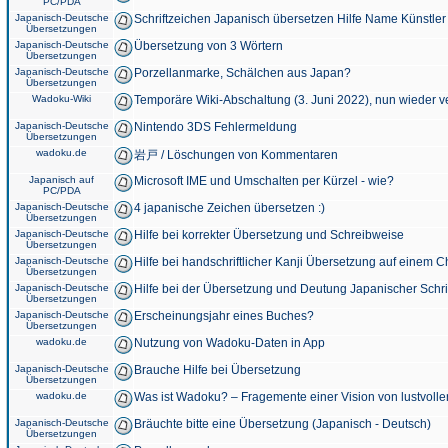
PC/PDA
Japanisch-Deutsche
Schriftzeichen Japanisch übersetzen Hilfe Name Künstler
Übersetzungen
Japanisch-Deutsche
Übersetzung von 3 Wörtern
Übersetzungen
Japanisch-Deutsche
Porzellanmarke, Schälchen aus Japan?
Übersetzungen
Wadoku-Wiki
Temporäre Wiki-Abschaltung (3. Juni 2022), nun wieder v
Japanisch-Deutsche
Nintendo 3DS Fehlermeldung
Übersetzungen
wadoku.de
岩戸 / Löschungen von Kommentaren
Japanisch auf
Microsoft IME und Umschalten per Kürzel - wie?
PC/PDA
Japanisch-Deutsche
4 japanische Zeichen übersetzen :)
Übersetzungen
Japanisch-Deutsche
Hilfe bei korrekter Übersetzung und Schreibweise
Übersetzungen
Japanisch-Deutsche
Hilfe bei handschriftlicher Kanji Übersetzung auf einem 
Übersetzungen
Japanisch-Deutsche
Hilfe bei der Übersetzung und Deutung Japanischer Schri
Übersetzungen
Japanisch-Deutsche
Erscheinungsjahr eines Buches?
Übersetzungen
wadoku.de
Nutzung von Wadoku-Daten in App
Japanisch-Deutsche
Brauche Hilfe bei Übersetzung
Übersetzungen
wadoku.de
Was ist Wadoku? – Fragemente einer Vision von lustvoll
Japanisch-Deutsche
Bräuchte bitte eine Übersetzung (Japanisch - Deutsch)
Übersetzungen