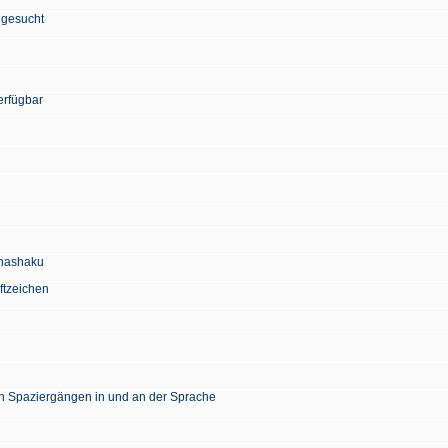
 gesucht
erfügbar
Chashaku
ftzeichen
en Spaziergängen in und an der Sprache