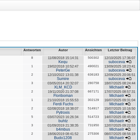
Antworten
Autor
Ansichten
Letzter Beitrag
8
11/08/2018 15:14:31
500302
12/10/2025 17:36:07
Kequ
suboceva
1
19/02/2018 10:52:47
490021
13/09/2025 18:23:41
PeterGe
suboceva
2
12/10/2022 13:01:38
636183
12/09/2025 20:06:51
Sumire
suboceva
3
03/05/2014 20:32:07
280758
18/07/2025 08:24:44
XLM_KCD
Michaelr
2
19/11/2020 21:37:08
667171
17/07/2025 08:57:31
Floriboman
Michaelr
1
21/10/2018 15:55:53
302129
16/07/2025 09:31:04
Ferdi Fuchs
Michaelr
2
02/08/2018 18:38:07
514917
15/07/2025 10:16:50
Pytroxis
Michaelr
5
03/07/2023 16:26:34
514723
14/07/2025 08:45:00
buhtz
Michaelr
3
01/09/2019 21:38:35
731950
12/07/2025 09:22:53
b4mbus
Michaelr
2
18/06/2019 08:41:52
275306
08/07/2025 08:56:19
Budo1208
Michaelr