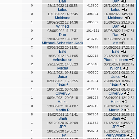
Dan
Dan
0
28/11/2022 11:08:56
413806
28/11/2022 11:08:56
taifoo
taifoo
0
11/10/2022 14:59:45
396924
11/10/2022 14:59:45
Makkana
Makkana
1
18/09/2022 12:14:36
405382
18/09/2022 23:18:09
Wilfried
Dan
0
03/06/2022 11:47:31
1014121
03/06/2022 11:47:31
Dan
Dan
2
19/04/2022 19:08:02
413719
01/06/2022 21:11:10
Michael-Sebastian-Keck
dst
2
03/05/2022 20:31:51
765288
04/05/2022 17:21:38
Este
Este
4
19/05/2012 18:41:05
422218
20/12/2021 19:01:25
Velostrasse
Pfannekuchen
2
29/11/2021 14:35:23
415648
30/11/2021 10:22:42
IVIicha
IVIicha
0
30/11/2021 09:31:00
405705
30/11/2021 09:31:00
Juice
Juice
4
02/08/2021 15:33:55
419384
23/08/2021 16:06:55
1k4ru5
1k4ru5
1
16/04/2021 08:40:55
412131
16/04/2021 08:43:28
Oliver85
Oliver85
1
06/04/2021 20:05:18
368224
08/04/2021 12:12:54
Haiku
Haiku
0
13/03/2021 01:41:07
423242
13/03/2021 01:41:07
Martin P
Martin P
8
18/02/2021 11:41:41
367304
25/02/2021 20:06:33
Shirti
Shirti
1
15/12/2020 07:49:09
411562
17/12/2020 04:55:50
JPP
JPP
1
16/12/2020 19:36:27
350704
16/12/2020 21:42:15
Fey
PerryWinkle