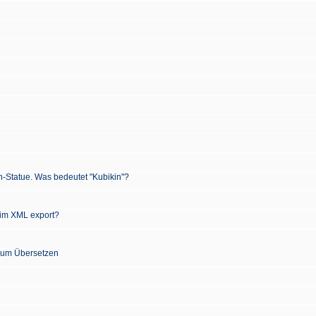
n-Statue. Was bedeutet "Kubikin"?
 im XML export?
 zum Übersetzen