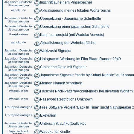
Japanisch-Deutsche
Inschrift auf einem Pinselbecher
Übersetzungen
wadoku.de
Aktualisierung meines lokalen Wörterbuchs
Japanisch-Deutsche
Übersetzung - Japanische Schriftrolle
Übersetzungen
Japanisch-Deutsche
Übersetzung einer japanischen Schriftrolle
Übersetzungen
Kanji-Lexikon
Kanji Lernprojekt (mit Wadoku Verweis)
wadoku.de
Aktualisierung der Weboberfläche
Japanisch-Deutsche
Wakizashi Signatur
Übersetzungen
Japanisch-Deutsche
Hologramm-Werbung im Film Blade Runner 2049
Übersetzungen
Japanisch-Deutsche
Cloisonne Dose mit Signatur
Übersetzungen
Japanisch-Deutsche
Japanische Signatur "made by Kutani Kubikin" auf Kanno
Übersetzungen
Japanisch-Deutsche
Meinen Namen schreiben
Übersetzungen
WadokuTeam
Falscher Pitch-Pattern/Accent-Index bei diversen Wörtern
WadokuTeam
Password Restrictions Unknown
Off-Topic/Sonstiges
Free Software Projekt "Back In Time" sucht Nativspeaker
Off-Topic/Sonstiges
Exekution
Japanisch-Deutsche
Unterschrift auf Fußballtrikot
Übersetzungen
Japanisch auf
Wadoku für Kindle