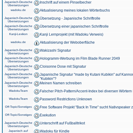
Japanisch-Deutsche
Inschrift auf einem Pinselbecher
Übersetzungen
wadoku.de
Aktualisierung meines lokalen Wörterbuchs
Japanisch-Deutsche
Übersetzung - Japanische Schriftrolle
Übersetzungen
Japanisch-Deutsche
Übersetzung einer japanischen Schriftrolle
Übersetzungen
Kanji-Lexikon
Kanji Lernprojekt (mit Wadoku Verweis)
wadoku.de
Aktualisierung der Weboberfläche
Japanisch-Deutsche
Wakizashi Signatur
Übersetzungen
Japanisch-Deutsche
Hologramm-Werbung im Film Blade Runner 2049
Übersetzungen
Japanisch-Deutsche
Cloisonne Dose mit Signatur
Übersetzungen
Japanisch-Deutsche
Japanische Signatur "made by Kutani Kubikin" auf Kanno
Übersetzungen
"Kubikin"?
Japanisch-Deutsche
Meinen Namen schreiben
Übersetzungen
WadokuTeam
Falscher Pitch-Pattern/Accent-Index bei diversen Wörtern
WadokuTeam
Password Restrictions Unknown
Off-Topic/Sonstiges
Free Software Projekt "Back In Time" sucht Nativspeaker
Off-Topic/Sonstiges
Exekution
Japanisch-Deutsche
Unterschrift auf Fußballtrikot
Übersetzungen
Japanisch auf
Wadoku für Kindle