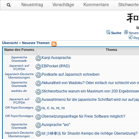
Neueintrag
Vorschläge
Kommentare
Stichworte
W
Suche
Neues
Reg
»
Übersicht
Neueste Themen
Name des Forums
Thema
Japanische
Kanji Aussprache
Grammatik
Japanisch auf
EBPocket (IPAD)
PC/PDA
Japanisch-Deutsche
Postkarte auf Japanisch schreiben
Übersetzungen
Japanische
Akkuratheit von Wadoku? Oder einfach nur schlecht von m
Grammatik
wadoku.de
Stichwortsuche warum ein Maximum von 200 Ergebnisse
Japanisch auf
Auswahlmenü für die japanische Schriftart wird nur auf j
PC/PDA
Off-Topic/Sonstiges
ra, ri, ru, re, ro
Off-Topic/Sonstiges
Übersetzungsanfrage für Freie Software möglich?
Japanische
Aussprache "wo"
Grammatik
Japanisch-Deutsche
Ist 少林拳法 für Shaolin Kempo die richtige Übersetzung?
Übersetzungen