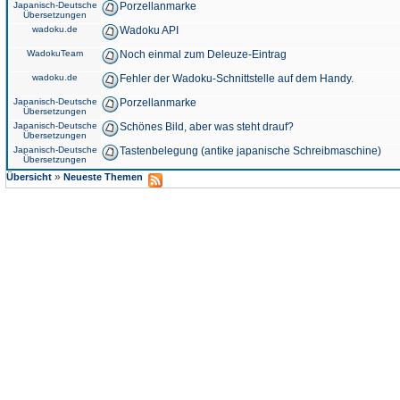
Japanisch-Deutsche
Porzellanmarke
Übersetzungen
wadoku.de
Wadoku API
WadokuTeam
Noch einmal zum Deleuze-Eintrag
wadoku.de
Fehler der Wadoku-Schnittstelle auf dem Handy.
Japanisch-Deutsche
Porzellanmarke
Übersetzungen
Japanisch-Deutsche
Schönes Bild, aber was steht drauf?
Übersetzungen
Japanisch-Deutsche
Tastenbelegung (antike japanische Schreibmaschine)
Übersetzungen
»
Übersicht
Neueste Themen