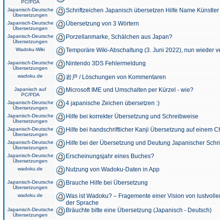
PC/PDA
Japanisch-Deutsche
Schriftzeichen Japanisch übersetzen Hilfe Name Künstler
Übersetzungen
Japanisch-Deutsche
Übersetzung von 3 Wörtern
Übersetzungen
Japanisch-Deutsche
Porzellanmarke, Schälchen aus Japan?
Übersetzungen
Wadoku-Wiki
Temporäre Wiki-Abschaltung (3. Juni 2022), nun wieder v
Japanisch-Deutsche
Nintendo 3DS Fehlermeldung
Übersetzungen
wadoku.de
岩戸 / Löschungen von Kommentaren
Japanisch auf
Microsoft IME und Umschalten per Kürzel - wie?
PC/PDA
Japanisch-Deutsche
4 japanische Zeichen übersetzen :)
Übersetzungen
Japanisch-Deutsche
Hilfe bei korrekter Übersetzung und Schreibweise
Übersetzungen
Japanisch-Deutsche
Hilfe bei handschriftlicher Kanji Übersetzung auf einem 
Übersetzungen
Japanisch-Deutsche
Hilfe bei der Übersetzung und Deutung Japanischer Schri
Übersetzungen
Japanisch-Deutsche
Erscheinungsjahr eines Buches?
Übersetzungen
wadoku.de
Nutzung von Wadoku-Daten in App
Japanisch-Deutsche
Brauche Hilfe bei Übersetzung
Übersetzungen
wadoku.de
Was ist Wadoku? – Fragemente einer Vision von lustvoll
der Sprache
Japanisch-Deutsche
Bräuchte bitte eine Übersetzung (Japanisch - Deutsch)
Übersetzungen